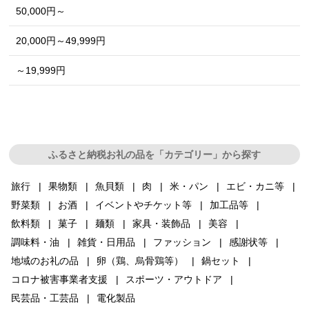
50,000円～
20,000円～49,999円
～19,999円
ふるさと納税お礼の品を「カテゴリー」から探す
旅行
果物類
魚貝類
肉
米・パン
エビ・カニ等
野菜類
お酒
イベントやチケット等
加工品等
飲料類
菓子
麺類
家具・装飾品
美容
調味料・油
雑貨・日用品
ファッション
感謝状等
地域のお礼の品
卵（鶏、烏骨鶏等）
鍋セット
コロナ被害事業者支援
スポーツ・アウトドア
民芸品・工芸品
電化製品