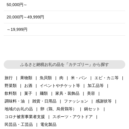
50,000円～
20,000円～49,999円
～19,999円
ふるさと納税お礼の品を「カテゴリー」から探す
旅行
果物類
魚貝類
肉
米・パン
エビ・カニ等
野菜類
お酒
イベントやチケット等
加工品等
飲料類
菓子
麺類
家具・装飾品
美容
調味料・油
雑貨・日用品
ファッション
感謝状等
地域のお礼の品
卵（鶏、烏骨鶏等）
鍋セット
コロナ被害事業者支援
スポーツ・アウトドア
民芸品・工芸品
電化製品