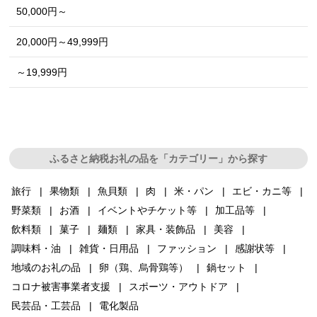
50,000円～
20,000円～49,999円
～19,999円
ふるさと納税お礼の品を「カテゴリー」から探す
旅行
果物類
魚貝類
肉
米・パン
エビ・カニ等
野菜類
お酒
イベントやチケット等
加工品等
飲料類
菓子
麺類
家具・装飾品
美容
調味料・油
雑貨・日用品
ファッション
感謝状等
地域のお礼の品
卵（鶏、烏骨鶏等）
鍋セット
コロナ被害事業者支援
スポーツ・アウトドア
民芸品・工芸品
電化製品