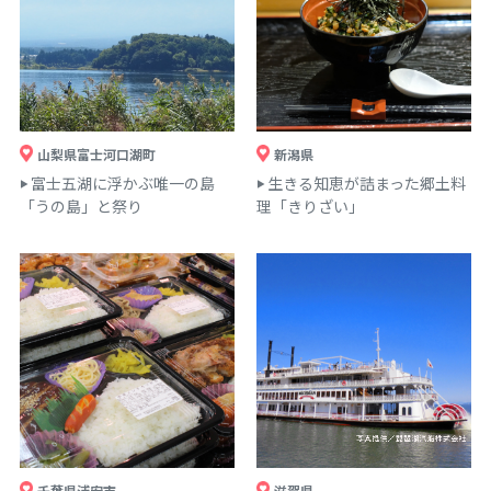
山梨県富士河口湖町
新潟県
富士五湖に浮かぶ唯一の島
生きる知恵が詰まった郷土料
「うの島」と祭り
理「きりざい」
千葉県浦安市
滋賀県