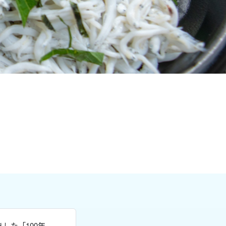
」
した「100年