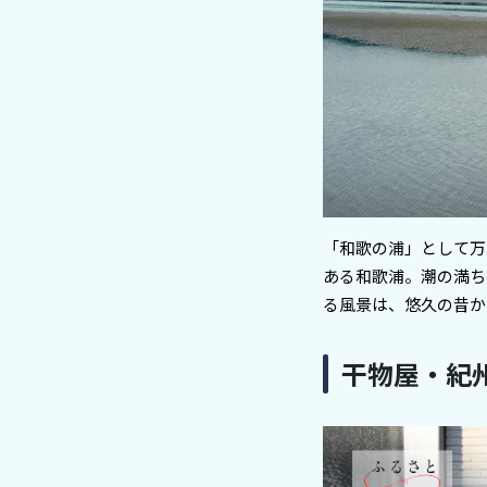
「和歌の浦」として万
ある和歌浦。潮の満ち
る風景は、悠久の昔か
干物屋・紀