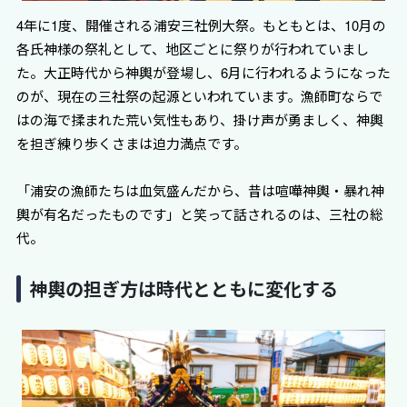
4年に1度、開催される浦安三社例大祭。もともとは、10月の
各氏神様の祭礼として、地区ごとに祭りが行われていまし
た。大正時代から神輿が登場し、6月に行われるようになった
のが、現在の三社祭の起源といわれています。漁師町ならで
はの海で揉まれた荒い気性もあり、掛け声が勇ましく、神輿
を担ぎ練り歩くさまは迫力満点です。
「浦安の漁師たちは血気盛んだから、昔は喧嘩神輿・暴れ神
輿が有名だったものです」と笑って話されるのは、三社の総
代。
神輿の担ぎ方は時代とともに変化する