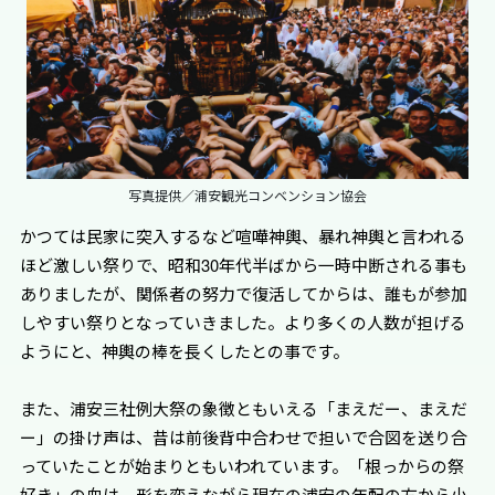
写真提供／浦安観光コンベンション協会
かつては民家に突入するなど喧嘩神輿、暴れ神輿と言われる
ほど激しい祭りで、昭和30年代半ばから一時中断される事も
ありましたが、関係者の努力で復活してからは、誰もが参加
しやすい祭りとなっていきました。より多くの人数が担げる
ようにと、神輿の棒を長くしたとの事です。
また、浦安三社例大祭の象徴ともいえる「まえだー、まえだ
ー」の掛け声は、昔は前後背中合わせで担いで合図を送り合
っていたことが始まりともいわれています。「根っからの祭
好き」の血は、形を変えながら現在の浦安の年配の方から小