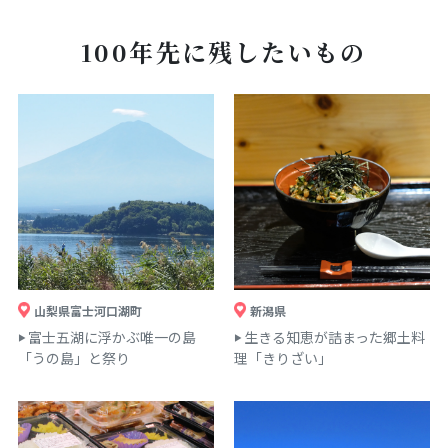
100年先に残したいもの
山梨県富士河口湖町
新潟県
富士五湖に浮かぶ唯一の島
生きる知恵が詰まった郷土料
「うの島」と祭り
理「きりざい」