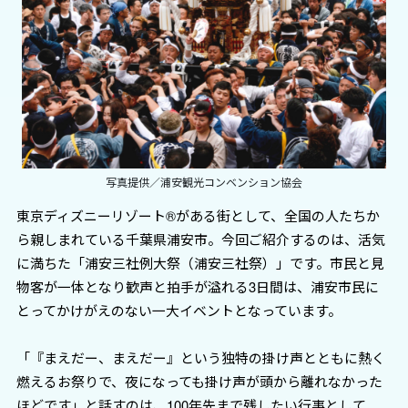
写真提供／浦安観光コンベンション協会
東京ディズニーリゾート®がある街として、全国の人たちか
ら親しまれている千葉県浦安市。今回ご紹介するのは、活気
に満ちた「浦安三社例大祭（浦安三社祭）」です。市民と見
物客が一体となり歓声と拍手が溢れる3日間は、浦安市民に
とってかけがえのない一大イベントとなっています。
「『まえだー、まえだー』という独特の掛け声とともに熱く
燃えるお祭りで、夜になっても掛け声が頭から離れなかった
ほどです」と話すのは、100年先まで残したい行事として