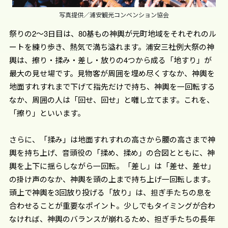
写真提供／浦安観光コンベンション協会
祭りの2～3日目は、80基もの神輿が元町地域をそれぞれのル
ートを練り歩き、熱気で満ち溢れます。浦安三社例大祭の神
輿は、擦り・揉み・差し・放りの4つから成る「地すり」が
最大の見せ場です。見物客が周囲を埋め尽くすなか、神輿を
地面すれすれまで下げて指先だけで持ち、神輿を一回転する
なか、周囲の人は「回せ、回せ」と囃し立てます。これを、
「擦り」といいます。
さらに、「揉み」は地面すれすれの高さから腰の高さまで神
輿を持ち上げ、音頭役の「揉め、揉め」の合図とともに、神
輿を上下に揺らしながら一回転。「差し」は「差せ、差せ」
の掛け声のなか、神輿を頭の上まで持ち上げ一回転します。
頭上で神輿を3回放り投げる「放り」は、担ぎ手たちの息を
合わせることが重要なポイント。少しでもタイミングが合わ
なければ、神輿のバランスが崩れるため、担ぎ手たちの長年