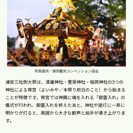
写真提供／浦安観光コンベンション協会
浦安三社例大祭は、清瀧神社・豊受神社・稲荷神社の3つの
神社による宵宮（よいみや／本祭り前日のこと）から始まる
ことが特徴です。宵宮では神輿に魂を入れる「御霊入れ」の
儀式が行われ、御霊入れを終えたあと、神社や提灯に一斉に
明かりが灯ると、周囲から大きな歓声と拍手が湧き上がりま
す。