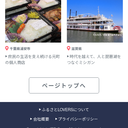
千葉県浦安市
滋賀県
庶民の生活を支え続ける元町
時代を越えて、人と琵琶湖を
の個人商店
つなぐミシガン
ページトップへ
ふるさとLOVERSについて
会社概要
プライバシーポリシー