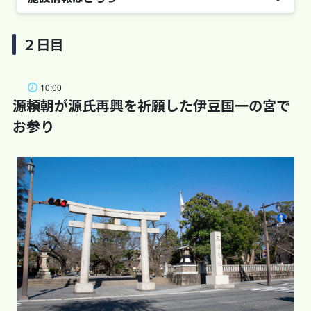
施設名
富士山三島東急ホテル
２日目
住所
静岡県三島市一番町17-1
10:00
源頼朝が源氏再興を祈願した伊豆国一の宮で
電話番号
お参り
055-991-0109
※施設に属する情報に関しましては、予告なく変更と
なる可能性がございます。ご訪問の際は各施設のホー
ムページ等で最新の情報をご確認いただきますようお
願いいたします。