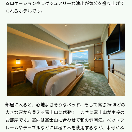
普通車400台
るロケーションやラグジュアリーな演出が気分を盛り上げて
くれるホテルです。
※施設に属する情報に関しましては、予告なく変更と
なる可能性がございます。ご訪問の際は各施設のホー
ムページ等で最新の情報をご確認いただきますようお
願いいたします。
部屋に入ると、心地よさそうなベッド、そして高さ2mほどの
大きな窓から見える富士山に感動！ まさに富士山が主役の
お部屋です。室内は富士山に合わせて和の雰囲気。ベッドフ
レームやテーブルなどには桜の木を使用するなど、木材がふ