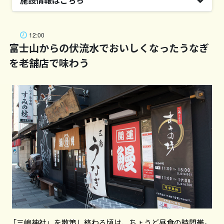
施設情報はこちら
住所
施設名
静岡県三島市大宮町2-1-5
福太郎本舗
12:00
電話番号
富士山からの伏流水でおいしくなったうなぎ
住所
055-975-0172
を老舗店で味わう
静岡県三島市大宮町2-1-5
駐車場
電話番号
乗用車55台（1時間ごとに200円） ※正月、例祭期間
055-981-2900
は閉鎖
営業時間
8:00〜16:30
※施設に属する情報に関しましては、予告なく変更と
休業日
なる可能性がございます。ご訪問の際は各施設のホー
無休
ムページ等で最新の情報をご確認いただきますようお
願いいたします。
※施設に属する情報に関しましては、予告なく変更と
なる可能性がございます。ご訪問の際は各施設のホー
ムページ等で最新の情報をご確認いただきますようお
「三嶋神社」を散策し終わる頃は、ちょうど昼食の時間帯。