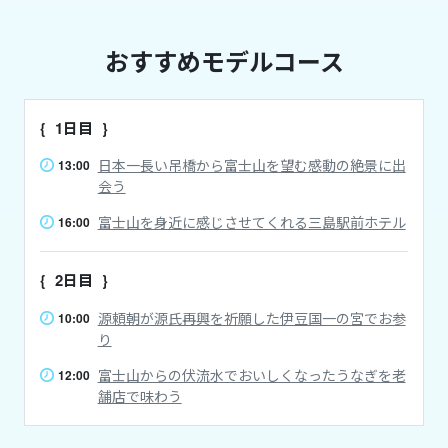
おすすめモデルコース
1日目
日本一長い吊橋から富士山を望む感動の絶景に出
13:00
会う
富士山を身近に感じさせてくれる三島駅前ホテル
16:00
2日目
源頼朝が源氏再興を祈願した伊豆国一の宮でお参
10:00
り
富士山からの伏流水でおいしくなったうなぎを老
12:00
舗店で味わう