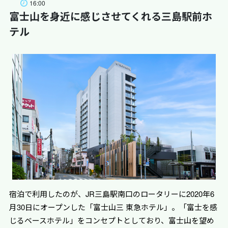
16:00
富士山を身近に感じさせてくれる三島駅前ホ
住所
テル
静岡県三島市笹原新田313
電話番号
055-972-0084
営業時間
9:00～17:00 ※イベント・天候などにより変更になる
ことあり
休業日
年中無休
入場料
大人1,100円、中高生500円、小学生200円 ※幼児無
料、障がい者割引あり、イベントや時期により料金に
宿泊で利用したのが、JR三島駅南口のロータリーに2020年6
変動あり
月30日にオープンした「富士山三 東急ホテル」。「富士を感
駐車場
じるベースホテル」をコンセプトとしており、富士山を望め