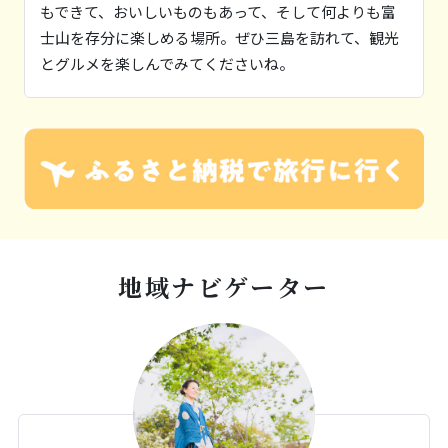
055-972-3888
もできて、おいしいものもあって、そして何よりも富
士山を存分に楽しめる場所。ぜひ三島を訪れて、観光
営業時間
とグルメを楽しんでみてくださいね。
10:00〜L.O18:00
休業日
火曜
※施設に属する情報に関しましては、予告なく変更と
なる可能性がございます。ご訪問の際は各施設のホー
ムページ等で最新の情報をご確認いただきますようお
願いいたします。
地域ナビゲーター