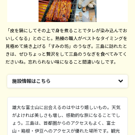
「皮を鍋にしてその上で身を煮ることでタレが染み込んでお
いしくなる」とのこと。熟練の職人がベストなタイミングを
見極めて焼き上げる「すみの坊」のうなぎ。三島に訪れたと
きは、ぜひちょっと贅沢をして三島のうなぎを食べてみてく
ださいね。忘れられない味になること間違いなしです。
施設情報はこちら
施設名
うなぎ すみの坊 大社前店
雄大な富士山に出会えるのはやはり嬉しいもの。天気
住所
がよければ美しさも増し、感動的な旅になることでし
静岡県三島市大社前18-1
ょう。三島は、首都圏からのアクセスもよく、富士
電話番号
山・箱根・伊豆へのアクセスが優れた場所です。観光