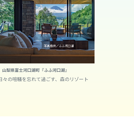
山梨県富士河口湖町『ふふ河口湖』
日々の喧騒を忘れて過ごす、森のリゾート