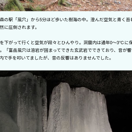
森の駅「風穴」から5分ほど歩いた樹海の中。澄んだ空気と青く苔
然に圧倒されます。
を下がって行くと空気が段々とひんやり。洞窟内は通年0〜3℃に
。「富岳風穴は溶岩が固まってできた玄武岩でできており、音が響
内で手を叩いてましたが、音の反響はありませんでした。