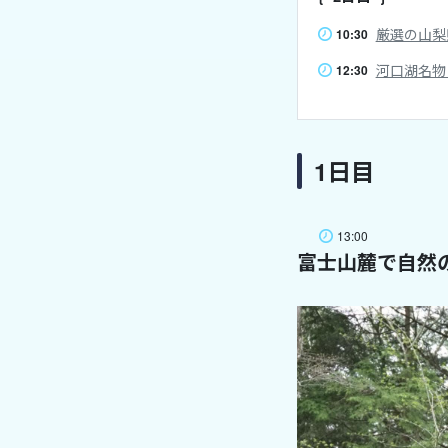
厳選の山梨
10:30
河口湖名物
12:30
1日目
13:00
富士山麓で自然