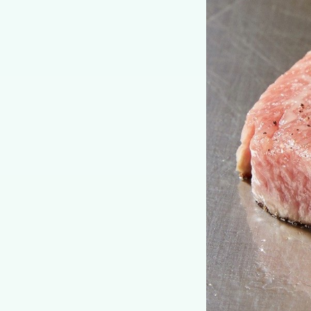
住所
〒658-0044 神戸
営業時間
蔵見学10:00〜18
夜：17:30〜22:0
定休日
蔵見学：なし（1月
を除く）、蔵元ショ
※施設に属する情報
ムページ等で最新の