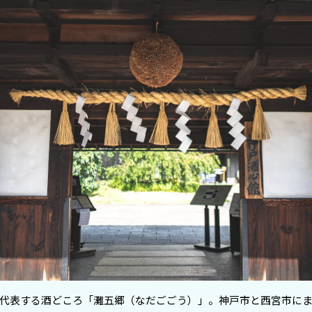
代表する酒どころ「灘五郷（なだごごう）」。神戸市と西宮市に