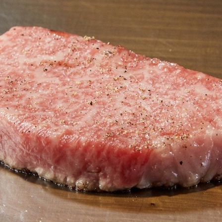
市東灘区御影塚町1-8-17
:00、蔵の料亭さかばやし（レストラン）、昼：11:30〜14:30（14:
0（21:00ラストオーダー）、蔵元ショップ東明蔵10:00〜19:00
1日〜3日を除く）、蔵の料亭さかばやし（レストラン）：なし（大晦
ップ東明蔵：なし（1月1日〜3日を除く）
に関しましては、予告なく変更となる可能性がございます。ご訪問
情報をご確認いただきますようお願いいたします。