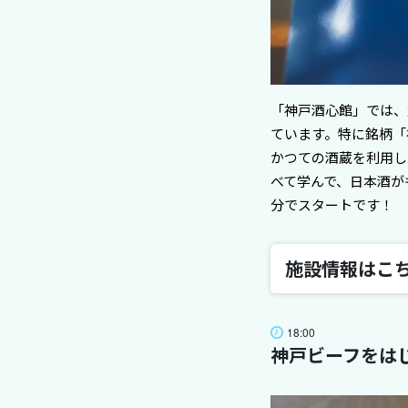
「神戸酒心館」では、
ています。特に銘柄「
かつての酒蔵を利用し
べて学んで、日本酒が
分でスタートです！
施設情報はこ
施設名
神戸酒心館
18:00
神戸ビーフをは
電話
078-841-1121