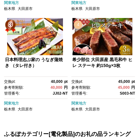
関東地方
関東地方
栃木県
大田原市
栃木県
大田原市
4
日本料理志ぶ家の うなぎ蒲焼
希少部位 大田原産 黒毛和牛 ヒ
き （タレ付き）
レ ステーキ 約150g×3枚
交換pt:
40,000
pt
交換pt:
45,000
pt
参考寄附額:
40,000
円
参考寄附額:
45,000
円
管理番号:
JJ02-NT
管理番号:
S003-NT
関東地方
関東地方
栃木県
大田原市
栃木県
大田原市
ふるぽカテゴリー[電化製品]のお礼の品ランキング