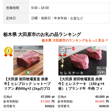
営業時間
9:00～18:00
定休日
日曜・祝祭日・年末年始・お盆など
栃木県 大田原市のお礼の品ランキング
栃木県 大田原市のランキングをもっと見る
【大田原 前田牧場直送 赤身
【大田原 前田牧場直送 赤身
牛】ヒレブロック シャトーブ
牛】ヒレステーキ （150ｇ×4
リアン 約500g×2 (1kgのブロ
枚） | ブランド牛 牛肉 フィ
ックを2分割します) 数量限
レ ステーキ ヒレ 産地直送 産直
交換pt:
67,000
pt
交換pt:
40,000
pt
定 ブランド牛 牛肉 フィレ ステ
参考寄附額:
67,000
円
参考寄附額:
40,000
円
ーキ ヒレ 産地直送 産直
管理番号:
AH022
管理番号:
AH019