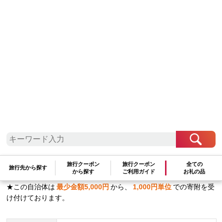
関東地方
栃木県
大田原市
ニコン NIKKOR Z 100-400mm f/4.5-
5.6 VR S | Nikon 高級 カメラ レンズ
1,320,000
1,320,000
ポイント
(参考寄附額：
円
)と交換可能
旅行クーポン
旅行クーポン
全ての
旅行先から探す
から探す
ご利用ガイド
お礼の品
数量：
★この自治体は
最少金額
5,000
円
から、
1,000
円単位
での寄附を受
け付けております。