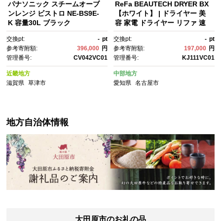
パナソニック スチームオーブ
ReFa BEAUTECH DRYER BX
ンレンジ ビストロ NE-BS9E-
【ホワイト】 | ドライヤー 美
K 容量30L ブラック
容 家電 ドライヤー リファ 速
乾 ヘア ギフト プレゼント 送
交換pt:
-
pt
交換pt:
-
pt
料無料 名古屋市
参考寄附額:
396,000
円
参考寄附額:
197,000
円
管理番号:
CV042VC01
管理番号:
KJ111VC01
近畿地方
中部地方
滋賀県
草津市
愛知県
名古屋市
地方自治体情報
大田原市のお礼の品