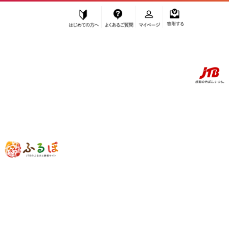
はじめての方へ
よくあるご質問
マイページ
寄附する
ふるぽ JTBのふるさと納税サイト
「ふるさと納税」TOP
お礼の品から探す
電化製品
TV・オーディオ・カメラ
ニコン NIKKOR Z 100-400mm f/4.5-5.6 VR S | Nikon 高級 カメラ レン
ズ