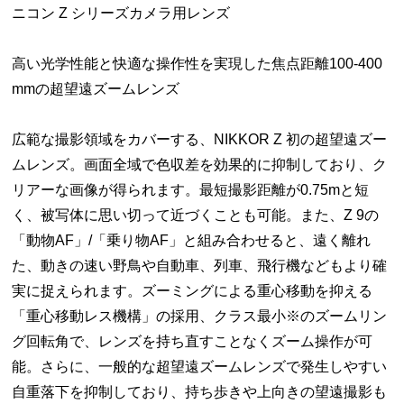
ニコン Z シリーズカメラ用レンズ
高い光学性能と快適な操作性を実現した焦点距離100-400
mmの超望遠ズームレンズ
広範な撮影領域をカバーする、NIKKOR Z 初の超望遠ズー
ムレンズ。画面全域で色収差を効果的に抑制しており、ク
リアーな画像が得られます。最短撮影距離が0.75mと短
く、被写体に思い切って近づくことも可能。また、Z 9の
「動物AF」/「乗り物AF」と組み合わせると、遠く離れ
た、動きの速い野鳥や自動車、列車、飛行機などもより確
実に捉えられます。ズーミングによる重心移動を抑える
「重心移動レス機構」の採用、クラス最小※のズームリン
グ回転角で、レンズを持ち直すことなくズーム操作が可
能。さらに、一般的な超望遠ズームレンズで発生しやすい
自重落下を抑制しており、持ち歩きや上向きの望遠撮影も