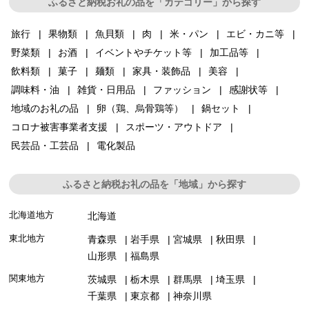
ふるさと納税お礼の品を「カテゴリー」から探す
旅行
果物類
魚貝類
肉
米・パン
エビ・カニ等
野菜類
お酒
イベントやチケット等
加工品等
飲料類
菓子
麺類
家具・装飾品
美容
調味料・油
雑貨・日用品
ファッション
感謝状等
地域のお礼の品
卵（鶏、烏骨鶏等）
鍋セット
コロナ被害事業者支援
スポーツ・アウトドア
民芸品・工芸品
電化製品
ふるさと納税お礼の品を「地域」から探す
北海道地方
北海道
東北地方
青森県
岩手県
宮城県
秋田県
山形県
福島県
関東地方
茨城県
栃木県
群馬県
埼玉県
千葉県
東京都
神奈川県