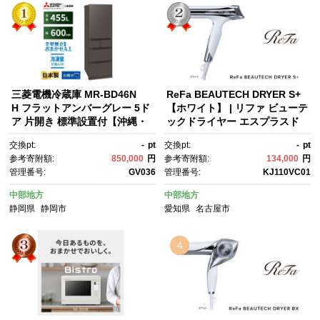
三菱電機冷蔵庫 MR-BD46N
ReFa BEAUTECH DRYER S+
H フラットアンバーグレー 5ド
【ホワイト】 | リファ ビューテ
ア 片開き 標準設置付【沖縄・
ックドライヤー エスプラスド
離島・一部山間地域：配送不
ライヤー ヘアケア 1年保証 お
交換pt:
-
pt
交換pt:
-
pt
可】冷凍庫 冷蔵 冷凍 家電 家電
しゃれ 人気 日用品 美容家電 美
参考寄附額:
850,000
円
参考寄附額:
134,000
円
製品 電化製品 キッチン家電 家
容師 人気 おすすめ ギフト 軽
管理番号:
GV036
管理番号:
KJ110VC01
庭用
量 コンパクト 痛まない 折り畳
み 大風量 愛知県 名古屋市
中部地方
中部地方
静岡県
静岡市
愛知県
名古屋市
4