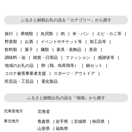
ふるさと納税お礼の品を「カテゴリー」から探す
旅行
果物類
魚貝類
肉
米・パン
エビ・カニ等
野菜類
お酒
イベントやチケット等
加工品等
飲料類
菓子
麺類
家具・装飾品
美容
調味料・油
雑貨・日用品
ファッション
感謝状等
地域のお礼の品
卵（鶏、烏骨鶏等）
鍋セット
コロナ被害事業者支援
スポーツ・アウトドア
民芸品・工芸品
電化製品
ふるさと納税お礼の品を「地域」から探す
北海道地方
北海道
東北地方
青森県
岩手県
宮城県
秋田県
山形県
福島県