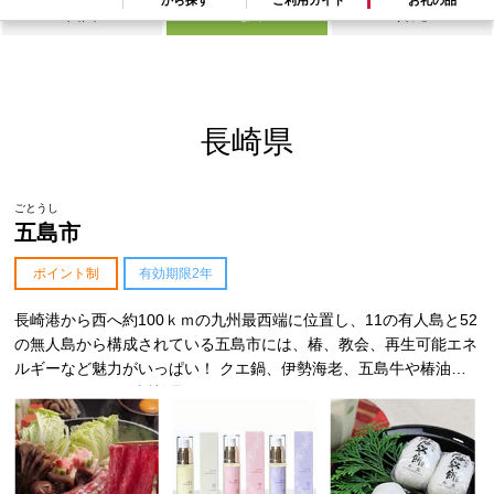
四国
九州
沖縄
長崎県
ごとうし
五島市
ポイント制
有効期限2年
長崎港から西へ約100ｋｍの九州最西端に位置し、11の有人島と52
の無人島から構成されている五島市には、椿、教会、再生可能エネ
ルギーなど魅力がいっぱい！ クエ鍋、伊勢海老、五島牛や椿油な
ど、フレッシュな返礼品をお届けします。