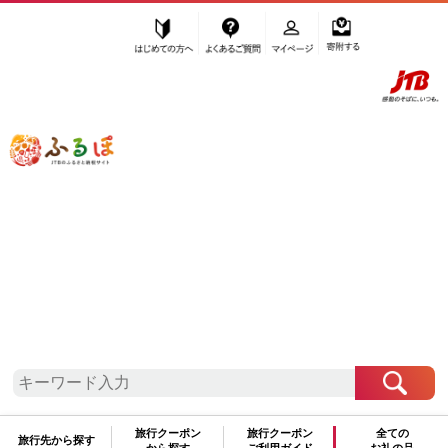
はじめての方へ
よくあるご質問
マイページ
寄附する
ふるぽ JTBのふるさと納税サイト
「ふるさと納税」TOP
地域から探す
九州地方から探す
長崎県
北海道
東北
関東
中部
近畿
中国
旅行クーポン
旅行クーポン
全ての
旅行先から探す
から探す
ご利用ガイド
お礼の品