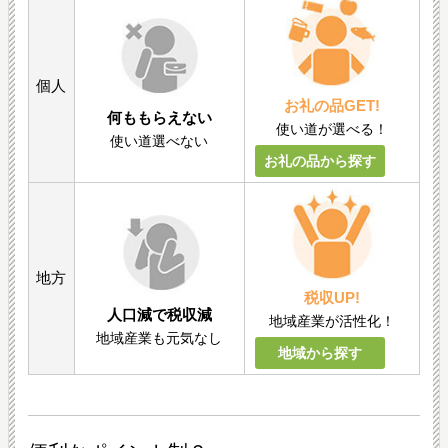
個人
お礼の品GET!
何ももらえない
使い道が選べる！
使い道選べない
お礼の品から探す
地方
税収UP!
人口減で税収減
地域産業が活性化！
地域産業も元気なし
地域から探す