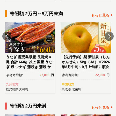
センス 化粧水｜
寄附額 2万円～5万円未満
もっと見る
うなぎ 鹿児島県産 長蒲焼 4
【先行予約】梨 新甘泉（しん
尾 合計 660g 以上 国産 うな
かんせん）5kg（JA）※2026
ぎ 鰻 ウナギ 蒲焼き 蒲焼 か
年8月中旬～9月上旬頃に順次
ばやき 魚 魚介 魚貝 海鮮 う
発送予定【梨 なし ナシ 新甘
参考寄附額:
22,000
円
参考寄附額:
22,000
円
な重 ひつまぶし 蒲焼 訳あ
泉 フルーツ 果物 鳥取県 北栄
り ギフト 人気 おすすめ 鹿児
町 おすすめ 人気】
九州地方
中国地方
島県 大崎町 大隅半島 鰻 うな
鹿児島県
大崎町
鳥取県
北栄町
ぎ ウナギ 鰻 人気 ウナギ う
なぎ おすすめ ランキング う
なぎ おいしい unagi うな
寄附額 2万円未満
ぎ 【うなぎ蒲焼 国産 うな
もっと見る
ぎ unagi 鰻 ウナギ うなぎ蒲
焼】