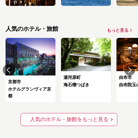
人気のホテル・旅館
もっと見る
由布市
湯河原町
京都市
由布院玉
海石榴つばき
ホテルグランヴィア京
都
人気のホテル・旅館をもっと見る