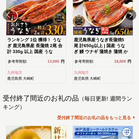
ランキング 1位 獲得！ うな
鹿児島県産うなぎ長蒲焼5
ぎ 鹿児島県産 長蒲焼 2尾 合
尾 計650g以上 | 国産 うな
計 330g 以上 国産 うな
ぎ 鰻 ウナギ 蒲焼き 蒲焼 か
ぎ 鰻 ウナギ 蒲焼き 蒲焼 か
ばやき unagi うなぎ蒲焼 土
参考寄附額:
13,000
円
参考寄附額:
18,000
円
ばやき 魚 魚介 魚貝 海鮮 う
用丑の日 土用の丑の日 丑の
な重 ひつまぶし 蒲焼 訳あ
日 魚 魚介 魚貝 海鮮 うな
九州地方
九州地方
り ギフト 人気 おすすめ 鹿児
重 蒲焼 訳あり ギフト 人
鹿児島県
大崎町
鹿児島県
大崎町
島県 大崎町 大隅半島 A703
気 おすすめ 鹿児島県 大崎
町 大隅半島 A995G 【会員限
定のお礼の品】【うなぎ蒲
受付終了間近のお礼の品
（毎日更新! 週間ラン
焼 国産 うなぎ unagi 鰻 ウナ
ギ うなぎ蒲焼】
キング）
受付終了間近のお礼の品をもっと見る