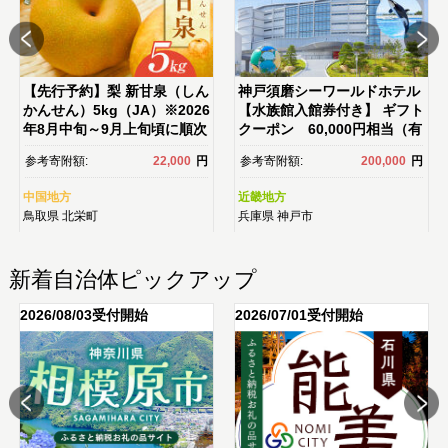
【先行予約】梨 新甘泉（しん
神戸須磨シーワールドホテル
かんせん）5kg（JA）※2026
【水族館入館券付き】 ギフト
年8月中旬～9月上旬頃に順次
クーポン 60,000円相当（有
発送予定【梨 なし ナシ 新甘
効期限：2026年4月1日～9月
参考寄附額:
22,000
円
参考寄附額:
200,000
円
泉 フルーツ 果物 鳥取県 北栄
30日）
町 おすすめ 人気】
中国地方
近畿地方
鳥取県
北栄町
兵庫県
神戸市
新着自治体ピックアップ
2026/08/03受付開始
2026/07/01受付開始