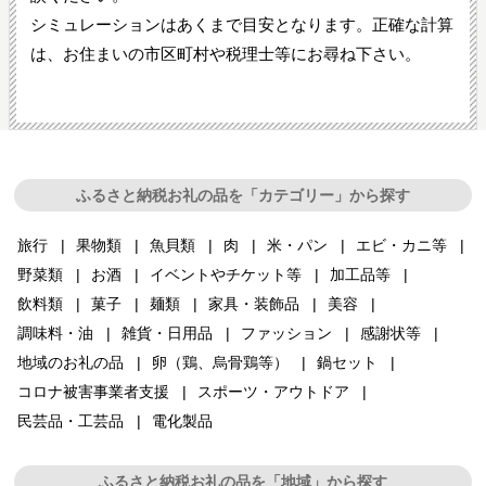
シミュレーションはあくまで目安となります。正確な計算
は、お住まいの市区町村や税理士等にお尋ね下さい。
ふるさと納税お礼の品を「カテゴリー」から探す
旅行
果物類
魚貝類
肉
米・パン
エビ・カニ等
野菜類
お酒
イベントやチケット等
加工品等
飲料類
菓子
麺類
家具・装飾品
美容
調味料・油
雑貨・日用品
ファッション
感謝状等
地域のお礼の品
卵（鶏、烏骨鶏等）
鍋セット
コロナ被害事業者支援
スポーツ・アウトドア
民芸品・工芸品
電化製品
ふるさと納税お礼の品を「地域」から探す