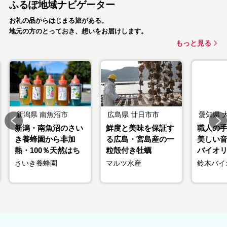
ふるぽ地域ナビゲーター
お礼の品からはじまる旅がある。
地元の方のとっておき、想いをお届けします。
もっと見る
新潟県
南魚沼市
広島県
廿日市市
愛知県
新潟・南魚沼のさい
鮮度と美味を保証す
職人の
き養蜂園から非加
る広島・宮島産の一
美しい
熱・100％天然はち
粒殻付き牡蠣
バイオリン
みつ
ズ
さいき養蜂園
マルツ水産
鈴木バイ