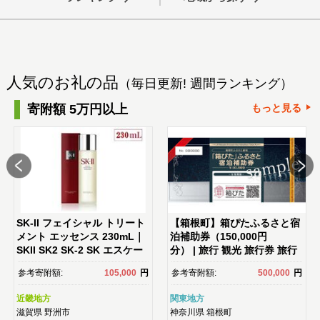
人気のお礼の品
（毎日更新! 週間ランキング）
寄附額 5万円以上
もっと見る
SK-II フェイシャル トリート
【箱根町】箱ぴたふるさと宿
メント エッセンス 230mL｜
泊補助券（150,000円
SKII SK2 SK-2 SK エスケー
分） | 旅行 観光 旅行券 旅行
ツー エスケーツ エスケｰ ピテ
クーポン クーポン 箱根町ふ
参考寄附額:
105,000
円
参考寄附額:
500,000
円
ラ スキンケア 化粧品 ｺｽﾒ フ
るさと納税 神奈川県ふるさと
ェイシャルトリートメントエ
納税 神奈川県 箱根町
近畿地方
関東地方
ッセンス フェイシャルトリー
滋賀県
野洲市
神奈川県
箱根町
トメント トリートメントエッ