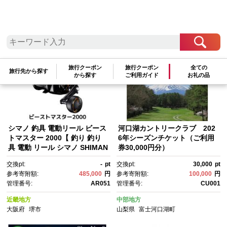
検索結果一覧
1～20件 / 全4556件
参考寄附額順
|
新着順
|
人気ランキング順
旅行クーポン
旅行クーポン
全ての
旅行先から探す
から探す
ご利用ガイド
お礼の品
シマノ 釣具 電動リール ビース
河口湖カントリークラブ 202
トマスター 2000【 釣り 釣り
6年シーズンチケット（ご利用
具 電動 リール シマノ SHIMAN
券30,000円分）
O フィッシング アウトドア ス
交換pt:
-
pt
交換pt:
30,000
pt
ポーツ 魚 人気 おすすめ 大阪
参考寄附額:
485,000
円
参考寄附額:
100,000
円
府 堺市】
管理番号:
AR051
管理番号:
CU001
近畿地方
中部地方
大阪府
堺市
山梨県
富士河口湖町