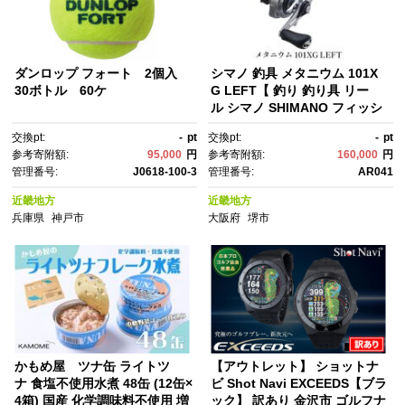
ダンロップ フォート 2個入
シマノ 釣具 メタニウム 101X
30ボトル 60ケ
G LEFT【 釣り 釣り具 リー
ル シマノ SHIMANO フィッシ
ング アウトドア スポーツ 魚 人
交換pt:
-
pt
交換pt:
-
pt
気 おすすめ 大阪府 堺市】
参考寄附額:
95,000
円
参考寄附額:
160,000
円
管理番号:
J0618-100-3
管理番号:
AR041
近畿地方
近畿地方
兵庫県
神戸市
大阪府
堺市
かもめ屋 ツナ缶 ライトツ
【アウトレット】 ショットナ
ナ 食塩不使用水煮 48缶 (12缶×
ビ Shot Navi EXCEEDS【ブラ
4箱) 国産 化学調味料不使用 増
ック】 訳あり 金沢市 ゴルフナ