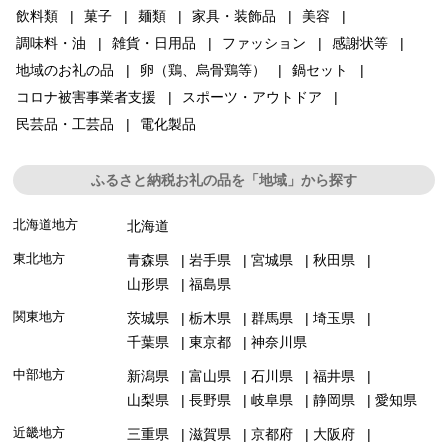
飲料類
菓子
麺類
家具・装飾品
美容
調味料・油
雑貨・日用品
ファッション
感謝状等
地域のお礼の品
卵（鶏、烏骨鶏等）
鍋セット
コロナ被害事業者支援
スポーツ・アウトドア
民芸品・工芸品
電化製品
ふるさと納税お礼の品を「地域」から探す
北海道地方
北海道
東北地方
青森県
岩手県
宮城県
秋田県
山形県
福島県
関東地方
茨城県
栃木県
群馬県
埼玉県
千葉県
東京都
神奈川県
中部地方
新潟県
富山県
石川県
福井県
山梨県
長野県
岐阜県
静岡県
愛知県
近畿地方
三重県
滋賀県
京都府
大阪府