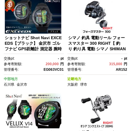
ショットナビ Shot Navi EXCE
シマノ 釣具 電動リール フォー
EDS【ブラック】 金沢市 ゴル
スマスター 300 RIGHT【 釣
フナビ GPS距離計 測定器 腕時
り 釣り具 電動 シマノ SHIMAN
計型 スポーツ機器 ゴルフ用
O リール フィッシング アウト
交換pt:
-
pt
交換pt:
-
pt
品 ラウンド支援 人気 おすす
ドア スポーツ 魚 人気 おすす
参考寄附額:
200,000
円
参考寄附額:
315,000
円
め ゴルフ場 スコア管理 飛距離
め 大阪府 堺市】
管理番号:
EG063VC01
管理番号:
AR152
計測 プレゼント ギフト 父の
日 敬老の日 お取り寄せ 通販 送
中部地方
近畿地方
料無料 ふるさと納税 石川 金
石川県
金沢市
大阪府
堺市
沢 加賀百万石 加賀 百万石 北
陸 北陸復興 北陸支援