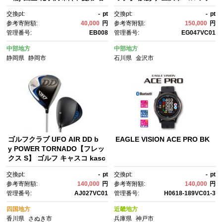
粘剤不使用 ツナ まぐろ マグ
ビ GPS距離計 測定器 腕時計
交換pt:
-
pt
交換pt:
-
pt
ロ 鮪 缶詰 水産物 静岡県 静岡
型 スポーツ機器 ゴルフ用品 ラ
参考寄附額:
40,000
円
参考寄附額:
150,000
円
ウンド支援 人気 おすすめ ゴル
管理番号:
EB008
管理番号:
EG047VC01
フ場 スコア管理 飛距離計測 プ
レゼント ギフト 父の日 敬老の
中部地方
中部地方
日 お取り寄せ 通販 送料無料 ふ
静岡県
静岡市
石川県
金沢市
るさと納税 石川 金沢 加賀百万
石 加賀 百万石 北陸
ゴルフクラブ UFO AIR DD b
EAGLE VISION ACE PRO BK
y POWER TORNADO【フレッ
クス S】 ゴルフ キャスコ kasc
o ドライバー シャフト オリジ
交換pt:
-
pt
交換pt:
-
pt
ナルグリップ ヘッドカバー付
参考寄附額:
140,000
円
参考寄附額:
140,000
円
管理番号:
AJ027VC01
管理番号:
H0618-189VC01-3
四国地方
近畿地方
香川県
さぬき市
兵庫県
神戸市