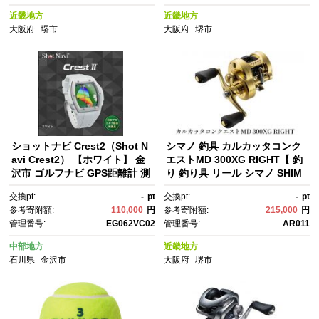
近畿地方
近畿地方
大阪府
堺市
大阪府
堺市
ショットナビ Crest2（Shot N
シマノ 釣具 カルカッタコンク
avi Crest2） 【ホワイト】 金
エストMD 300XG RIGHT【 釣
沢市 ゴルフナビ GPS距離計 測
り 釣り具 リール シマノ SHIM
定器 腕時計型 スポーツ機器 ゴ
ANO フィッシング アウトド
交換pt:
-
pt
交換pt:
-
pt
ルフ用品 ラウンド支援 人気 お
ア スポーツ 魚 人気 おすす
参考寄附額:
110,000
円
参考寄附額:
215,000
円
すすめ ゴルフ場 スコア管理 飛
め 大阪府 堺市】
管理番号:
EG062VC02
管理番号:
AR011
距離計測 プレゼント ギフト 父
の日 敬老の日 お取り寄せ 通
中部地方
近畿地方
販 送料無料 ふるさと納税 石
石川県
金沢市
大阪府
堺市
川 金沢 加賀百万石 加賀 百万
石 北陸 北陸復興 北陸支援