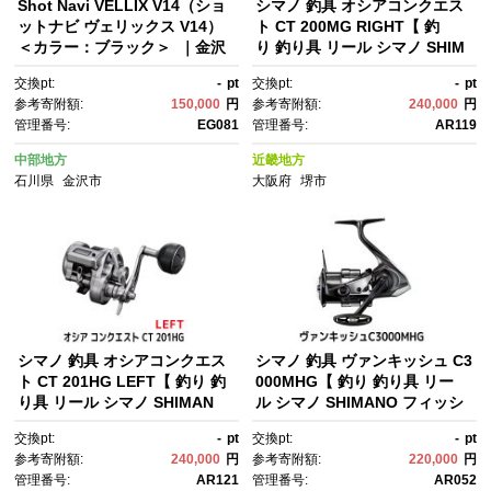
Shot Navi VELLIX V14（ショ
シマノ 釣具 オシアコンクエス
ットナビ ヴェリックス V14）
ト CT 200MG RIGHT【 釣
＜カラー：ブラック＞ ｜金沢
り 釣り具 リール シマノ SHIM
市 ゴルフ距離計 高精度測定 軽
ANO フィッシング アウトド
交換pt:
-
pt
交換pt:
-
pt
量 防水機能 最新モデル スタイ
ア スポーツ 魚 人気 おすす
参考寄附額:
150,000
円
参考寄附額:
240,000
円
リッシュデザイン 人気 おすす
め 大阪府 堺市】
管理番号:
EG081
管理番号:
AR119
め ゴルフグッズ ゴルフアクセ
サリー ゴルフ練習 ゴルフラウ
中部地方
近畿地方
ンド スポーツ用品 ゴルフアイ
石川県
金沢市
大阪府
堺市
テム 石川 北陸 復興支援 復興応
援
シマノ 釣具 オシアコンクエス
シマノ 釣具 ヴァンキッシュ C3
ト CT 201HG LEFT【 釣り 釣
000MHG【 釣り 釣り具 リー
り具 リール シマノ SHIMAN
ル シマノ SHIMANO フィッシ
O フィッシング アウトドア ス
ング アウトドア スポーツ 魚 人
交換pt:
-
pt
交換pt:
-
pt
ポーツ 魚 人気 おすすめ 大阪
気 おすすめ 大阪府 堺市】
参考寄附額:
240,000
円
参考寄附額:
220,000
円
府 堺市】
管理番号:
AR121
管理番号:
AR052