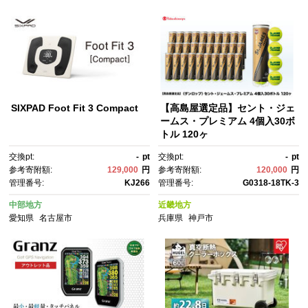
SIXPAD Foot Fit 3 Compact
【高島屋選定品】セント・ジェ
ームス・プレミアム 4個入30ボ
トル 120ヶ
交換pt:
-
pt
交換pt:
-
pt
参考寄附額:
129,000
円
参考寄附額:
120,000
円
管理番号:
KJ266
管理番号:
G0318-18TK-3
中部地方
近畿地方
愛知県
名古屋市
兵庫県
神戸市