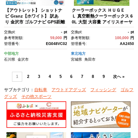
【アウトレット】 ショットナ
クーラーボックス ＨＵＧＥ
ビ Granz【ホワイト】 訳あ
Ｌ 真空断熱クーラーボックス 6
り 金沢市 ゴルフナビ GPS距離
0L 大型 大容量 アイリスオーヤ
計 測定器 腕時計型 スポーツ機
マ 6面真空断熱パネル 真空断
交換pt:
-
pt
交換pt:
-
pt
器 ゴルフ用品 ラウンド支援 人
熱 高保冷 アウトドア キャン
参考寄附額:
59,000
円
参考寄附額:
100,000
円
気 おすすめ ゴルフ場 スコア管
プ BBQ 釣り スポーツ レジャ
管理番号:
EG048VC02
管理番号:
AA2450
理 飛距離計測 プレゼント ギフ
ー アイリスオーヤマ VITC-6
ト 父の日 敬老の日 お取り寄
0 ホワイトアッシュ
中部地方
東北地方
せ 通販 送料無料 ふるさと納
石川県
金沢市
宮城県
角田市
税 石川 金沢 加賀百万石 加
賀 百万石 北陸 北陸復興 北陸支
援
1
2
3
4
5
6
7
8
9
次へ »
サブカテゴリ：
自転車
アウトドアグッズ
フィッシング
ゴルフ
グッズ
その他スポーツ