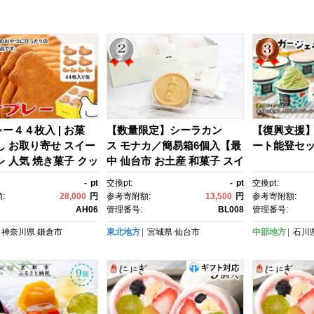
ー４４枚入 | お菓
【数量限定】シーラカン
【復興支援
し お取り寄せ スイー
ス モナカ／簡易箱6個入【最
ート能登セッ
レ 人気 焼き菓子 クッ
中 仙台市 お土産 和菓子 スイ
ルメ ご当地 お土産 個
ーツ 高級菓子 デザート プレ
-
pt
交換pt:
-
pt
交換pt:
菓 神奈川 鎌倉 ギフ
ミアム 和スイーツ ギフト 贈
:
28,000
円
参考寄附額:
13,500
円
参考寄附額:
 詰め合わせ 定番 名
り物】
AH06
管理番号:
BL008
管理番号:
無料
神奈川県
鎌倉市
東北地方
宮城県
仙台市
中部地方
石川