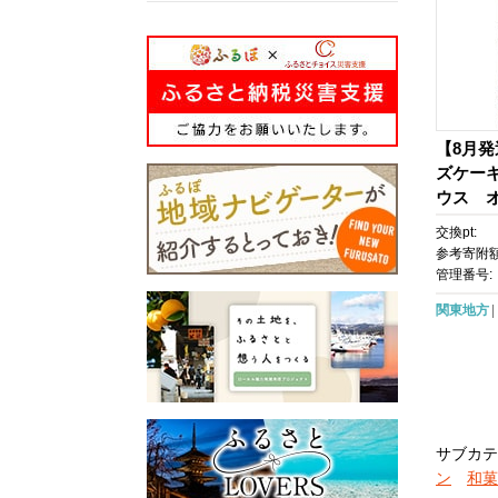
【8月
ズケー
ウス 
☆
交換pt:
参考寄附額
管理番号:
関東地方
サブカテ
ン
和菓