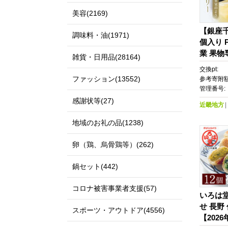
美容(2169)
【銀座
調味料・油(1971)
個入り P
業 果物
雑貨・日用品(28164)
め ギフ
交換pt:
菓子 ス
ファッション(13552)
参考寄附額
物 ゼリ
管理番号:
京 銀座
感謝状等(27)
近畿地方
地域のお礼の品(1238)
卵（鶏、烏骨鶏等）(262)
鍋セット(442)
コロナ被害事業者支援(57)
いろは堂
せ 長野
スポーツ・アウトドア(4556)
【2026