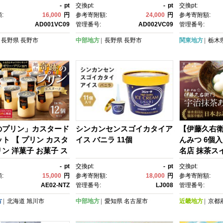
菜 詰合せ 人気 おす
やき 惣菜 詰合せ 人気 おす
番 銘菓 ギフ
-
pt
交換pt:
-
pt
交換pt:
土料理 レンジ調理 手
すめ 郷土料理 レンジ調理 手
装 シガール
:
16,000
円
参考寄附額:
24,000
円
参考寄附額:
沢菜 野菜ミックス か
作り 野沢菜 野菜ミック
ー缶 高級 菓
AD001VC09
管理番号:
AD002VC09
管理番号:
粒あん ぶなしめじ ね
ス 粒あん ねぎみそ かぼち
気 老舗 洋菓
長野県
長野市
中部地方
長野県
長野市
関東地方
栃木
長野名物 送料無料 長
ゃ ぶなしめじ 切り干し大
ント 贈答 贈
野市 信州 信濃 ふるさ
根 長野名物 送料無料 長野
県 長野市 信州 信濃 ふるさと
納税
のプリン」カスタード
シンカンセンスゴイカタイア
【伊藤久右
ット 【 プリン カスタ
イス バニラ 11個
んみつ 6個入
ン 洋菓子 お菓子 ス
名店 抹茶ス
デザート 北海道 】 _
ト [ 日本お
-
pt
交換pt:
-
pt
交換pt:
ド 特別審査
:
15,000
円
参考寄附額:
18,000
円
参考寄附額:
ゼリー 贅沢
AE02-NTZ
管理番号:
LJ008
管理番号:
メ おすすめ 
方
北海道
旭川市
中部地方
愛知県
名古屋市
近畿地方
京都
菓子 和菓子 