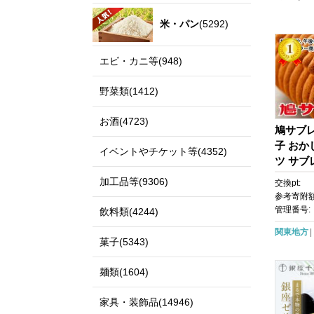
米・パン
(5292)
エビ・カニ等(948)
野菜類(1412)
お酒(4723)
鳩サブレ
子 おか
イベントやチケット等(4352)
ツ サブ
キー グ
加工品等(9306)
交換pt:
包装 銘
参考寄附額
ト 老舗
管理番号:
飲料類(4244)
物 送料
関東地方
菓子(5343)
麺類(1604)
家具・装飾品(14946)