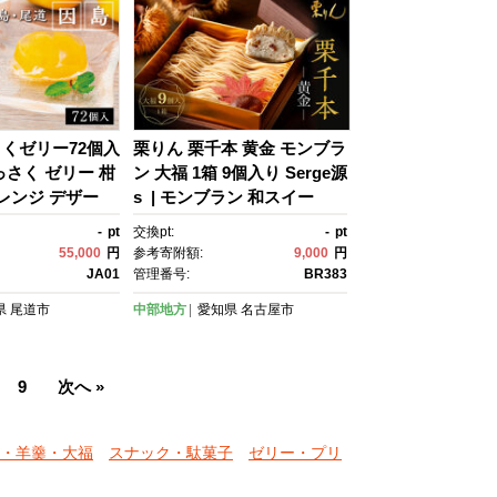
くゼリー72個入
栗りん 栗千本 黄金 モンブラ
っさく ゼリー 柑
ン 大福 1箱 9個入り Serge源
オレンジ デザー
s | モンブラン 和スイー
人気 おすすめ 広
ツ 洋菓子 栗 大福 黄金色 上
-
pt
交換pt:
-
pt
】
品 高級感 おしゃれ ギフ
55,000
円
参考寄附額:
9,000
円
ト プレゼント 贈り物 手土
JA01
管理番号:
BR383
産 人気 おすすめ 送料無料
県
尾道市
中部地方
愛知県
名古屋市
9
次へ »
・羊羹・大福
スナック・駄菓子
ゼリー・プリ