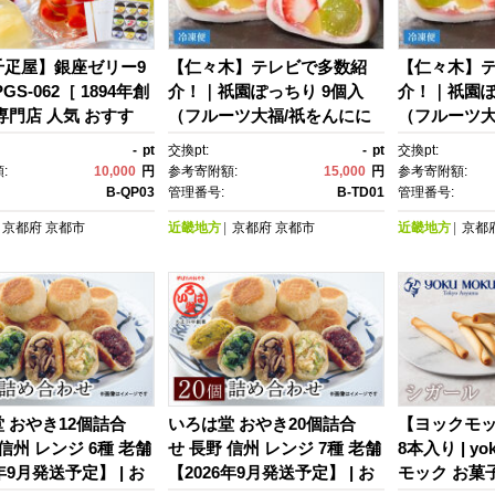
千疋屋】銀座ゼリー9
【仁々木】テレビで多数紹
【仁々木】
GS-062［ 1894年創
介！｜祇園ぽっちり 9個入
介！｜祇園ぽ
専門店 人気 おすす
（フルーツ大福/祇をんにに
（フルーツ大
ト プレゼント 贈答 お
ぎ）［ 京都 祇園 スイーツ お
ぎ）［ 京都 
-
pt
交換pt:
-
pt
交換pt:
イーツ フルーツ 果
菓子 人気 おすすめ フルー
菓子 人気 
:
10,000
円
参考寄附額:
15,000
円
参考寄附額:
ー お取り寄せ 通販 東
ツ 果物 くだもの おいしい 可
ツ 果物 くだ
B-QP03
管理番号:
B-TD01
管理番号:
 ふるさと納税 ］
愛い いちご あまおう ぶど
愛い いちご
京都府
京都市
近畿地方
京都府
京都市
近畿地方
京都
う 栗 ギフト プレゼント 贈
う 栗 ギフト
答 お取り寄せ ］
答 お取り寄せ
 おやき12個詰合
いろは堂 おやき20個詰合
【ヨックモッ
 信州 レンジ 6種 老舗
せ 長野 信州 レンジ 7種 老舗
8本入り | y
年9月発送予定】 | お
【2026年9月発送予定】 | お
モック お菓