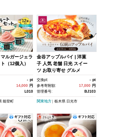
】マルガージェラ
金谷アップルパイ | 洋菓
ト（12個入）
子 人気 老舗 日光 スイー
ツ お取り寄せ グルメ
-
pt
交換pt:
-
pt
14,000
円
参考寄附額:
17,000
円
L010
管理番号:
BJ103
県
能登町
関東地方
栃木県
日光市