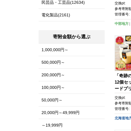
やき 惣
民芸品・工芸品(12634)
交換pt:
すめ 郷
参考寄附額
作り 野
管理番号:
電化製品(2161)
ぼちゃ 
中部地方
ぎみそ 
野県 長
寄附金額から選ぶ
と納税
1,000,000円～
500,000円～
200,000円～
「奇跡
12個セ
100,000円～
ードプリ
イーツ 
交換pt:
50,000円～
00104
参考寄附額
管理番号:
20,000円～49,999円
北海道地
～19,999円