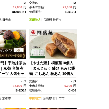
ト 手土産 個包
-
pt
交換pt:
-
pt
 クッキー クッキ
17,000
円
参考寄附額:
21,000
円
子 焼き菓子 人
DR003-NT
管理番号:
E0510-4
子 おやつ プレゼ
県
日光市
近畿地方
兵庫県
神戸市
り物 日光市
衛門】宇治抹茶あ
【やまだ屋】桐葉菓10個入
｜京都 老舗 有
｜まんじゅう 饅頭 もみじ饅
イーツ 人気セッ
頭 こしあん 粒あん 10個入
みやげアワー
り やまだ屋 和菓子 名菓
-
pt
交換pt:
-
pt
優秀賞 濃厚抹茶
子 おやつ お土産 手土産 広
17,000
円
参考寄附額:
9,000
円
あんみつ グル
島土産
B-EG14
管理番号:
CH06
抹茶 スイーツ お
府
京都市
中国地方
広島県
廿日市市
送料無料 ]