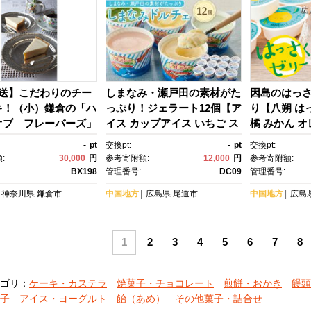
発送】こだわりのチー
しまなみ・瀬戸田の素材がた
因島のはっさ
キ！（小）鎌倉の「ハ
っぷり！ジェラート12個【ア
り【八朔 は
オブ フレーバーズ」
イス カップアイス いちご ス
橘 みかん 
トロベリーアイス いちごみ
ト スイーツ 
-
pt
交換pt:
-
pt
交換pt:
るく レモン シャーベット バ
島県 尾道市
:
30,000
円
参考寄附額:
12,000
円
参考寄附額:
ニラ 抹茶 キャラメル みか
BX198
管理番号:
DC09
管理番号:
ん 桃 バナナ イチジク アイス
神奈川県
鎌倉市
中国地方
広島県
尾道市
中国地方
広島
クリーム ジェラート スイー
ツ アイス 広島県 尾道市】
1
2
3
4
5
6
7
8
ゴリ：
ケーキ・カステラ
焼菓子・チョコレート
煎餅・おかき
饅頭
子
アイス・ヨーグルト
飴（あめ）
その他菓子・詰合せ