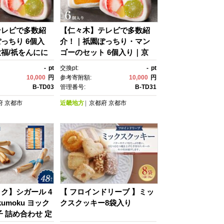
テレビで多数紹
【仁々木】テレビで多数紹
っちり 6個入
介！｜祇園ぽっちり・マン
福/祇をんにに
ゴーのセット 6個入り｜京
祇園 スイーツ お
都 スイーツブランド レビュ
-
pt
交換pt:
-
pt
おすすめ フルー
ー高評価 大人気 フルーツ大
10,000
円
参考寄附額:
10,000
円
もの おいしい 可
福［おしゃれ 可愛い 映え お
B-TD03
管理番号:
B-TD31
 あまおう ぶど
すすめ お菓子 和菓子 いちご
府
京都市
近畿地方
京都府
京都市
 プレゼント 贈
大福 あまおう ぶどう 栗 ギ
 ］
フト プレゼント お取り寄
せ］
ク】シガール 4
【 フロインドリーブ 】ミッ
okumoku ヨック
クスクッキー8袋入り
子 詰め合わせ 定