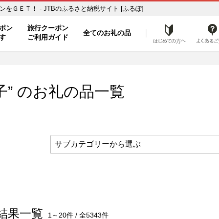
旅行クーポンをＧＥＴ！ - JTBのふるさと納税サイト [ふるぽ]
ト
ポン
旅行クーポン
全てのお礼の品
はじめ
す
ご利用ガイド
子” のお礼の品一覧
結果一覧
1～20件 / 全5343件