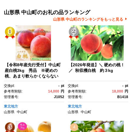
山形県 中山町のお礼の品ランキング
山形県 中山町のランキングをもっと見る
【令和8年産先行受付】中山町
【2026年発送】＼ 硬めの桃！
産白桃3kg 秀品 ※硬めの
／ 秋収穫白桃 約３kg
桃、あまり軟らかくならない
桃 美晴白桃、おどろき他
交換pt:
-
pt
交換pt:
-
pt
参考寄附額:
14,000
円
参考寄附額:
18,000
円
管理番号:
J1052
管理番号:
B1418
東北地方
東北地方
山形県
中山町
山形県
中山町
4