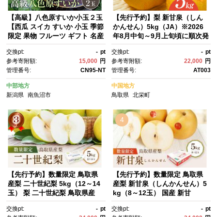
【高級】八色原すいか小玉２玉
【先行予約】梨 新甘泉（しん
【西瓜 スイカ すいか 小玉 季節
かんせん）5kg（JA）※2026
限定 果物 フルーツ ギフト 名産
年8月中旬～9月上旬頃に順次発
地 産地直送 シャキシャキ 厳
送予定【梨 なし ナシ 新甘泉 フ
交換pt:
-
pt
交換pt:
-
pt
選 デザート 新潟県】【2026年
ルーツ 果物 鳥取県 北栄町 おす
参考寄附額:
15,000
円
参考寄附額:
22,000
円
7月中旬発送】【お届け日時指
すめ 人気】
管理番号:
CN95-NT
管理番号:
AT003
定不可】
中部地方
中国地方
新潟県
南魚沼市
鳥取県
北栄町
4
【先行予約】数量限定 鳥取県
【先行予約】数量限定 鳥取県
産梨 二十世紀梨 5kg（12～14
産梨 新甘泉（しんかんせん）5
玉） 梨 二十世紀梨 鳥取県産
kg（8～12玉） 国産 新甘
梨 梨5kg 梨5キロ 二十世紀梨5
泉 梨 国産梨 国産新甘泉 梨5k
交換pt:
-
pt
交換pt:
-
pt
kg 鳥取県産二十世紀梨 新鮮 先
g 新甘泉5kg 新甘泉 鳥取県産