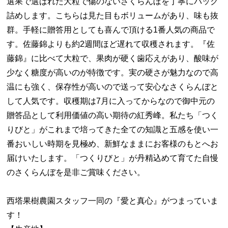
選果で選ばれた大粒で傷のないさくらんぼを丁寧にパック
詰めします。こちらは見た目もボリュームがあり、味も抜
群。手軽に贈答用としても喜んで頂ける1番人気の商品で
す。佐藤錦よりも約2週間ほど遅れて収穫されます。『佐
藤錦』に比べて大粒で、果肉が硬く歯応えがあり、酸味が
少なく糖度が高いのが特徴です。実の硬さが魅力なので高
温にも強く、保存性が高いので送って安心なさくらんぼと
して人気です。収穫期は7月に入ってからなので御中元の
贈答品として利用価値の高い期待の紅秀峰。私たち「つく
りびと」がこれまで培ってきた全ての知識と五感を使い一
番おいしい時期を見極め、新鮮なままにお客様のもとへお
届けいたします。「つくりびと」が丹精込めて育てた自慢
のさくらんぼを是非ご賞味ください。
西塔果樹農園スタッフ一同の『愛と真心』がつまっていま
す！