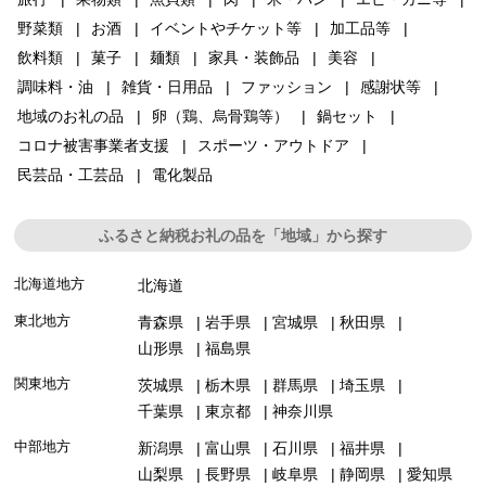
野菜類
お酒
イベントやチケット等
加工品等
飲料類
菓子
麺類
家具・装飾品
美容
調味料・油
雑貨・日用品
ファッション
感謝状等
地域のお礼の品
卵（鶏、烏骨鶏等）
鍋セット
コロナ被害事業者支援
スポーツ・アウトドア
民芸品・工芸品
電化製品
ふるさと納税お礼の品を「地域」から探す
北海道地方
北海道
東北地方
青森県
岩手県
宮城県
秋田県
山形県
福島県
関東地方
茨城県
栃木県
群馬県
埼玉県
千葉県
東京都
神奈川県
中部地方
新潟県
富山県
石川県
福井県
山梨県
長野県
岐阜県
静岡県
愛知県