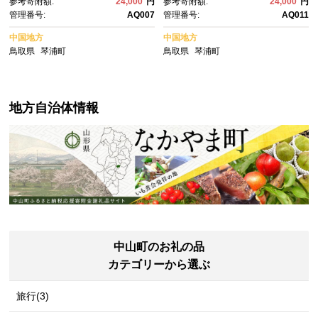
参考寄附額:
24,000
円
参考寄附額:
24,000
円
行予約 美味しい おいしい 人
新甘泉 鳥取県産梨 梨先行予
管理番号:
AQ007
管理番号:
AQ011
気 甘い おすすめ 梨 梨先行予
約 新甘泉先行予約 新鮮 旬 フル
約 鳥取 鳥取県産 琴浦町 梨
ーツ 果物 くだもの 人気 おすす
中国地方
中国地方
め 鳥取 琴浦町 送料無料
鳥取県
琴浦町
鳥取県
琴浦町
地方自治体情報
中山町のお礼の品
カテゴリーから選ぶ
旅行(3)