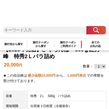
東北地方
山形県
中山町
旅行クーポン
旅行クーポン
全ての
旅行先から探す
から探す
ご利用ガイド
お礼の品
【2026年発送】さくらんぼ 500ｇ紅秀
峰 特秀2Ｌバラ詰め
20,000
円
数量：
★この自治体は
最少金額
10,000
円
から、
1,000
円単位
での寄附を
受け付けております。
容量
特秀 2Ｌ 500g バラ詰め
賞味期限
出荷後３日程度（冷蔵保存）