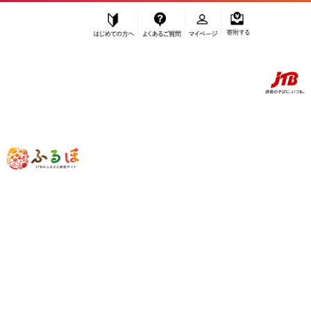
はじめての方へ
よくあるご質問
マイページ
寄附する
ふるぽ JTBのふるさと納税サイト
「ふるさと納税」TOP
お礼の品から探す
果物類
びわ・さくらんぼ
さくらんぼ
【2026年発送】さくらんぼ 500ｇ紅秀峰 特秀2Ｌバラ詰め
受付終了