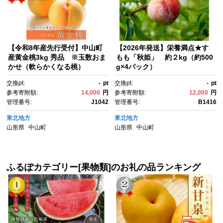
【令和8年産先行受付】中山町
【2026年発送】栄養満点★す
産黄金桃3kg 秀品 ※玉数おま
もも「秋姫」 約２kg（約500
かせ（軟らかくなる桃）
g×4パック）
交換pt:
-
pt
交換pt:
-
pt
参考寄附額:
14,000
円
参考寄附額:
12,000
円
管理番号:
J1042
管理番号:
B1416
東北地方
東北地方
山形県
中山町
山形県
中山町
ふるぽカテゴリー[果物類]のお礼の品ランキング