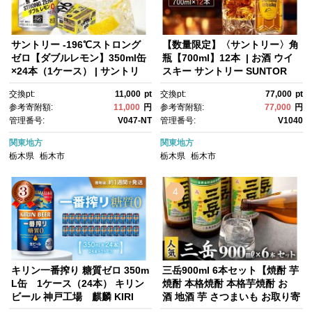
サントリー -196℃ストロング
【数量限定】〈サントリー〉角
ゼロ【ダブルレモン】350ml缶
瓶【700ml】12本 | お酒 ウイ
×24本（1ケース） | サントリ
スキー サントリー SUNTOR
ー レモン チューハイ 焼酎 家飲
Y ハイボール レビュー 高評
交換pt:
11,000
pt
交換pt:
77,000
pt
み 宅飲み
価 ロック 水割り さけ 人気 本
参考寄附額:
11,000
円
参考寄附額:
77,000
円
数選べる おすすめ 栃木 梓の森
管理番号:
V047-NT
管理番号:
V1040
工場製
関東地方
関東地方
栃木県
栃木市
栃木県
栃木市
4
キリン一番搾り 糖質ゼロ 350m
三岳900ml 6本セット【焼酎 芋
L缶 1ケース（24本） キリン
焼酎 本格焼酎 本格芋焼酎 お
ビール 神戸工場 麒麟 KIRI
酒 地酒 芋 さつまいも お取り寄
N 酒 一番絞り D1208-17
せ 人気 おすすめ 鹿児島県 屋久