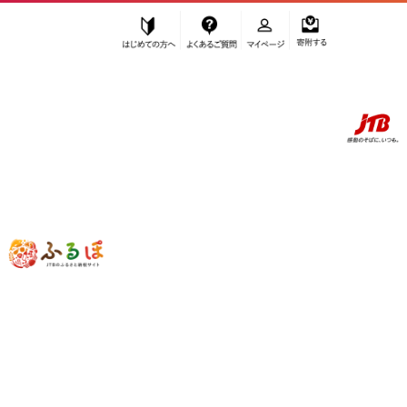
はじめての方へ
よくあるご質問
マイページ
寄附する
ふるぽ JTBのふるさと納税サイト
「ふるさと納税」TOP
お礼の品から探す
お酒
ビール
地ビール
【6ヶ月定期便 全6回】 チャタンビール飲み比べ（1種6本×6回）