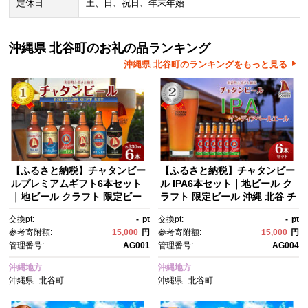
定休日
土、日、祝日、年末年始
沖縄県 北谷町のお礼の品ランキング
沖縄県 北谷町のランキングをもっと見る
【ふるさと納税】チャタンビー
【ふるさと納税】チャタンビー
ルプレミアムギフト6本セット
ル IPA6本セット｜地ビール ク
｜地ビール クラフト 限定ビー
ラフト 限定ビール 沖縄 北谷 チ
ル 沖縄 北谷 チャタンビール リ
ャタンビール リゾート 旅行 ト
交換pt:
-
pt
交換pt:
-
pt
ゾート 旅行 トラベル セットギ
ラベル セットギフト プレゼン
参考寄附額:
15,000
円
参考寄附額:
15,000
円
フト プレゼント 風景 人気 息抜
ト 風景 人気 息抜き おすすめ
管理番号:
AG001
管理番号:
AG004
き おすすめ 送料無料
沖縄地方
沖縄地方
沖縄県
北谷町
沖縄県
北谷町