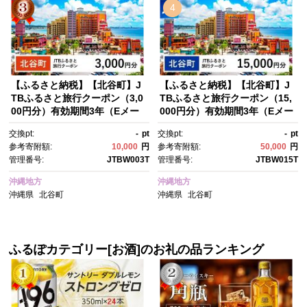
4
【ふるさと納税】【北谷町】J
【ふるさと納税】【北谷町】J
TBふるさと旅行クーポン（3,0
TBふるさと旅行クーポン（15,
00円分）有効期間3年（Eメー
000円分）有効期間3年（Eメー
ル発行）｜旅行 トラベル 予
ル発行）｜旅行 トラベル 予
交換pt:
-
pt
交換pt:
-
pt
約 国内旅行 JTB 宿泊 観光 体
約 国内旅行 JTB 宿泊 観光 体
参考寄附額:
10,000
円
参考寄附額:
50,000
円
験 旅行券 宿泊券 旅行予約 温
験 旅行券 宿泊券 旅行予約 温
管理番号:
JTBW003T
管理番号:
JTBW015T
泉 ホテル 旅館 チケット 子
泉 ホテル 旅館 チケット 子
供 子連れ カップル 家族 人
供 子連れ カップル 家族 人
沖縄地方
沖縄地方
気 おすすめ 旅行クーポン 店
気 おすすめ 旅行クーポン 店
沖縄県
北谷町
沖縄県
北谷町
頭 オンライン ネット予約 電
頭 オンライン ネット予約 電
話 有効期間3年
話 有効期間3年
ふるぽカテゴリー[お酒]のお礼の品ランキング