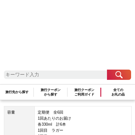
沖縄地方
沖縄県
北谷町
【6ヶ月定期便 全6回】 チャタンビー
ル飲み比べ（1種6本×6回）
89,000
円
数量：
旅行クーポン
旅行クーポン
全ての
旅行先から探す
★この自治体は
最少金額
-
円
での寄附を受け付けております。
から探す
ご利用ガイド
お礼の品
容量
定期便 全6回
1回あたりのお届け
各330ml 計6本
1回目 ラガー