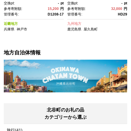
交換pt:
-
pt
交換pt:
-
pt
島町 HD29】
参考寄附額:
15,200
円
参考寄附額:
32,000
円
管理番号:
D1208-17
管理番号:
HD29
近畿地方
九州地方
兵庫県
神戸市
鹿児島県
屋久島町
地方自治体情報
北谷町のお礼の品
カテゴリーから選ぶ
旅行(41)