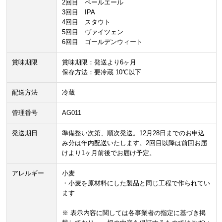
2回目 ペールエール
3回目 IPA
4回目 スタウト
5回目 ヴァイツェン
6回目 ゴールデンウィート
賞味期限
賞味期限：発送より6ヶ月
保存方法：要冷蔵 10℃以下
配送方法
冷蔵
管理番号
AG011
発送期日
準備整い次第、順次発送。12月28日までのお申込
み分は年内配送いたします。2回目以降は前回お届
けより1ヶ月前後でお届け予定。
アレルギー
小麦
・小麦を原材料にした製品と同じ工程で作られてい
ます
※ 表示内容に関しては各事業者の指定に基づき掲