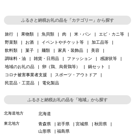
ふるさと納税お礼の品を「カテゴリー」から探す
旅行
果物類
魚貝類
肉
米・パン
エビ・カニ等
野菜類
お酒
イベントやチケット等
加工品等
飲料類
菓子
麺類
家具・装飾品
美容
調味料・油
雑貨・日用品
ファッション
感謝状等
地域のお礼の品
卵（鶏、烏骨鶏等）
鍋セット
コロナ被害事業者支援
スポーツ・アウトドア
民芸品・工芸品
電化製品
ふるさと納税お礼の品を「地域」から探す
北海道地方
北海道
東北地方
青森県
岩手県
宮城県
秋田県
山形県
福島県