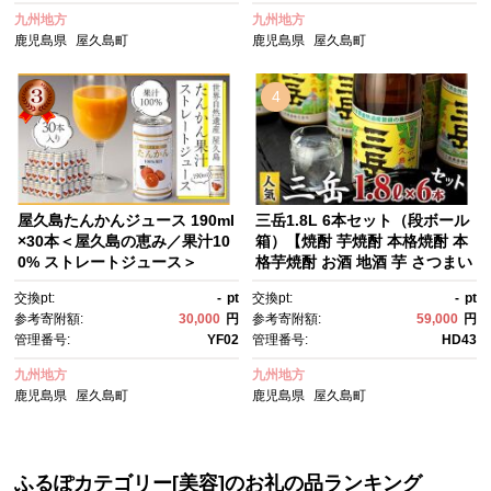
九州地方
九州地方
鹿児島県
屋久島町
鹿児島県
屋久島町
4
屋久島たんかんジュース 190ml
三岳1.8L 6本セット（段ボール
×30本＜屋久島の恵み／果汁10
箱）【焼酎 芋焼酎 本格焼酎 本
0% ストレートジュース＞
格芋焼酎 お酒 地酒 芋 さつまい
も お取り寄せ 人気 おすすめ 鹿
交換pt:
-
pt
交換pt:
-
pt
児島県 屋久島町 HD43】
参考寄附額:
30,000
円
参考寄附額:
59,000
円
管理番号:
YF02
管理番号:
HD43
九州地方
九州地方
鹿児島県
屋久島町
鹿児島県
屋久島町
ふるぽカテゴリー[美容]のお礼の品ランキング