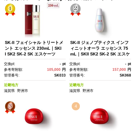
SK-II フェイシャル トリートメ
SK-II ジェノプティクス インフ
ント エッセンス 230mL｜SKI
ィニットオーラ エッセンス 75
I SK2 SK-2 SK エスケーツ
mL｜SKII SK2 SK-2 SK エスケ
ー エスケーツ エスケｰ ピテ
ーツー エスケーツ エスケー ピ
交換pt:
-
pt
交換pt:
-
pt
ラ スキンケア 化粧品 ｺｽﾒ フェ
テラ スキンケア 化粧品 コス
参考寄附額:
105,000
円
参考寄附額:
157,000
円
イシャルトリートメントエッセ
メ エッセンス ジェノプ 美容
管理番号:
SK033
管理番号:
SK068
ンス フェイシャルトリートメ
液 美白 美白美容液 ホワイトニ
ント トリートメントエッセン
ング｜
近畿地方
近畿地方
ス 化粧水｜
滋賀県
野洲市
滋賀県
野洲市
4