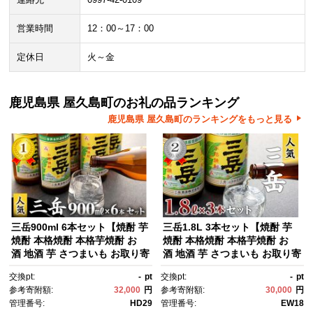
営業時間
12：00～17：00
定休日
火～金
鹿児島県 屋久島町のお礼の品ランキング
鹿児島県 屋久島町のランキングをもっと見る
三岳900ml 6本セット【焼酎 芋
三岳1.8L 3本セット【焼酎 芋
焼酎 本格焼酎 本格芋焼酎 お
焼酎 本格焼酎 本格芋焼酎 お
酒 地酒 芋 さつまいも お取り寄
酒 地酒 芋 さつまいも お取り寄
せ 人気 おすすめ 鹿児島県 屋久
せ 人気 おすすめ 鹿児島県 屋久
交換pt:
-
pt
交換pt:
-
pt
島町 HD29】
島町 EW18】
参考寄附額:
32,000
円
参考寄附額:
30,000
円
管理番号:
HD29
管理番号:
EW18