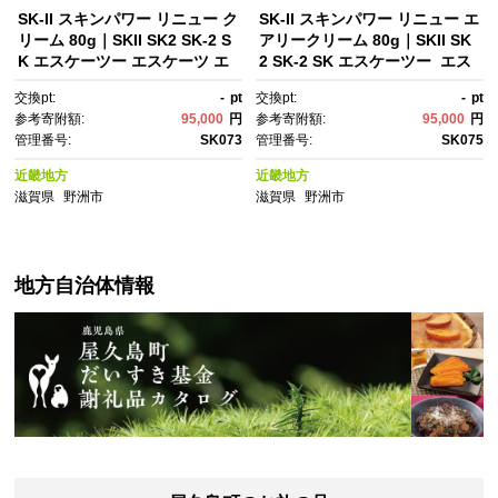
SK-II スキンパワー リニュー ク
SK-II スキンパワー リニュー エ
リーム 80g｜SKII SK2 SK-2 S
アリークリーム 80g｜SKII SK
K エスケーツー エスケーツ エ
2 SK-2 SK エスケーツー エス
スケー エスケイツー ピテラ ス
ケー エスケイツー ピテラ スキ
交換pt:
-
pt
交換pt:
-
pt
キンケア 化粧品 コスメ スキン
ンケア 化粧品 コスメ スキンパ
参考寄附額:
95,000
円
参考寄附額:
95,000
円
パワー リニュー クリーム 乳
ワー リニュー エアリークリー
管理番号:
SK073
管理番号:
SK075
液 美容乳液 美容 保湿乳液 保
ム 乳液 美容乳液 美容 保湿乳
湿 基礎化粧品｜
液 保湿 基礎化粧品｜
近畿地方
近畿地方
滋賀県
野洲市
滋賀県
野洲市
地方自治体情報