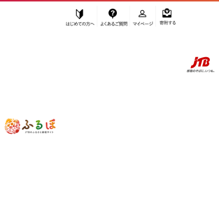
はじめての方へ
よくあるご質問
マイページ
寄附する
ふるぽ JTBのふるさと納税サイト
「ふるさと納税」TOP
お礼の品から探す
美容
アロマ・入浴剤
アロマ用品
眠れる森のおまじないスプレー60ml×2本セット