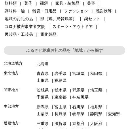
飲料類
菓子
麺類
家具・装飾品
美容
調味料・油
雑貨・日用品
ファッション
感謝状等
地域のお礼の品
卵（鶏、烏骨鶏等）
鍋セット
コロナ被害事業者支援
スポーツ・アウトドア
民芸品・工芸品
電化製品
ふるさと納税お礼の品を「地域」から探す
北海道地方
北海道
東北地方
青森県
岩手県
宮城県
秋田県
山形県
福島県
関東地方
茨城県
栃木県
群馬県
埼玉県
千葉県
東京都
神奈川県
中部地方
新潟県
富山県
石川県
福井県
山梨県
長野県
岐阜県
静岡県
愛知県
近畿地方
三重県
滋賀県
京都府
大阪府