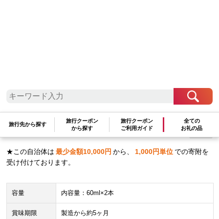
九州地方
鹿児島県
屋久島町
眠れる森のおまじないスプレー60ml×2本
セット
旅行クーポン
旅行クーポン
全ての
旅行先から探す
17,000
から探す
ご利用ガイド
お礼の品
円
数量：
★この自治体は
最少金額
10,000
円
から、
1,000
円単位
での寄附を
受け付けております。
容量
内容量：60ml×2本
賞味期限
製造から約5ヶ月