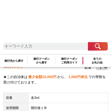
九州地方
鹿児島県
屋久島町
屋久島産精油セット（地杉＆たんかん 各
3ml）
旅行クーポン
旅行クーポン
全ての
旅行先から探す
から探す
ご利用ガイド
お礼の品
18,000
円
数量：
★この自治体は
最少金額
10,000
円
から、
1,000
円単位
での寄附を
受け付けております。
容量
各3ml
使用期限
開封後１年