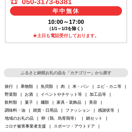
050-3173-6381
年中無休
10:00～17:00
（1/1～1/3を除く）
★土日も電話受付しております。
ふるさと納税お礼の品を「カテゴリー」から探す
旅行
果物類
魚貝類
肉
米・パン
エビ・カニ等
野菜類
お酒
イベントやチケット等
加工品等
飲料類
菓子
麺類
家具・装飾品
美容
調味料・油
雑貨・日用品
ファッション
感謝状等
地域のお礼の品
卵（鶏、烏骨鶏等）
鍋セット
コロナ被害事業者支援
スポーツ・アウトドア