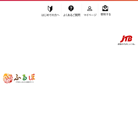
はじめての方へ
よくあるご質問
マイページ
寄附する
ふるぽ JTBのふるさと納税サイト
「ふるさと納税」TOP
お礼の品から探す
美容
アロマ・入浴剤
アロマ用品
屋久島産精油セット（地杉＆たんかん 各3ml）