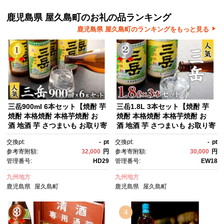
鹿児島県 屋久島町のお礼の品ランキング
鹿児島県 屋久島町のランキングをもっと見る
三岳900ml 6本セット【焼酎 芋
三岳1.8L 3本セット【焼酎 芋
焼酎 本格焼酎 本格芋焼酎 お
焼酎 本格焼酎 本格芋焼酎 お
酒 地酒 芋 さつまいも お取り寄
酒 地酒 芋 さつまいも お取り寄
せ 人気 おすすめ 鹿児島県 屋久
せ 人気 おすすめ 鹿児島県 屋久
交換pt:
-
pt
交換pt:
-
pt
島町 HD29】
島町 EW18】
参考寄附額:
32,000
円
参考寄附額:
30,000
円
管理番号:
HD29
管理番号:
EW18
九州地方
九州地方
鹿児島県
屋久島町
鹿児島県
屋久島町
4