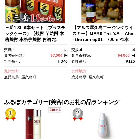
三岳1.8L 6本セット（プラスチ
【マルス屋久島エージングウイ
ックケース）【焼酎 芋焼酎 本
スキー】MARS The Y.A. Afte
格焼酎 本格芋焼酎 お酒 地
r the rain ep01 700ml×1本
酒 芋 さつまいも お取り寄せ 人
交換pt:
-
pt
交換pt:
-
pt
気 おすすめ 鹿児島県 屋久島
参考寄附額:
57,000
円
参考寄附額:
54,000
円
町 HD40】
管理番号:
HD40
管理番号:
K125
九州地方
九州地方
鹿児島県
屋久島町
鹿児島県
屋久島町
ふるぽカテゴリー[美容]のお礼の品ランキング