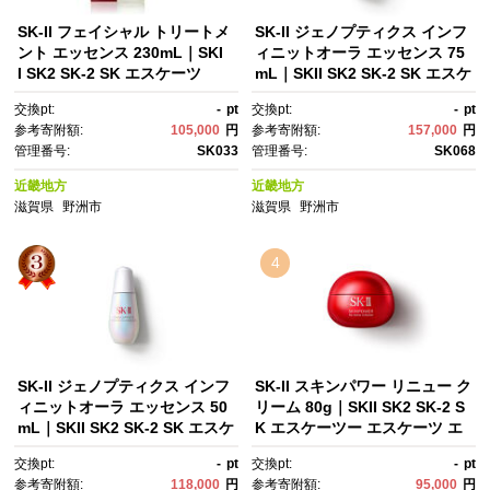
SK-II フェイシャル トリートメ
SK-II ジェノプティクス インフ
ント エッセンス 230mL｜SKI
ィニットオーラ エッセンス 75
I SK2 SK-2 SK エスケーツ
mL｜SKII SK2 SK-2 SK エスケ
ー エスケーツ エスケｰ ピテ
ーツー エスケーツ エスケー ピ
交換pt:
-
pt
交換pt:
-
pt
ラ スキンケア 化粧品 ｺｽﾒ フェ
テラ スキンケア 化粧品 コス
参考寄附額:
105,000
円
参考寄附額:
157,000
円
イシャルトリートメントエッセ
メ エッセンス ジェノプ 美容
管理番号:
SK033
管理番号:
SK068
ンス フェイシャルトリートメ
液 美白 美白美容液 ホワイトニ
ント トリートメントエッセン
ング｜
近畿地方
近畿地方
ス 化粧水｜
滋賀県
野洲市
滋賀県
野洲市
4
SK-II ジェノプティクス インフ
SK-II スキンパワー リニュー ク
ィニットオーラ エッセンス 50
リーム 80g｜SKII SK2 SK-2 S
mL｜SKII SK2 SK-2 SK エスケ
K エスケーツー エスケーツ エ
ーツー エスケーツ エスケー ピ
スケー エスケイツー ピテラ ス
交換pt:
-
pt
交換pt:
-
pt
テラ スキンケア 化粧品 コス
キンケア 化粧品 コスメ スキン
参考寄附額:
118,000
円
参考寄附額:
95,000
円