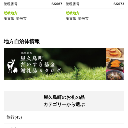
メ エッセンス ジェノプ 美容
パワー リニュー クリーム 乳
管理番号:
SK067
管理番号:
SK073
液 美白 美白美容液 ホワイトニ
液 美容乳液 美容 保湿乳液 保
ング｜
湿 基礎化粧品｜
近畿地方
近畿地方
滋賀県
野洲市
滋賀県
野洲市
地方自治体情報
屋久島町のお礼の品
カテゴリーから選ぶ
旅行(43)