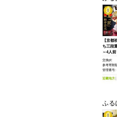
【京都
ち三段重
～4人前
年完売必
交換pt:
園 老舗
参考寄附額
気おせち
管理番号:
人 4人 
近畿地方
ち お節
メ お取
料 ふる
ふる