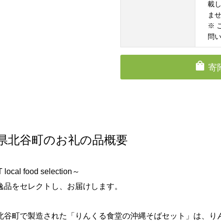
載
ま
※
問
寄
県北谷町のお礼の品概要
local food selection～
逸品をセレクトし、お届けします。
北谷町で製造された「りんくる食堂の沖縄そばセット」は、り