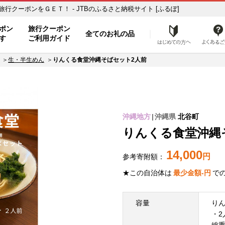
クーポンをＧＥＴ！ - JTBのふるさと納税サイト [ふるぽ]
ポン
旅行クーポン
全てのお礼の品
はじめ
す
ご利用ガイド
生・半生めん
りんくる食堂沖縄そばセット2人前
沖縄地方
沖縄県
北谷町
りんくる食堂沖縄
14,000
円
参考寄附額：
★この自治体は
最少金額
-
円
で
容量
り
・2