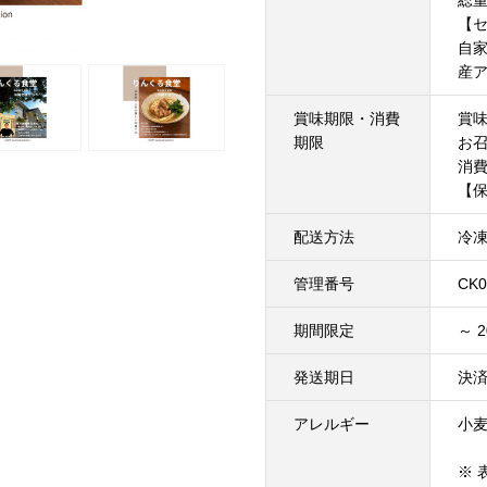
総重
【
自
産
賞味期限・消費
賞
期限
お
消費
【
配送方法
冷
管理番号
CK0
期間限定
～ 
発送期日
決済
アレルギー
小
※