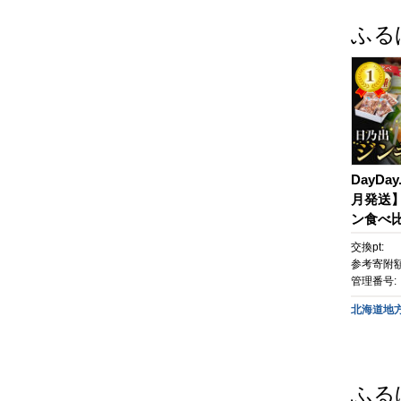
ふる
DayDa
月発送
ン食べ比
ト _044
交換pt:
参考寄附額
管理番号:
北海道地
ふる