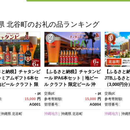
県 北谷町のお礼の品ランキング
さと納税】チャタンビ
【ふるさと納税】チャタンビ
【ふるさと
レミアムギフト6本セ
ール IPA6本セット｜地ビー
JTBふるさ
ビール クラフト 限
ル クラフト 限定ビール 沖
（3,000円
 沖縄 北谷 チャタン
縄 北谷 チャタンビール リゾ
（Eメール発
-
pt
交換pt:
-
pt
交換pt:
リゾート 旅行 トラベ
ート 旅行 トラベル セットギ
ベル 予約 国
:
15,000
円
参考寄附額:
15,000
円
参考寄附額:
トギフト プレゼン
フト プレゼント 風景 人気 息
泊 観光 体験
AG001
管理番号:
AG004
管理番号:
 人気 息抜き おすす
抜き おすすめ
券 旅行予約 
沖縄県
北谷町
沖縄地方
沖縄県
北谷町
沖縄地方
沖縄
無料
館 チケット 
プル 家族 人
クーポン 店