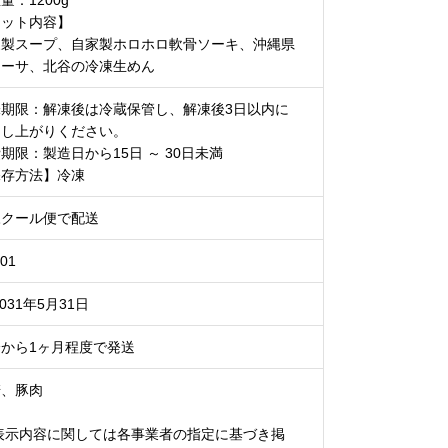
量：1200g
セット内容】
家製スープ、自家製ホロホロ軟骨ソーキ、沖縄県
アーサ、北谷の冷凍生めん
味期限：解凍後は冷蔵保管し、解凍後3日以内に
召し上がりください。
期限：製造日から15日 ～ 30日未満
保存方法】冷凍
凍クール便で配送
01
2031年5月31日
から1ヶ月程度で発送
麦、豚肉
 表示内容に関しては各事業者の指定に基づき掲