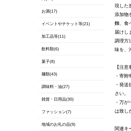
現した
お酒(17)
添加物
麵、食
イベントやチケット等(21)
届けし
加工品等(11)
調理方
飲料類(6)
味を、
菓子(8)
【注意
麺類(43)
・寄附
・発送
調味料・油(27)
さい。
雑貨・日用品(30)
・万が
は致し
ファッション(7)
地域のお礼の品(9)
関連キ