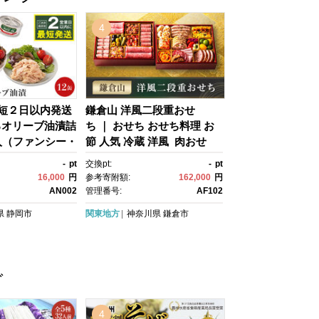
せ グルメ 有名 牛たん】
4
最短２日以内発送
鎌倉山 洋風二段重おせ
ろオリーブ油漬詰
ち ｜ おせち おせち料理 お
入（ファンシー・
節 人気 冷蔵 洋風 肉おせ
ット）静岡一番人
ち 洋風おせち お肉 二段
-
pt
交換pt:
-
pt
のツナ缶のおい
重 冷蔵おせち 神奈川 鎌倉市
16,000
円
参考寄附額:
162,000
円
 高級まぐろ ツナ
AN002
管理番号:
AF102
ロ 鮪 缶詰 フレ
県
静岡市
関東地方
神奈川県
鎌倉市
温 魚貝類 食
静岡 ギフト 詰合
中元 お歳暮 プレ
 贈答用 お取り寄
グ
ストック食材 たん
ンプ オリーブオ
4