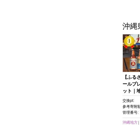
沖縄
【ふる
ールプ
ット｜地
定ビール
交換pt:
ビール 
参考寄附額
ル セッ
管理番号:
ト 風景
沖縄地方
め 送料