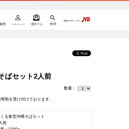
よくあるご質問
マイページ
寄附するリスト
検索
ての方へ
そばセット2人前
数量：
の寄附を受け付けております。
んくる食堂沖縄そばセット
人前