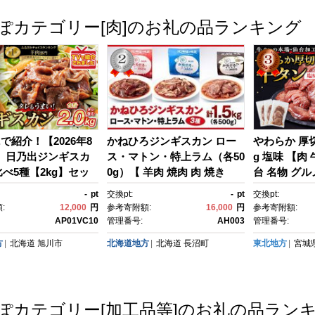
ット予約 電
ぽカテゴリー[肉]のお礼の品ランキング
y.で紹介！【2026年8
かねひろジンギスカン ロー
やわらか 厚切
】 日乃出ジンギスカ
ス・マトン・特上ラム（各50
g 塩味 【肉 
べ5種【2kg】セッ
0g）【 羊肉 焼肉 肉 焼き
台 名物 グル
40
肉 小分け 焼肉用 焼肉セッ
肉 小分け 個
-
pt
交換pt:
-
pt
交換pt:
ト ラム ロース お肉 やきに
き 柔らか 厚
:
12,000
円
参考寄附額:
16,000
円
参考寄附額:
く ラム肉 高評価 大容量 ラン
凍 焼くだけ
AP01VC10
管理番号:
AH003
管理番号:
キング おすすめ 大人気 詰合
ン にく お肉
方
北海道
旭川市
北海道地方
北海道
長沼町
東北地方
宮城
せ 詰め合わせ タレ 味付け 小
BQ キャンプ
分け 個包装 人気 食べくら
台牛たん あ
べ 長沼町 BBQ バーベキュ
め 宮城 冷
ー 簡単調理 冷凍 北海道 キャ
い ぎゅうた
ぽカテゴリー[加工品等]のお礼の品ラン
ンプ アウトドア クール便 】
ルメ 宮城県 