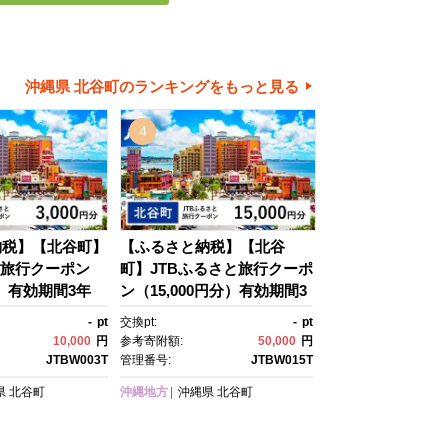
沖縄県 北谷町のランキングをもっと見る
4
納税】【北谷町】
【ふるさと納税】【北谷
と旅行クーポン
町】JTBふるさと旅行クーポ
分）有効期間3年
ン（15,000円分）有効期間3
行）｜旅行 トラ
年（Eメール発行）｜旅
-
pt
交換pt:
-
pt
内旅行 JTB 宿
行 トラベル 予約 国内旅行 J
10,000
円
参考寄附額:
50,000
円
 旅行券 宿泊
TB 宿泊 観光 体験 旅行券 宿
JTBW003T
管理番号:
JTBW015T
温泉 ホテル 旅
泊券 旅行予約 温泉 ホテ
県
北谷町
沖縄地方
沖縄県
北谷町
子供 子連れ カッ
ル 旅館 チケット 子供 子連
気 おすすめ 旅行
れ カップル 家族 人気 おす
頭 オンライン ネ
すめ 旅行クーポン 店頭 オン