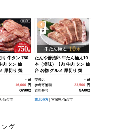
話 有効期間3年
ライン ネット予約 電話 有効
期間3年
4
り 牛タン 750
たんや善治郎 牛たん極太10
牛肉 タン 仙
本（塩味）【肉 牛肉 タン 仙
メ 厚切り 焼
台 名物 グルメ 厚切り 焼
包装 味付け 味付
肉 プレミアム バーベキュ
-
pt
交換pt:
-
pt
切 食品 人気 冷
ー ジューシー 柔らかい 食
16,000
円
参考寄附額:
23,500
円
 簡単調理 牛タ
品 人気 ギフト 風味豊か 旨
GW002
管理番号:
GA002
 バーベキュー B
味 冷凍保存 焼き方簡単 食べ
県
仙台市
東北地方
宮城県
仙台市
 アウトドア 仙
比べ 高級 贅沢 牛タン に
つぎり おすす
く お肉 BBQ キャンプ アウ
凍牛タン 使いやす
トドア 美味しい 仙台牛タ
ん お取り寄せ グ
ン 厚切 おすすめ 宮城 冷凍
キング
牛たん ギフト 贈
牛タン ぎゅうたん お取り寄