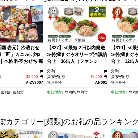
答 仙台市】
祇園 岩元】冷蔵おせ
【327】≪最短２日以内発送
【310】≪
「匠」カニver. 約3
≫特撰まぐろオリーブ油漬詰
≫特撰まぐ
｜本格 料亭おせち 毎
合せ 36缶入（ファンシー・
合せ 12缶
至 人気［ 京都 祇
フレークセット） 静岡一番
フレークセ
-
pt
交換pt:
-
pt
交換pt:
 料亭 完売必至の大人
人気 素材重視のツナ缶のお
気 素材重視
:
35,000
円
参考寄附額:
45,000
円
参考寄附額:
 おすすめ 三段重 3
いしさ 熟成 高級まぐろ ツ
しさ◆ 熟成
A-ZV3007
管理番号:
AN001
管理番号:
2027 正月 お祝い おせ
ナ缶 ツナ マグロ 鮪 缶詰 フ
缶 ツナ マグ
京都府
京都市
中部地方
静岡県
静岡市
中部地方
静岡
 京おせち 京料理 グル
レーク 缶詰 常温 魚貝類 食
ーク 缶詰 常
り寄せ 通販 送料無
品 加工食品 静岡 ギフト 詰合
品 加工食品 
さと納税 ］
せ 魚介類 お中元 お歳暮 プレ
せ 魚介類 お
ゼント 高級 贈答用 お取り寄
ゼント 高級
ぽカテゴリー[麺類]のお礼の品ランキン
せ グルメ ストック食材 たん
せ グルメ 
ぱく質 キャンプ オリーブオ
ぱく質 キャ
イル
イル