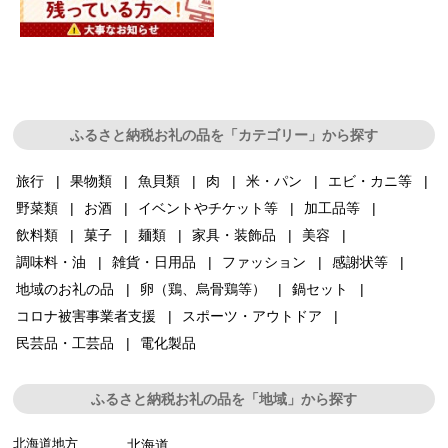
ふるさと納税お礼の品を「カテゴリー」から探す
旅行
果物類
魚貝類
肉
米・パン
エビ・カニ等
野菜類
お酒
イベントやチケット等
加工品等
飲料類
菓子
麺類
家具・装飾品
美容
調味料・油
雑貨・日用品
ファッション
感謝状等
地域のお礼の品
卵（鶏、烏骨鶏等）
鍋セット
コロナ被害事業者支援
スポーツ・アウトドア
民芸品・工芸品
電化製品
ふるさと納税お礼の品を「地域」から探す
北海道地方
北海道