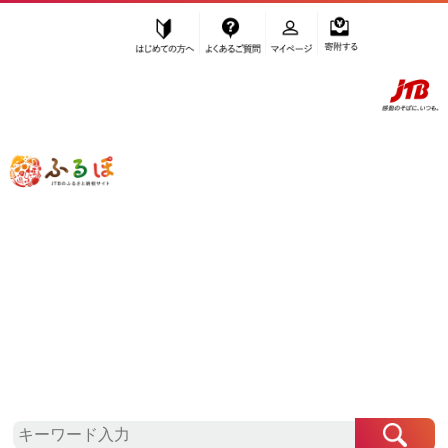
はじめての方へ
よくあるご質問
マイページ
寄附する
ふるぽ JTBのふるさと納税サイト
「ふるさと納税」TOP
お礼の品から探す
ハンドベル
”ハンドベル”の検索結果
さらに検索条件を絞り込む
検索結果一覧
1～13件 / 全13件