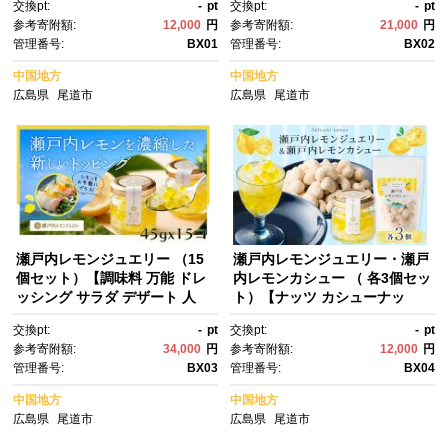
交換pt:
-
pt
交換pt:
-
pt
参考寄附額:
12,000
円
参考寄附額:
21,000
円
管理番号:
BX01
管理番号:
BX02
中国地方
中国地方
広島県
尾道市
広島県
尾道市
瀬戸内レモンジュエリー （15
瀬戸内レモンジュエリー・瀬戸
個セット）【調味料 万能 ドレ
内レモンカシュー （ 各3個セッ
ッシング サラダ デザート 人
ト）【ナッツ カシューナッ
気 おすすめ 広島県 尾道市】
ツ おやつ 菓子 調味料 万能 ド
交換pt:
-
pt
交換pt:
-
pt
レッシング サラダ デザート 人
参考寄附額:
34,000
円
参考寄附額:
12,000
円
気 おすすめ 広島県 尾道市】
管理番号:
BX03
管理番号:
BX04
中国地方
中国地方
広島県
尾道市
広島県
尾道市