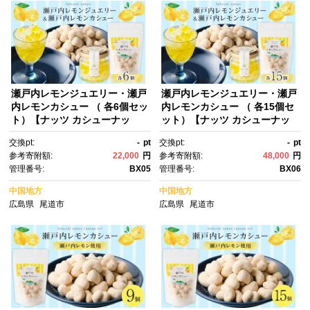
瀬戸内レモンジュエリー・瀬戸
瀬戸内レモンジュエリー・瀬戸
内レモンカシュー （ 各6個セッ
内レモンカシュー （ 各15個セ
ト）【ナッツ カシューナッ
ット）【ナッツ カシューナッ
ツ おやつ 菓子 調味料 万能 ド
ツ おやつ 菓子 調味料 万能 ド
交換pt:
-
pt
交換pt:
-
pt
レッシング サラダ デザート 人
レッシング サラダ デザート 人
参考寄附額:
22,000
円
参考寄附額:
48,000
円
気 おすすめ 広島県 尾道市】
気 おすすめ 広島県 尾道市】
管理番号:
BX05
管理番号:
BX06
中国地方
中国地方
広島県
尾道市
広島県
尾道市