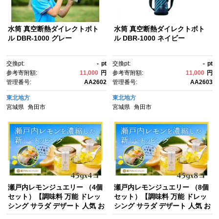
水筒 真空断熱ダイレクトボト
水筒 真空断熱ダイレクトボト
ル DBR-1000 グレー
ル DBR-1000 ネイビー
交換pt:
-
pt
交換pt:
-
pt
参考寄附額:
11,000
円
参考寄附額:
11,000
円
管理番号:
AA2602
管理番号:
AA2603
東北地方
東北地方
宮城県
角田市
宮城県
角田市
瀬戸内レモンジュエリー （4個
瀬戸内レモンジュエリー （8個
セット）【調味料 万能 ドレッ
セット）【調味料 万能 ドレッ
シング サラダ デザート 人気 お
シング サラダ デザート 人気 お
すすめ 広島県 尾道市】
すすめ 広島県 尾道市】