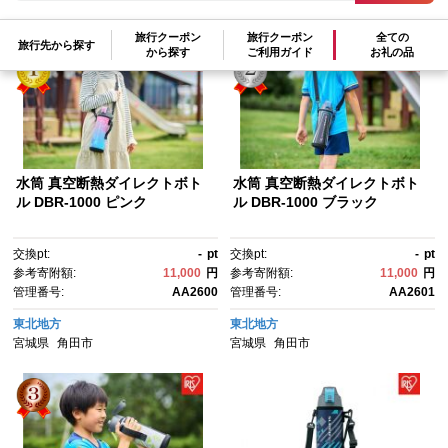
参考寄附額順
|
新着順
|
人気ランキング順
旅行クーポン
旅行クーポン
全ての
旅行先から探す
から探す
ご利用ガイド
お礼の品
水筒 真空断熱ダイレクトボト
水筒 真空断熱ダイレクトボト
ル DBR-1000 ピンク
ル DBR-1000 ブラック
交換pt:
-
pt
交換pt:
-
pt
参考寄附額:
11,000
円
参考寄附額:
11,000
円
管理番号:
AA2600
管理番号:
AA2601
東北地方
東北地方
宮城県
角田市
宮城県
角田市