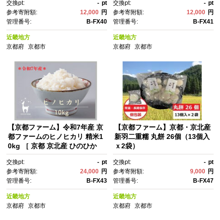
交換pt:
-
pt
交換pt:
-
pt
め 米 コメ おこめ お取り寄
め お取り寄せ 通販 送料無料 ふ
参考寄附額:
12,000
円
参考寄附額:
12,000
円
せ 通販 送料無料 ふるさと納
るさと納税 ］
管理番号:
B-FX40
管理番号:
B-FX41
税 ］
近畿地方
近畿地方
京都府
京都市
京都府
京都市
【京都ファーム】令和7年産 京
【京都ファーム】京都・京北産
都ファームのヒノヒカリ 精米1
新羽二重糯 丸餅 26個（13個入
0kg ［ 京都 京北産 ひのひか
ｘ2袋）
り 人気 おすすめ 米 コメ おこ
交換pt:
-
pt
交換pt:
-
pt
め お取り寄せ 通販 送料無料 ふ
参考寄附額:
24,000
円
参考寄附額:
9,000
円
るさと納税 ］
管理番号:
B-FX43
管理番号:
B-FX47
近畿地方
近畿地方
京都府
京都市
京都府
京都市