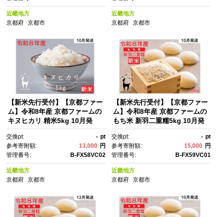
せ 通販 送料無料 ふるさと納
せ 通販 送料無料 ふるさと納
税 ］
税 ］
近畿地方
近畿地方
京都府
京都市
京都府
京都市
【新米先行受付】【京都ファー
【新米先行受付】【京都ファー
ム】令和8年産 京都ファームの
ム】令和8年産 京都ファームの
キヌヒカリ 精米5kg 10月発
もち米 新羽二重糯5kg 10月発
送 | 京北 人気 米［ 京都 京北
送 | 京北 人気 米 ［ 京都 京北
交換pt:
-
pt
交換pt:
-
pt
産 きぬひかり 人気 おすす
産 もち米 人気 おすすめ 米 コ
参考寄附額:
13,000
円
参考寄附額:
15,000
円
め 米 コメ おこめ お取り寄
メ おこめ お取り寄せ 通販 送料
管理番号:
B-FX58VC02
管理番号:
B-FX59VC01
せ 通販 送料無料 ふるさと納
無料 ふるさと納税 ］
税 ］
近畿地方
近畿地方
京都府
京都市
京都府
京都市