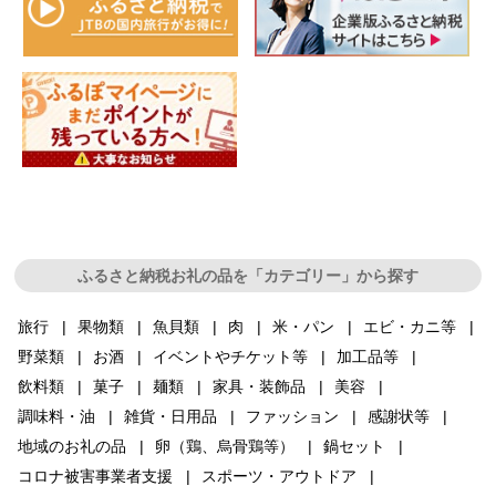
ふるさと納税お礼の品を「カテゴリー」から探す
旅行
果物類
魚貝類
肉
米・パン
エビ・カニ等
野菜類
お酒
イベントやチケット等
加工品等
飲料類
菓子
麺類
家具・装飾品
美容
調味料・油
雑貨・日用品
ファッション
感謝状等
地域のお礼の品
卵（鶏、烏骨鶏等）
鍋セット
コロナ被害事業者支援
スポーツ・アウトドア