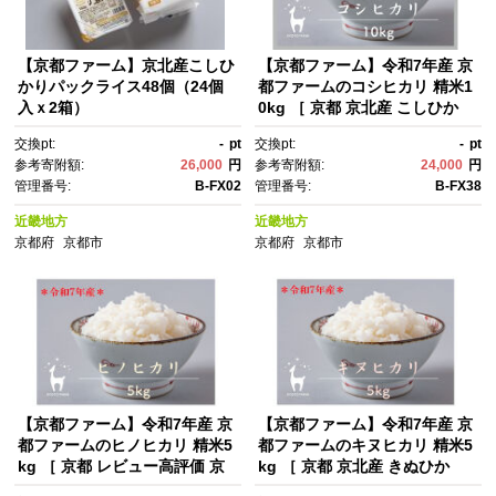
【京都ファーム】京北産こしひ
【京都ファーム】令和7年産 京
かりパックライス48個（24個
都ファームのコシヒカリ 精米1
入ｘ2箱）
0kg ［ 京都 京北産 こしひか
り 人気 おすすめ 米 コメ おこ
交換pt:
-
pt
交換pt:
-
pt
め お取り寄せ 通販 送料無料 ふ
参考寄附額:
26,000
円
参考寄附額:
24,000
円
るさと納税 ］
管理番号:
B-FX02
管理番号:
B-FX38
近畿地方
近畿地方
京都府
京都市
京都府
京都市
【京都ファーム】令和7年産 京
【京都ファーム】令和7年産 京
都ファームのヒノヒカリ 精米5
都ファームのキヌヒカリ 精米5
kg ［ 京都 レビュー高評価 京
kg ［ 京都 京北産 きぬひか
北産 ひのひかり 人気 おすす
り 人気 おすすめ 米 コメ おこ