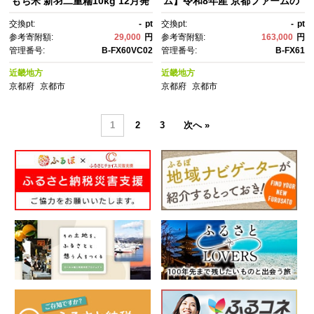
もち米 新羽二重糯10kg 12月発
ム】令和8年産 京都ファームの
送| 京北 人気 米［ 京都 京北
コシヒカリ 5kg 精米 毎月5kg
交換pt:
-
pt
交換pt:
-
pt
産 もち米 人気 おすすめ 米 コ
×12回［ 京都 京北産 コシヒカ
参考寄附額:
29,000
円
参考寄附額:
163,000
円
メ おこめ お取り寄せ 通販 送料
リ 新米 精米 おいしい 人気 お
管理番号:
B-FX60VC02
管理番号:
B-FX61
無料 ふるさと納税 ］
すすめ 米 コメ コシヒカリ お取
り寄せ 通販 送料無料 ふるさと
近畿地方
近畿地方
納税 ］
京都府
京都市
京都府
京都市
1
2
3
次へ »