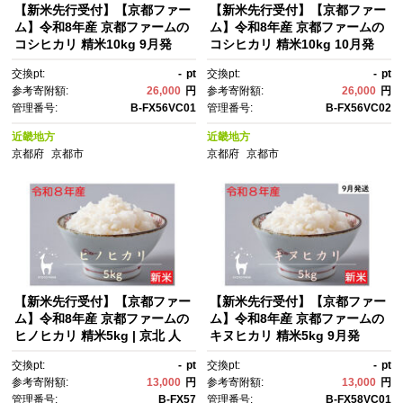
【新米先行受付】【京都ファー
【新米先行受付】【京都ファー
ム】令和8年産 京都ファームの
ム】令和8年産 京都ファームの
コシヒカリ 精米10kg 9月発
コシヒカリ 精米10kg 10月発
送 | 京北 人気 米 ［ 京都 京北
送 | 京北 人気 米 ［ 京都 京北
交換pt:
-
pt
交換pt:
-
pt
産 こしひかり 人気 おすす
産 こしひかり 人気 おすす
参考寄附額:
26,000
円
参考寄附額:
26,000
円
め 米 コメ おこめ お取り寄
め 米 コメ おこめ お取り寄
管理番号:
B-FX56VC01
管理番号:
B-FX56VC02
せ 通販 送料無料 ふるさと納
せ 通販 送料無料 ふるさと納
税 ］
税 ］
近畿地方
近畿地方
京都府
京都市
京都府
京都市
【新米先行受付】【京都ファー
【新米先行受付】【京都ファー
ム】令和8年産 京都ファームの
ム】令和8年産 京都ファームの
ヒノヒカリ 精米5kg | 京北 人
キヌヒカリ 精米5kg 9月発
気 米 ［ 京都 レビュー高評
送 | 京北 人気 米［ 京都 京北
交換pt:
-
pt
交換pt:
-
pt
価 京北産 ひのひかり 人気 おす
産 きぬひかり 人気 おすす
参考寄附額:
13,000
円
参考寄附額:
13,000
円
すめ 米 コメ おこめ お取り寄
め 米 コメ おこめ お取り寄
管理番号:
B-FX57
管理番号:
B-FX58VC01