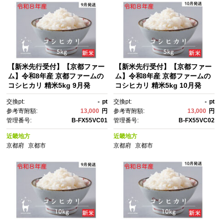
【新米先行受付】【京都ファー
【新米先行受付】【京都ファー
ム】令和8年産 京都ファームの
ム】令和8年産 京都ファームの
コシヒカリ 精米5kg 9月発
コシヒカリ 精米5kg 10月発
送 | 京北 人気 米 ［ 京都 京北
送 | 京北 人気 米 ［ 京都 京北
交換pt:
-
pt
交換pt:
-
pt
産 こしひかり 人気 おすす
産 こしひかり 人気 おすす
参考寄附額:
13,000
円
参考寄附額:
13,000
円
め 米 コメ おこめ お取り寄
め 米 コメ おこめ お取り寄
管理番号:
B-FX55VC01
管理番号:
B-FX55VC02
せ 通販 送料無料 ふるさと納
せ 通販 送料無料 ふるさと納
税 ］
税 ］
近畿地方
近畿地方
京都府
京都市
京都府
京都市