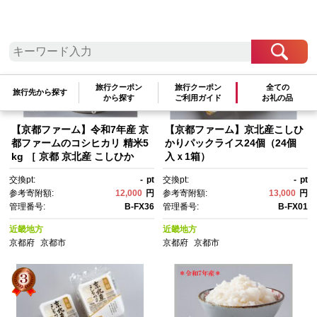
参考寄附額順
|
新着順
|
人気ランキング順
旅行クーポン
旅行クーポン
全ての
旅行先から探す
から探す
ご利用ガイド
お礼の品
【京都ファーム】令和7年産 京
【京都ファーム】京北産こしひ
都ファームのコシヒカリ 精米5
かりパックライス24個（24個
kg ［ 京都 京北産 こしひか
入ｘ1箱）
り 人気 おすすめ 米 コメ おこ
交換pt:
-
pt
交換pt:
-
pt
め お取り寄せ 通販 送料無料 ふ
参考寄附額:
12,000
円
参考寄附額:
13,000
円
るさと納税 ］
管理番号:
B-FX36
管理番号:
B-FX01
近畿地方
近畿地方
京都府
京都市
京都府
京都市