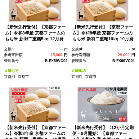
【新米先行受付】【京都ファー
【新米先行受付】【京都ファー
ム】令和8年産 京都ファームの
ム】令和8年産 京都ファームの
もち米 新羽二重糯5kg 12月発
もち米 新羽二重糯10kg 10月発
送 | 京北 人気 米 ［ 京都 京北
送| 京北 人気 米［ 京都 京北
交換pt:
-
pt
交換pt:
-
pt
産 もち米 人気 おすすめ 米 コ
産 もち米 人気 おすすめ 米 コ
参考寄附額:
15,000
円
参考寄附額:
29,000
円
メ おこめ お取り寄せ 通販 送料
メ おこめ お取り寄せ 通販 送料
管理番号:
B-FX59VC02
管理番号:
B-FX60VC01
無料 ふるさと納税 ］
無料 ふるさと納税 ］
近畿地方
近畿地方
京都府
京都市
京都府
京都市
【新米先行受付】【京都ファー
【新米先行受付】〈12か月定期
ム】令和8年産 京都ファームの
便・9月開始〉【京都ファー