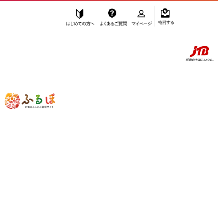
はじめての方へ
よくあるご質問
マイページ
寄附する
ふるぽ JTBのふるさと納税サイト
「ふるさと納税」TOP
お礼の品から探す
京都ファーム
”京都ファーム”の検索結果
さらに検索条件を絞り込む
検索結果一覧
1～20件 / 全42件