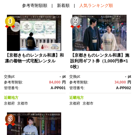
参考寄附額順
|
新着順
|
人気ランキング順
【京都きものレンタル和凛】和
【京都きものレンタル和凛】施
凛の着物一式宅配レンタル
設利用ギフト券（1,000円券×1
0枚）
交換pt:
-
pt
交換pt:
-
pt
参考寄附額:
84,000
円
参考寄附額:
34,000
円
管理番号:
A-PP001
管理番号:
A-PP002
近畿地方
近畿地方
京都府
京都市
京都府
京都市