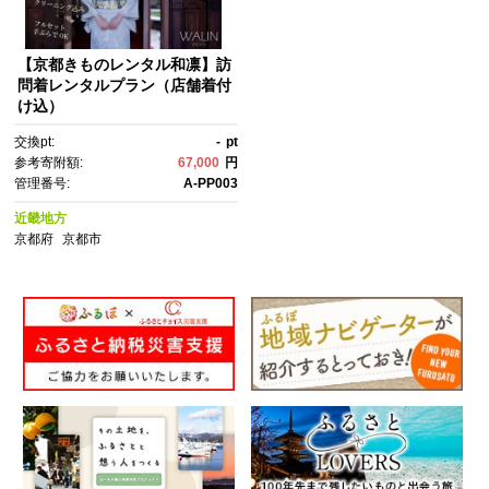
【京都きものレンタル和凛】訪
問着レンタルプラン（店舗着付
け込）
交換pt:
-
pt
参考寄附額:
67,000
円
管理番号:
A-PP003
近畿地方
京都府
京都市