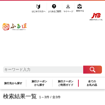
はじめての方へ
よくあるご質問
マイページ
寄附する
ふるぽ JTBのふるさと納税サイト
「ふるさと納税」TOP
お礼の品から探す
和凛
”和凛”の検索結果
さらに検索条件を絞り込む
旅行クーポン
旅行クーポン
全ての
旅行先から探す
から探す
ご利用ガイド
お礼の品
検索結果一覧
1～3件 / 全3件