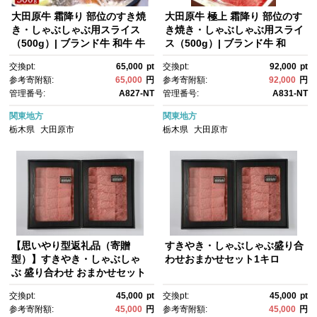
大田原牛 霜降り 部位のすき焼
大田原牛 極上 霜降り 部位のす
き・しゃぶしゃぶ用スライス
き焼き・しゃぶしゃぶ用スライ
（500g）| ブランド牛 和牛 牛
ス（500g）| ブランド牛 和
肉 高級 すき焼き しゃぶしゃぶ
牛 牛肉 高級 すき焼き しゃぶ
交換pt:
65,000
pt
交換pt:
92,000
pt
しゃぶ
参考寄附額:
65,000
円
参考寄附額:
92,000
円
管理番号:
A827-NT
管理番号:
A831-NT
関東地方
関東地方
栃木県
大田原市
栃木県
大田原市
【思いやり型返礼品（寄贈
すきやき・しゃぶしゃぶ盛り合
型）】すきやき・しゃぶしゃ
わせおまかせセット1キロ
ぶ 盛り合わせ おまかせセット
｜フードバンク（子ども食堂）
交換pt:
45,000
pt
交換pt:
45,000
pt
へ返礼品を寄贈
参考寄附額:
45,000
円
参考寄附額:
45,000
円