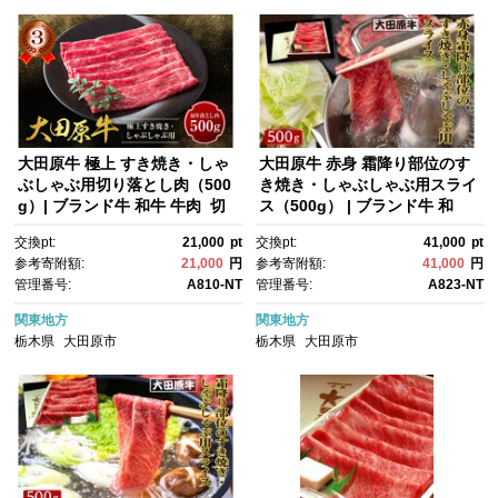
大田原牛 極上 すき焼き・しゃ
大田原牛 赤身 霜降り部位のす
ぶしゃぶ用切り落とし肉（500
き焼き・しゃぶしゃぶ用スライ
g）| ブランド牛 和牛 牛肉 切
ス（500g） | ブランド牛 和
り落とし 高級 すき焼き しゃぶ
牛 牛肉 霜降り 赤身 高級 すき
交換pt:
21,000
pt
交換pt:
41,000
pt
しゃぶ
焼き しゃぶしゃぶ
参考寄附額:
21,000
円
参考寄附額:
41,000
円
管理番号:
A810-NT
管理番号:
A823-NT
関東地方
関東地方
栃木県
大田原市
栃木県
大田原市