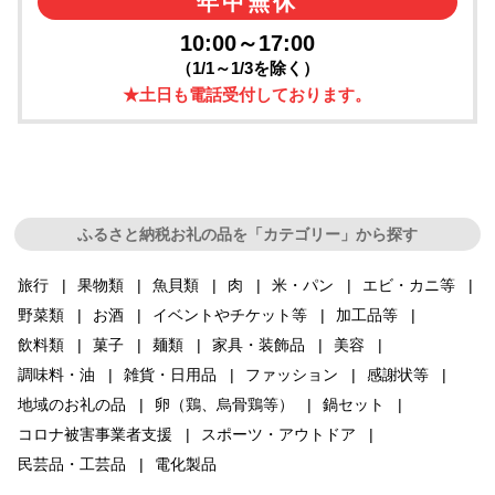
年中無休
10:00～17:00
（1/1～1/3を除く）
★土日も電話受付しております。
ふるさと納税お礼の品を「カテゴリー」から探す
旅行
果物類
魚貝類
肉
米・パン
エビ・カニ等
野菜類
お酒
イベントやチケット等
加工品等
飲料類
菓子
麺類
家具・装飾品
美容
調味料・油
雑貨・日用品
ファッション
感謝状等
地域のお礼の品
卵（鶏、烏骨鶏等）
鍋セット
コロナ被害事業者支援
スポーツ・アウトドア
民芸品・工芸品
電化製品