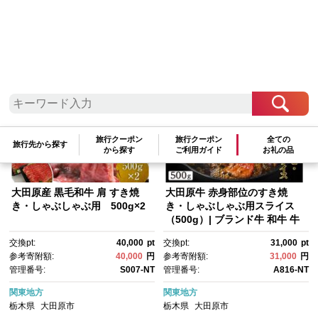
検索結果一覧
1～11件 / 全11件
参考寄附額順
|
新着順
|
人気ランキング順
旅行クーポン
旅行クーポン
全ての
旅行先から探す
から探す
ご利用ガイド
お礼の品
大田原産 黒毛和牛 肩 すき焼
大田原牛 赤身部位のすき焼
き・しゃぶしゃぶ用 500g×2
き・しゃぶしゃぶ用スライス
（500g）| ブランド牛 和牛 牛
肉 赤身 高級 すき焼き しゃぶし
交換pt:
40,000
pt
交換pt:
31,000
pt
ゃぶ
参考寄附額:
40,000
円
参考寄附額:
31,000
円
管理番号:
S007-NT
管理番号:
A816-NT
関東地方
関東地方
栃木県
大田原市
栃木県
大田原市