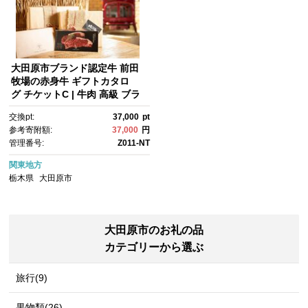
大田原市ブランド認定牛 前田
牧場の赤身牛 ギフトカタロ
グ チケットC | 牛肉 高級 ブラ
ンド牛 贈答 ギフト
交換pt:
37,000
pt
参考寄附額:
37,000
円
管理番号:
Z011-NT
関東地方
栃木県
大田原市
大田原市のお礼の品
カテゴリーから選ぶ
旅行(9)
果物類(26)