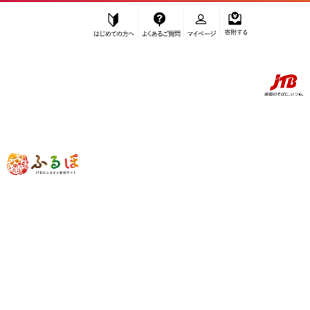
はじめての方へ
よくあるご質問
マイページ
寄附する
ふるぽ JTBのふるさと納税サイト
「ふるさと納税」TOP
大田原市 お礼の品から探す
肉
牛肉
すき焼き
”すき焼き” 栃木県
大田原市
のお礼の品
一覧
さらに検索条件を絞り込む
すき焼き