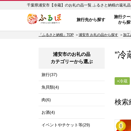
千葉県浦安市【冷蔵】のお礼の品一
ふるぽ JTBのふるさと納税サイ
旅行クー
旅行先から探す
から探
「ふるさと納税」TOP
浦安市 お礼の品から探す
加工
”冷
浦安市のお礼の品
カテゴリーから選ぶ
旅行(37)
冷蔵
魚貝類(4)
肉(6)
検索
お酒(4)
イベントやチケット等(29)