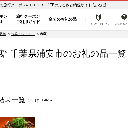
覧 ふるさと納税の返礼品で旅行クーポンをＧＥＴ！ - JTBのふるさと納税サイト [ふるぽ]
ト
ポン
旅行クーポン
全てのお礼の品
はじめ
す
ご利用ガイド
品等
惣菜・レトルト
冷蔵
蔵” 千葉県
浦安市
のお礼の品一覧
結果一覧
1～1件 / 全1件