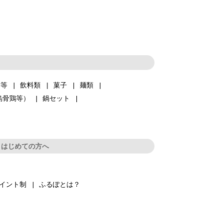
品等
飲料類
菓子
麺類
烏骨鶏等）
鍋セット
はじめての方へ
イント制
ふるぽとは？