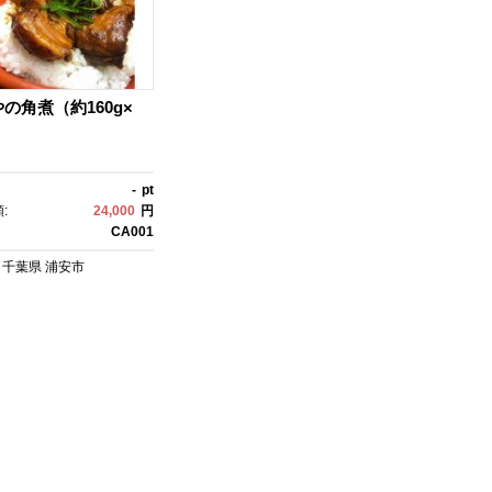
の角煮（約160g×
-
pt
:
24,000
円
CA001
千葉県
浦安市