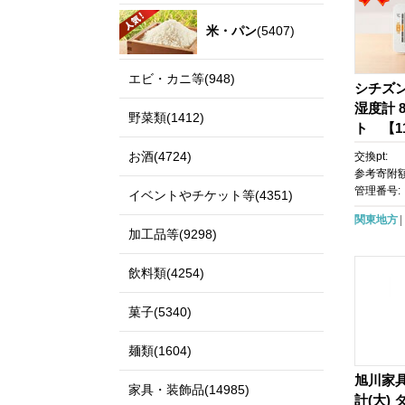
米・パン
(5407)
エビ・カニ等(948)
シチズ
湿度計 8
野菜類(1412)
ト 【11
お酒(4724)
交換pt:
参考寄附額
管理番号:
イベントやチケット等(4351)
関東地方
加工品等(9298)
飲料類(4254)
菓子(5340)
麺類(1604)
旭川家具
家具・装飾品(14985)
計(大)