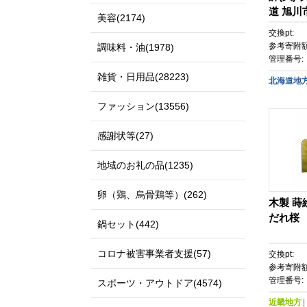
道 旭川
美容(2174)
種 置時
交換pt:
グ ダイ
参考寄附額
調味料・油(1978)
ム 贈り
管理番号:
品 シン
雑貨・日用品(28223)
北海道地
り 北欧
垢 】_05
ファッション(13556)
感謝状等(27)
地域のお礼の品(1235)
卵（鶏、烏骨鶏等）(262)
木製 蒔
だれ桜
鍋セット(442)
コロナ被害事業者支援(57)
交換pt:
参考寄附額
管理番号:
スポーツ・アウトドア(4574)
近畿地方