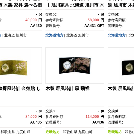
市 木製 家具 選べる樹
【 旭川家具 北海道 旭川市 木
道 旭川市 木
計 壁掛け時計 リビン
製 家具 選べる樹種 置時計 壁
種 置時計 
-
pt
交換pt:
-
pt
交換pt:
ニング ベッドルー
掛け時計 リビング ダイニン
グ ダイニン
:
40,000
円
参考寄附額:
58,000
円
参考寄附額:
物 プレゼント 記念
グ ベッドルーム 贈り物 プレ
ム 贈り物 
AA430
管理番号:
AA431-GFT
管理番号:
プル ナチュラル 手作
ゼント 記念品 シンプル ナチ
品 シンプル
方
北海道
旭川市
北海道地方
北海道
旭川市
北海道地方
北
 おしゃれ 天然木 無
ュラル 手作り 北欧 おしゃ
り 北欧 おし
774
れ 天然木 無垢 】_05771
垢 】_05771
絵屏風時計 金箔貼 し
木製 屏風時計 黒 飛祥
木製 屏風時
-
pt
交換pt:
-
pt
交換pt:
:
84,000
円
参考寄附額:
114,000
円
参考寄附額:
AU435
管理番号:
AU436
管理番号:
和歌山県
九度山町
近畿地方
和歌山県
九度山町
近畿地方
和歌