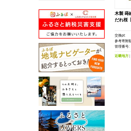
木製 蒔
だれ桜【
交換pt:
参考寄附額
管理番号:
近畿地方