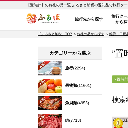
【置時計】のお礼の品一覧 ふるさと納税の返礼
ふるぽ JTBのふるさと納税サイ
旅行クー
旅行先から探す
から探
「ふるさと納税」TOP
お礼の品から探す
雑貨・日用
”置
カテゴリーから選ぶ
旅行
(2294)
置時
果物類
(11601)
検索
魚貝類
(4955)
肉
(7713)