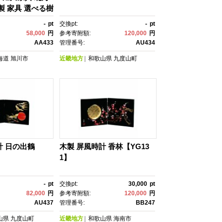
製 家具 選べる樹
壁掛け時計 リビン
-
pt
交換pt:
-
pt
グ ベッドルー
58,000
円
参考寄附額:
120,000
円
プレゼント 記念
AA433
管理番号:
AU434
 ナチュラル 手作
海道
旭川市
近畿地方
和歌山県
九度山町
ゃれ 天然木 無
計 日の出鶴
木製 屏風時計 香林【YG13
1】
-
pt
交換pt:
30,000
pt
82,000
円
参考寄附額:
120,000
円
AU437
管理番号:
BB247
山県
九度山町
近畿地方
和歌山県
海南市