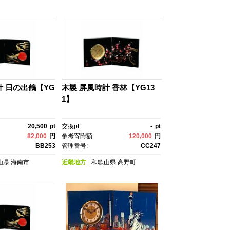
計 日の出鶴【YG
木製 屏風時計 香林【YG13
1】
20,500
pt
交換pt:
-
pt
82,000
円
参考寄附額:
120,000
円
BB253
管理番号:
CC247
山県
海南市
近畿地方
和歌山県
高野町