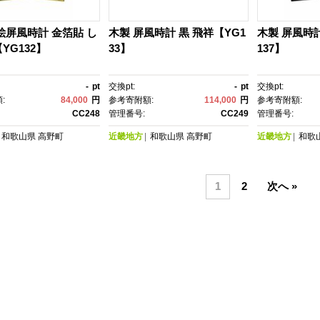
絵屏風時計 金箔貼 し
木製 屏風時計 黒 飛祥【YG1
木製 屏風時
YG132】
33】
137】
-
pt
交換pt:
-
pt
交換pt:
:
84,000
円
参考寄附額:
114,000
円
参考寄附額:
CC248
管理番号:
CC249
管理番号:
和歌山県
高野町
近畿地方
和歌山県
高野町
近畿地方
和歌
1
2
次へ »