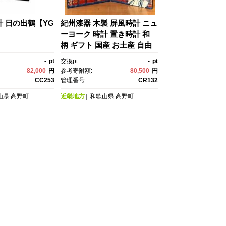
計 日の出鶴【YG
紀州漆器 木製 屏風時計 ニュ
ーヨーク 時計 置き時計 和
柄 ギフト 国産 お土産 自由
の女神 アメリカ NYスタイ
-
pt
交換pt:
-
pt
ル おしゃれ アメリカン クロ
82,000
円
参考寄附額:
80,500
円
ック［YS8］
CC253
管理番号:
CR132
山県
高野町
近畿地方
和歌山県
高野町