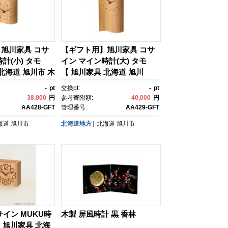
旭川家具 コサ
【ギフト用】旭川家具 コサ
計(小) タモ
イン マイン時計(大) タモ
北海道 旭川市 木
【 旭川家具 北海道 旭川
る樹種 置時計 壁
市 木製 家具 選べる樹種 置
-
pt
交換pt:
-
pt
ビング ダイニン
時計 壁掛け時計 リビング ダ
38,000
円
参考寄附額:
40,000
円
ーム 贈り物 プレ
イニング ベッドルーム 贈り
AA428-GFT
管理番号:
AA429-GFT
品 シンプル ナチ
物 プレゼント 記念品 シンプ
海道
旭川市
北海道地方
北海道
旭川市
り 北欧 おしゃ
ル ナチュラル 手作り 北
 】_05773
欧 おしゃれ 天然木 無垢 】_
05774
サイン MUKU時
木製 屏風時計 黒 香林
【 旭川家具 北海