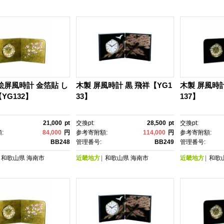
絵屏風時計 金箔貼 し
木製 屏風時計 黒 飛祥【YG1
木製 屏風時
YG132】
33】
137】
21,000
pt
交換pt:
28,500
pt
交換pt:
:
84,000
円
参考寄附額:
114,000
円
参考寄附額:
BB248
管理番号:
BB249
管理番号:
和歌山県
海南市
近畿地方
和歌山県
海南市
近畿地方
和歌