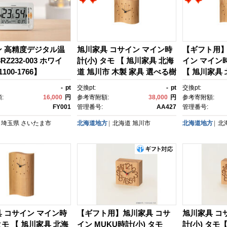
ン 高精度デジタル温
旭川家具 コサイン マイン時
【ギフト用】
RZ232-003 ホワイ
計(小) タモ 【 旭川家具 北海
イン マイン時
100-1766】
道 旭川市 木製 家具 選べる樹
【 旭川家具 
種 置時計 壁掛け時計 リビン
製 家具 選べ
-
pt
交換pt:
-
pt
交換pt:
グ ダイニング ベッドルー
掛け時計 リ
:
16,000
円
参考寄附額:
38,000
円
参考寄附額:
ム 贈り物 プレゼント 記念
グ ベッドル
FY001
管理番号:
AA427
管理番号:
品 シンプル ナチュラル 手作
ゼント 記念
埼玉県
さいたま市
北海道地方
北海道
旭川市
北海道地方
北
り 北欧 おしゃれ 天然木 無
ュラル 手作
垢 】_05773
れ 天然木 無垢
 コサイン マイン時
【ギフト用】旭川家具 コサ
旭川家具 コ
 タモ 【 旭川家具 北海
イン MUKU時計(小) タモ
計(小) タモ