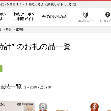
品で旅行クーポンをＧＥＴ！ - JTBのふるさと納税サイト [ふるぽ]
ト
ポン
旅行クーポン
全てのお礼の品
はじめ
す
ご利用ガイド
品
時計
置時計
時計” のお礼の品一覧
計
結果一覧
1～20件 / 全37件