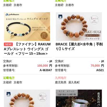
近畿地方
近畿地方
京都府
京都市
京都府
京都市
【ファイテン】RAKUW
BRACE【屋久杉×水牛角｜手削
NEW!
り】Lサイズ
Aブレスレット ウイングス ゴ
ールド ＜フリー 15～19cm＞
｜京都 人気ブランド ネックレ
交換pt:
-
pt
交換pt:
-
pt
ス［ 京都 phiten ボディケ
参考寄附額:
100,000
円
参考寄附額:
70,000
円
ア 人気 おすすめ 健康 選手愛
管理番号:
A-WJ047
管理番号:
AG21
用 フィギュアスケート スポー
ツ 運動 アスリート 羽 カジュア
近畿地方
九州地方
ル お出かけ 日常 天然石 水
京都府
京都市
鹿児島県
屋久島町
晶 オニキス アクアオーラ お取
り寄せ 通販 送料無料 ふるさと
納税 ］