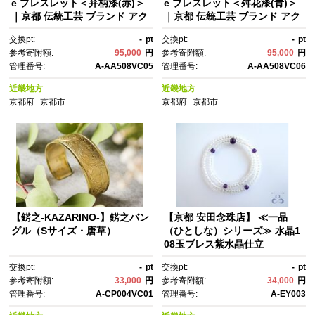
e ブレスレット＜弁柄漆(赤)＞
e ブレスレット＜舛花漆(青)＞
｜京都 伝統工芸 ブランド アク
｜京都 伝統工芸 ブランド アク
セサリー 上品 人気 [ 金糸を贅
セサリー 上品 人気 [ 金糸を贅
交換pt:
-
pt
交換pt:
-
pt
沢に使用したブレスレット 華
沢に使用したブレスレット 華
参考寄附額:
95,000
円
参考寄附額:
95,000
円
やか 高級 おしゃれ おすす
やか 高級 おしゃれ おすす
管理番号:
A-AA508VC05
管理番号:
A-AA508VC06
め 金 銀 宝飾品 ギフト プレゼ
め 金 銀 宝飾品 ギフト プレゼ
ント 贈答 お取り寄せ 通販 送料
ント 贈答 お取り寄せ 通販 送料
近畿地方
近畿地方
無料 ふるさと納税 ]
無料 ふるさと納税 ]
京都府
京都市
京都府
京都市
【錺之-KAZARINO-】錺之バン
【京都 安田念珠店】 ≪一品
グル（Sサイズ・唐草）
（ひとしな）シリーズ≫ 水晶1
08玉ブレス紫水晶仕立
交換pt:
-
pt
交換pt:
-
pt
参考寄附額:
33,000
円
参考寄附額:
34,000
円
管理番号:
A-CP004VC01
管理番号:
A-EY003