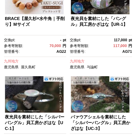
BRACE【屋久杉×水牛角｜手削
夜光貝を素材にした「バング
り】Mサイズ
ル」貝工房かざはな【UR-1】
交換pt:
-
pt
交換pt:
117,000
pt
参考寄附額:
70,000
円
参考寄附額:
117,000
円
管理番号:
AG22
管理番号:
AG71
九州地方
九州地方
鹿児島県
屋久島町
鹿児島県
与論町
夜光貝を素材にした「シルバー
パァウアシェルを素材にした
バングル」貝工房かざはな【U
「シルバーバングル」貝工房か
C-1】
ざはな【UC-3】