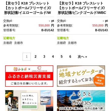
【京セラ】K18 ブレスレット
【京セラ】K18 ブレスレット
【カットボール/フリーサイズ/
【カットボール/フリーサイズ/
形状記憶/イエローゴールド/W
形状記憶/ピンクゴールド/WBC
BCY3773-FU】
Y3774-FU】
交換pt:
-
pt
交換pt:
-
pt
参考寄附額:
550,000
円
参考寄附額:
550,000
円
管理番号:
B-EU142
管理番号:
B-EU143
近畿地方
近畿地方
京都府
京都市
京都府
京都市
1
2
3
4
5
6
次へ »