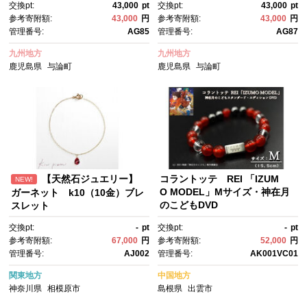
交換pt:
43,000
pt
交換pt:
43,000
pt
参考寄附額:
43,000
円
参考寄附額:
43,000
円
管理番号:
AG85
管理番号:
AG87
九州地方
九州地方
鹿児島県
与論町
鹿児島県
与論町
【天然石ジュエリー】
コラントッテ REI 「IZUM
NEW!
O MODEL」Mサイズ・神在月
ガーネット k10（10金）ブレ
のこどもDVD
スレット
交換pt:
-
pt
交換pt:
-
pt
参考寄附額:
67,000
円
参考寄附額:
52,000
円
管理番号:
AJ002
管理番号:
AK001VC01
関東地方
中国地方
神奈川県
相模原市
島根県
出雲市