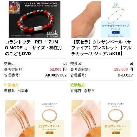
コラントッテ REI 「IZUM
【京セラ】クレサンベール〈サ
O MODEL」Lサイズ・神在月
ファイア〉ブレスレット【マル
のこどもDVD
チカラー/カジュアル/K18】
交換pt:
-
pt
交換pt:
-
pt
参考寄附額:
52,000
円
参考寄附額:
185,000
円
管理番号:
AK001VC02
管理番号:
B-EU117
中国地方
近畿地方
島根県
出雲市
京都府
京都市