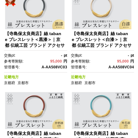
【寺島保太良商店】絲 taban
【寺島保太良商店】絲 taban
e ブレスレット＜黒漆＞｜京
e ブレスレット＜白漆＞｜京
都 伝統工芸 ブランド アクセサ
都 伝統工芸 ブランド アクセサ
リー 上品 人気 [ 金糸を贅沢に
リー 上品 人気 [ 金糸を贅沢に
交換pt:
-
pt
交換pt:
-
pt
使用したブレスレット 華や
使用したブレスレット 華や
参考寄附額:
95,000
円
参考寄附額:
95,000
円
か 高級 おしゃれ おすす
か 高級 おしゃれ おすす
管理番号:
A-AA508VC03
管理番号:
A-AA508VC04
め 金 銀 宝飾品 ギフト プレゼ
め 金 銀 宝飾品 ギフト プレゼ
ント 贈答 お取り寄せ 通販 送料
ント 贈答 お取り寄せ 通販 送料
近畿地方
近畿地方
無料 ふるさと納税 ]
無料 ふるさと納税 ]
京都府
京都市
京都府
京都市
【寺島保太良商店】絲 taban
【寺島保太良商店】絲 taban