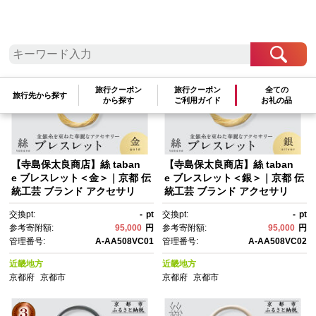
検索結果一覧
1～20件 / 全115件
参考寄附額順
|
新着順
|
人気ランキング順
旅行クーポン
旅行クーポン
全ての
旅行先から探す
から探す
ご利用ガイド
お礼の品
【寺島保太良商店】絲 taban
【寺島保太良商店】絲 taban
e ブレスレット＜金＞｜京都 伝
e ブレスレット＜銀＞｜京都 伝
統工芸 ブランド アクセサリ
統工芸 ブランド アクセサリ
ー 上品 人気 [ 金糸を贅沢に使
ー 上品 人気 [ 金糸を贅沢に使
交換pt:
-
pt
交換pt:
-
pt
用したブレスレット 華やか 高
用したブレスレット 華やか 高
参考寄附額:
95,000
円
参考寄附額:
95,000
円
級 おしゃれ おすすめ 金 銀 宝
級 おしゃれ おすすめ 金 銀 宝
管理番号:
A-AA508VC01
管理番号:
A-AA508VC02
飾品 ギフト プレゼント 贈答 お
飾品 ギフト プレゼント 贈答 お
取り寄せ 通販 送料無料 ふるさ
取り寄せ 通販 送料無料 ふるさ
近畿地方
近畿地方
と納税 ]
と納税 ]
京都府
京都市
京都府
京都市