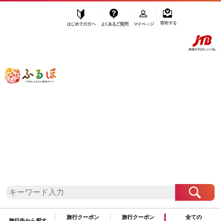
はじめての方へ
よくあるご質問
マイページ
寄附する
ふるぽ JTBのふるさと納税サイト
「ふるさと納税」TOP
富山市 お礼の品から探す
お酒
日本酒
純米吟醸酒
”純米吟醸酒” 富山県
富山市
のお礼の品
一覧
さらに検索条件を絞り込む
純米吟醸酒
旅行クーポン
旅行クーポン
全ての
旅行先から探す