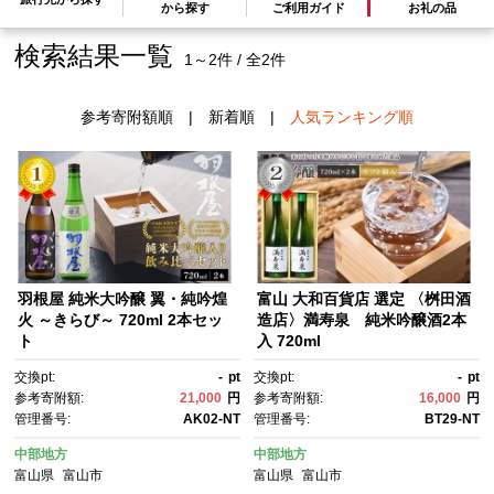
から探す
ご利用ガイド
お礼の品
検索結果一覧
1～2件 / 全2件
参考寄附額順
|
新着順
|
人気ランキング順
羽根屋 純米大吟醸 翼・純吟煌
富山 大和百貨店 選定 〈桝田酒
火 ～きらび～ 720ml 2本セッ
造店〉満寿泉 純米吟醸酒2本
ト
入 720ml
交換pt:
-
pt
交換pt:
-
pt
参考寄附額:
21,000
円
参考寄附額:
16,000
円
管理番号:
AK02-NT
管理番号:
BT29-NT
中部地方
中部地方
富山県
富山市
富山県
富山市