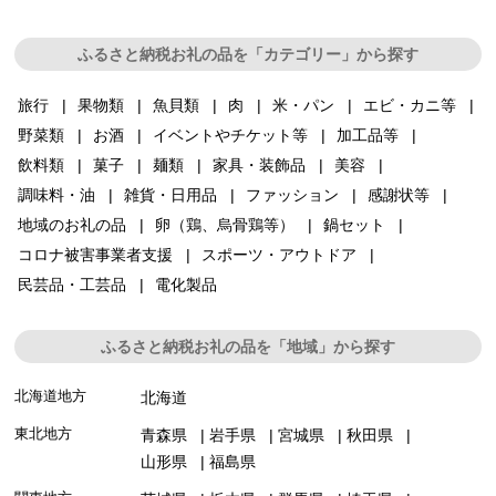
ふるさと納税お礼の品を「カテゴリー」から探す
旅行
果物類
魚貝類
肉
米・パン
エビ・カニ等
野菜類
お酒
イベントやチケット等
加工品等
飲料類
菓子
麺類
家具・装飾品
美容
調味料・油
雑貨・日用品
ファッション
感謝状等
地域のお礼の品
卵（鶏、烏骨鶏等）
鍋セット
コロナ被害事業者支援
スポーツ・アウトドア
民芸品・工芸品
電化製品
ふるさと納税お礼の品を「地域」から探す
北海道地方
北海道
東北地方
青森県
岩手県
宮城県
秋田県
山形県
福島県