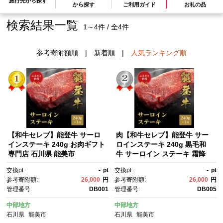
旅行先から探す
から探す
ご利用ガイド
お礼の品
検索結果一覧
1～4件 / 全4件
参考寄附額順
|
新着順
|
人気ランキング順
【和牛セレブ】能登牛 サーロ
肉【和牛セレブ】能登牛 サー
インステーキ 240g お肉ギフト
ロインステーキ 240g 黒毛和
専門店 石川県 能美市
牛 サーロイン ステーキ 霜降
り ギフト 石川県 能美市
交換pt:
-
pt
交換pt:
-
pt
参考寄附額:
26,000
円
参考寄附額:
26,000
円
管理番号:
DB001
管理番号:
DB005
中部地方
中部地方
石川県
能美市
石川県
能美市