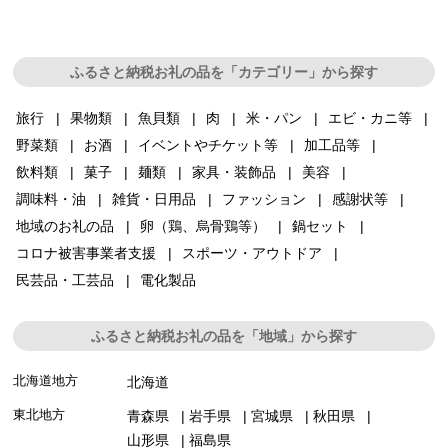
ふるさと納税お礼の品を「カテゴリー」から探す
旅行
果物類
魚貝類
肉
米・パン
エビ・カニ等
野菜類
お酒
イベントやチケット等
加工品等
飲料類
菓子
麺類
家具・装飾品
美容
調味料・油
雑貨・日用品
ファッション
感謝状等
地域のお礼の品
卵（鶏、烏骨鶏等）
鍋セット
コロナ被害事業者支援
スポーツ・アウトドア
民芸品・工芸品
電化製品
ふるさと納税お礼の品を「地域」から探す
北海道地方
北海道
東北地方
青森県
岩手県
宮城県
秋田県
山形県
福島県