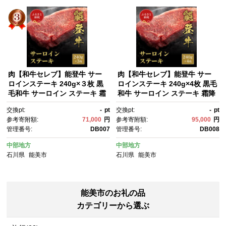
肉【和牛セレブ】能登牛 サー
肉【和牛セレブ】能登牛 サー
ロインステーキ 240g×３枚 黒
ロインステーキ 240g×4枚 黒毛
毛和牛 サーロイン ステーキ 霜
和牛 サーロイン ステーキ 霜降
降り ギフト 石川県 能美市
り ギフト 石川県 能美市
交換pt:
-
pt
交換pt:
-
pt
参考寄附額:
71,000
円
参考寄附額:
95,000
円
管理番号:
DB007
管理番号:
DB008
中部地方
中部地方
石川県
能美市
石川県
能美市
能美市のお礼の品
カテゴリーから選ぶ