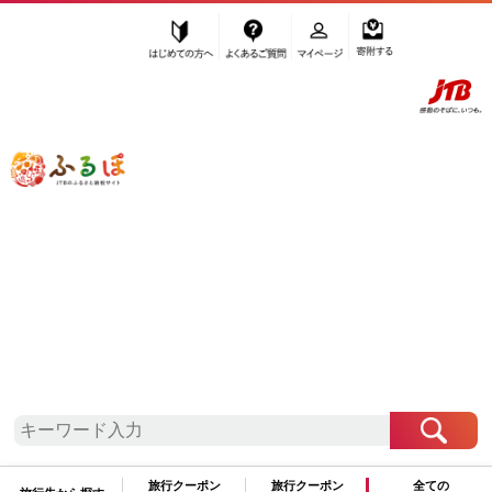
はじめての方へ
よくあるご質問
マイページ
寄附する
ふるぽ JTBのふるさと納税サイト
「ふるさと納税」TOP
能美市 お礼の品から探す
肉
牛肉
ステーキ
”ステーキ” 石川県
能美市
のお礼の品一
覧
さらに検索条件を絞り込む
ステーキ
旅行クーポン
旅行クーポン
全ての