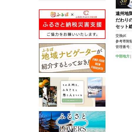
遠州地
だわりの
セット総
鶏 軍鶏
交換pt:
料 もも
参考寄附額
い ヘル
管理番号:
沢 記念
中部地方
用 家庭