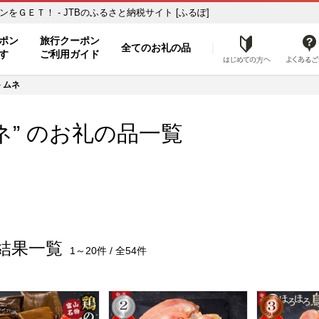
旅行クーポンをＧＥＴ！ - JTBのふるさと納税サイト [ふるぽ]
ト
ポン
旅行クーポン
全てのお礼の品
はじめ
す
ご利用ガイド
ムネ
ネ” のお礼の品一覧
結果一覧
1～20件 / 全54件