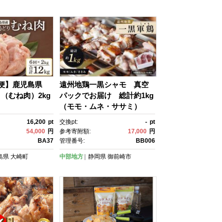
販 お取り寄せ ふ
］
便】鹿児島県
遠州地鶏一黒シャモ 真空
（むね肉）2kg
パックでお届け 総計約1kg
（モモ・ムネ・ササミ）
地鶏 軍鶏 しゃも 冷凍 送料
16,200
pt
交換pt:
-
pt
無料 もも むね 生肉 美味し
54,000
円
参考寄附額:
17,000
円
い ヘルシー お取り寄せ 贅
BA37
管理番号:
BB006
沢 記念日 お中元 お歳暮 自
島県
大崎町
中部地方
静岡県
御前崎市
宅用 家庭用 国産