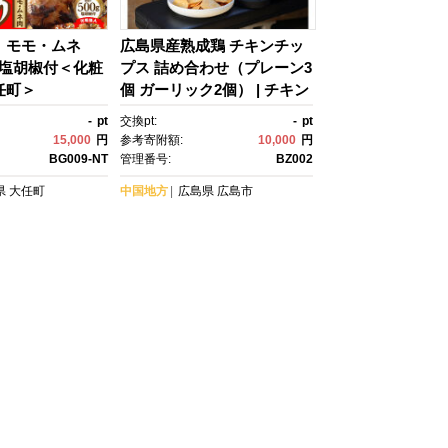
 モモ・ムネ
広島県産熟成鶏 チキンチッ
g 塩胡椒付＜化粧
プス 詰め合わせ（プレーン3
任町＞
個 ガーリック2個） | チキン
チップス 鶏肉スナック 鶏肉
-
pt
交換pt:
-
pt
加工品 おつまみスナック 国
15,000
円
参考寄附額:
10,000
円
産鶏肉 チップス おやつ おつ
BG009-NT
管理番号:
BZ002
まみ 食品 スナック お取り寄
県
大任町
中国地方
広島県
広島市
せ 人気 おすすめ 広島県 広
島市