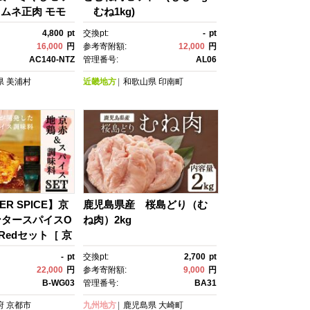
g ムネ正肉 モモ
むね1kg)
手羽先 手羽元 鶏
4,800
pt
交換pt:
-
pt
ンパク質 唐揚
16,000
円
参考寄附額:
12,000
円
テー 煮物 チキン
AC140-NTZ
管理番号:
AL06
県
美浦村
近畿地方
和歌山県
印南町
TER SPICE】京
鹿児島県産 桜島どり（む
ンタースパイスO
ね肉）2kg
dRedセット［ 京
ン スパイス 人
-
pt
交換pt:
2,700
pt
 グルメ バーベキ
22,000
円
参考寄附額:
9,000
円
プ飯 キャンプ キ
B-WG03
管理番号:
BA31
アウトドア 無添
府
京都市
九州地方
鹿児島県
大崎町