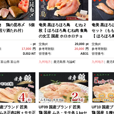
物 鶏の昆布〆 5個
奄美 黒ほろほろ鳥 むね 2
奄美 黒ほろ
梅煎り酒たれ付）
枚【 ほろほろ鳥 むね肉 食鳥
セット（もも
の女王 国産 ホロホロチョ
【 ほろほろ鳥
ウ 鶏肉 とりにく 鳥 鶏 鹿児
さみ肉 食鳥
-
pt
交換pt:
20,000
pt
交換pt:
島県 与論島 ヨロン ご当地 グ
ホロチョウ 
:
17,000
円
参考寄附額:
20,000
円
参考寄附額:
ルメ 】
く 鳥 鶏 鹿
DJ02-NT
管理番号:
AB31
管理番号:
ロン ご当地 
富山県
富山市
九州地方
鹿児島県
与論町
九州地方
鹿児
 国産ブランド 匠美
UF09 国産ブランド 匠美
UF10 国産
 ムネ正肉2枚＋モモ正
鶏 国産 ムネ・モモ各１kgセ
鶏 国産 ５