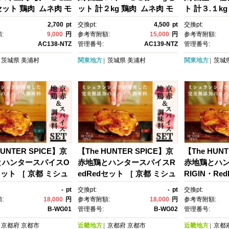
ット 鶏肉 ムネ肉 モ
ット 計２kg 鶏肉 ムネ肉 モ
ト 計３.１k
凍 真空 唐揚げ チキ
モ肉 冷凍 真空 タンパク質 唐
正肉 ささみ 
2,700
pt
交換pt:
4,500
pt
交換pt:
 煮物 チキン南蛮 タ
揚げ チキンソテー 煮物 チキ
肉 冷凍 タ
:
9,000
円
参考寄附額:
15,000
円
参考寄附額:
質
ン南蛮
げ チキンソ
AC138-NTZ
管理番号:
AC139-NTZ
管理番号:
南蛮
茨城県
美浦村
関東地方
茨城県
美浦村
関東地方
茨城
HUNTER SPICE】京
【The HUNTER SPICE】京
【The HUN
とハンタースパイスO
赤地鶏とハンタースパイスR
赤地鶏とハ
セット ［ 京都 ミシュ
edRedセット ［ 京都 ミシュ
RIGIN・Re
パイス 人気 おすす
ラン スパイス 人気 おすす
都 ミシュラ
-
pt
交換pt:
-
pt
交換pt:
メ バーベキュー キャ
め グルメ バーベキュー キャ
気 おすすめ
:
18,000
円
参考寄附額:
18,000
円
参考寄附額:
キャンプ キャンプ用
ンプ飯 キャンプ キャンプ用
ュー キャン
B-WG01
管理番号:
B-WG02
管理番号:
トドア 無添加 調味
品 アウトドア 無添加 調味
ャンプ用品 
京都府
京都市
近畿地方
京都府
京都市
近畿地方
京都