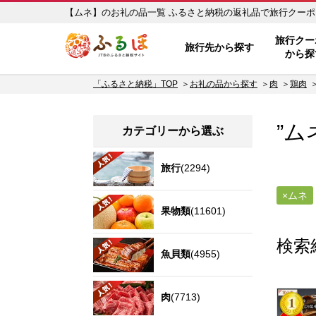
【ムネ】のお礼の品一覧 ふるさと納税の返礼品で
ふるぽ JTBのふるさと納税サイ
旅行クー
旅行先から探す
から探
「ふるさと納税」TOP
お礼の品から探す
肉
鶏肉
”ム
カテゴリーから選ぶ
旅行
(2294)
ムネ
果物類
(11601)
検索
魚貝類
(4955)
肉
(7713)