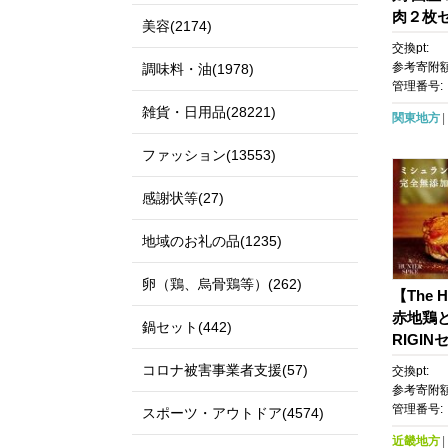
肉２枚セ
美容(2174)
モ肉 冷
交換pt:
ンソテー
参考寄附額
調味料・油(1978)
ンパク
管理番号:
雑貨・日用品(28221)
関東地方
ファッション(13553)
感謝状等(27)
地域のお礼の品(1235)
卵（鶏、烏骨鶏等）(262)
【The 
赤地鶏
鍋セット(442)
RIGIN
ラン ス
コロナ被害事業者支援(57)
交換pt:
め グル
参考寄附額
ンプ飯 
管理番号:
スポーツ・アウトドア(4574)
品 アウ
近畿地方