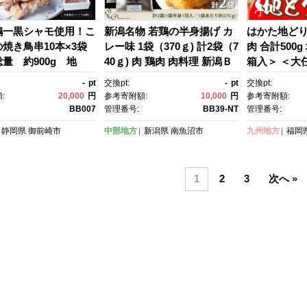
鶏一黒シャモ使用！こ
新潟名物 若鶏の半身揚げ カ
はかた地どり
焼き鳥串10本×3袋
レー味 1袋（370ｇ) 計2袋（7
肉 合計500
量 約900g 地
40ｇ) 肉 鶏肉 肉料理 新潟Ｂ
箱入＞ ＜大
 しゃも 冷凍 送料無
級グルメ 半身揚げ 揚げ物
-
pt
交換pt:
-
pt
交換pt:
 むね 生肉 美味し
:
20,000
円
参考寄附額:
10,000
円
参考寄附額:
シー お取り寄せ 贅
BB007
管理番号:
BB39-NT
管理番号:
日 お中元 お歳暮 自宅
静岡県
御前崎市
中部地方
新潟県
南魚沼市
九州地方
福岡
用 国産
1
2
3
次へ »