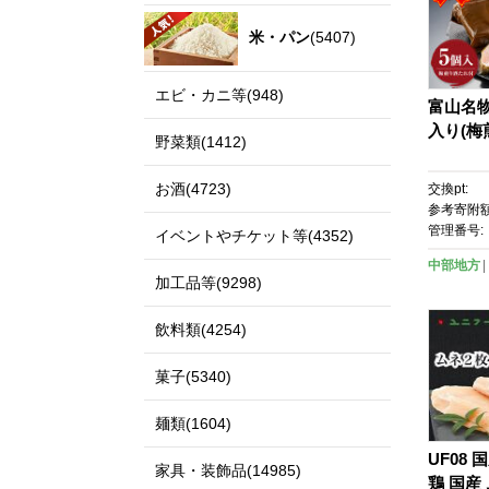
米・パン
(5407)
エビ・カニ等(948)
富山名
入り(
野菜類(1412)
お酒(4723)
交換pt:
参考寄附額
管理番号:
イベントやチケット等(4352)
中部地方
加工品等(9298)
飲料類(4254)
菓子(5340)
麺類(1604)
UF08
家具・装飾品(14985)
鶏 国産