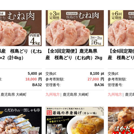
 お取り寄せ ふるさと
料 通販 お取り寄せ ふるさと
加 調味料 通
納税 ］
るさと納税 
県産 桜島どり（むね
【全3回定期便】鹿児島県
【全6回定期
×2（計4kg）
産 桜島どり（むね肉）2kg
産 桜島どり
5,400
pt
交換pt:
8,100
pt
交換pt:
:
18,000
円
参考寄附額:
27,000
円
参考寄附額:
BA32
管理番号:
BA36
管理番号:
鹿児島県
大崎町
九州地方
鹿児島県
大崎町
九州地方
鹿児