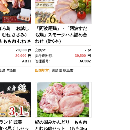
ほろ鳥 お試し
「阿波尾鶏」・「阿波すだ
 むね ささみ）
ち鶏」スモークハム詰め合
 もも肉 むね さ
わせ（計6本）
の女王 国産 ホロ
20,000
pt
交換pt:
-
pt
鶏肉 とりに
20,000
円
参考寄附額:
39,500
円
児島県 与論島 ヨ
AB33
管理番号:
AC002
グルメ 】
島県
与論町
四国地方
徳島県
徳島市
ブランド 匠美
紀の国みかんどり もも肉
種食べ尽くしセッ
とむね肉セット (もも1kg