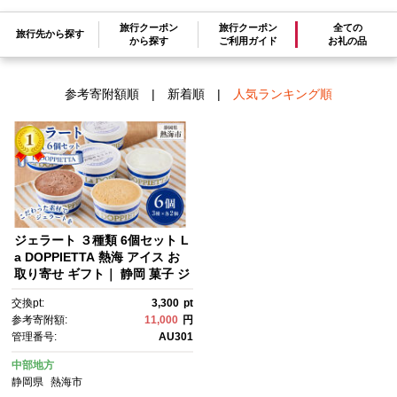
旅行クーポン
旅行クーポン
全ての
旅行先から探す
検索結果一覧
から探す
ご利用ガイド
お礼の品
1～1件 / 全1件
参考寄附額順
|
新着順
|
人気ランキング順
ジェラート ３種類 6個セット L
a DOPPIETTA 熱海 アイス お
取り寄せ ギフト｜ 静岡 菓子 ジ
ェラート アイス デザート お菓
交換pt:
3,300
pt
子 おかし 食品 ギフト 熱海 お
参考寄附額:
11,000
円
取り寄せ スイーツ アイス 冷
管理番号:
AU301
菓 冷たい おしゃれ 甘い 高級
中部地方
静岡県
熱海市