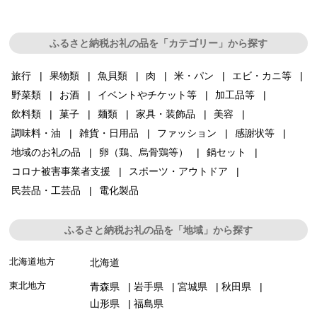
ふるさと納税お礼の品を「カテゴリー」から探す
旅行
果物類
魚貝類
肉
米・パン
エビ・カニ等
野菜類
お酒
イベントやチケット等
加工品等
飲料類
菓子
麺類
家具・装飾品
美容
調味料・油
雑貨・日用品
ファッション
感謝状等
地域のお礼の品
卵（鶏、烏骨鶏等）
鍋セット
コロナ被害事業者支援
スポーツ・アウトドア
民芸品・工芸品
電化製品
ふるさと納税お礼の品を「地域」から探す
北海道地方
北海道
東北地方
青森県
岩手県
宮城県
秋田県
山形県
福島県