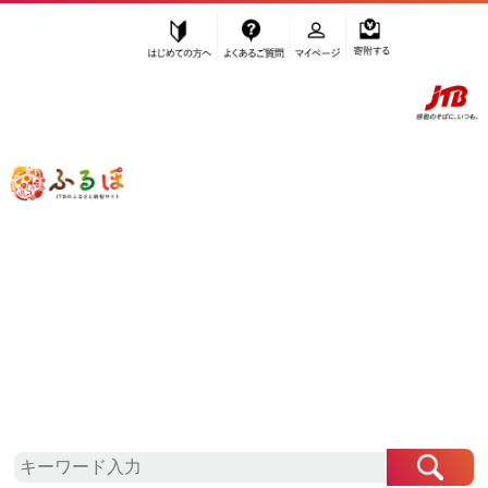
はじめての方へ
よくあるご質問
マイページ
寄附する
ふるぽ JTBのふるさと納税サイト
「ふるさと納税」TOP
熱海市 お礼の品から探す
菓子
アイス・ヨーグルト
ジェラート
”ジェラート” 静岡県
熱海市
のお礼の品
一覧
さらに検索条件を絞り込む
ジェラート