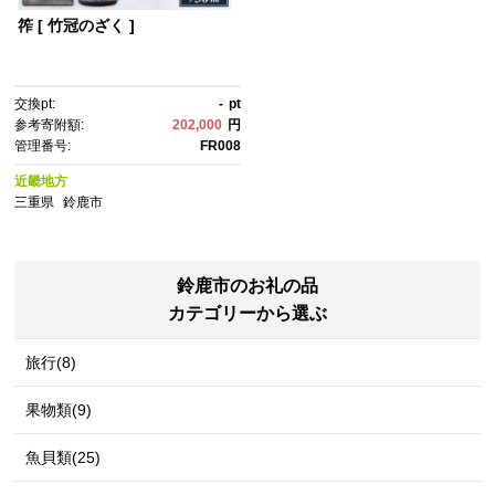
筰 [ 竹冠のざく ]
交換pt:
-
pt
参考寄附額:
202,000
円
管理番号:
FR008
近畿地方
三重県
鈴鹿市
鈴鹿市のお礼の品
カテゴリーから選ぶ
旅行(8)
果物類(9)
魚貝類(25)