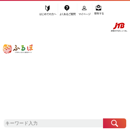
はじめての方へ
よくあるご質問
マイページ
寄附する
ふるぽ JTBのふるさと納税サイト
「ふるさと納税」TOP
鈴鹿市 お礼の品から探す
お酒
日本酒
純米大吟醸酒
”純米大吟醸酒” 三重県
鈴鹿市
のお礼の
品一覧
さらに検索条件を絞り込む
純米大吟醸酒