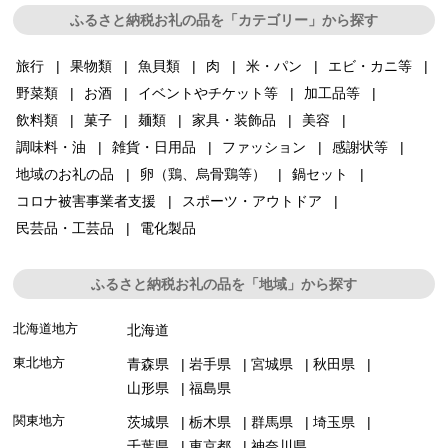
ふるさと納税お礼の品を「カテゴリー」から探す
旅行
果物類
魚貝類
肉
米・パン
エビ・カニ等
野菜類
お酒
イベントやチケット等
加工品等
飲料類
菓子
麺類
家具・装飾品
美容
調味料・油
雑貨・日用品
ファッション
感謝状等
地域のお礼の品
卵（鶏、烏骨鶏等）
鍋セット
コロナ被害事業者支援
スポーツ・アウトドア
民芸品・工芸品
電化製品
ふるさと納税お礼の品を「地域」から探す
北海道地方
北海道
東北地方
青森県
岩手県
宮城県
秋田県
山形県
福島県
関東地方
茨城県
栃木県
群馬県
埼玉県
千葉県
東京都
神奈川県