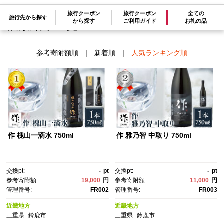
旅行クーポン
旅行クーポン
全ての
旅行先から探す
から探す
ご利用ガイド
お礼の品
検索結果一覧
1～5件 / 全5件
参考寄附額順
|
新着順
|
人気ランキング順
作 槐山一滴水 750ml
作 雅乃智 中取り 750ml
交換pt:
-
pt
交換pt:
-
pt
参考寄附額:
19,000
円
参考寄附額:
11,000
円
管理番号:
FR002
管理番号:
FR003
近畿地方
近畿地方
三重県
鈴鹿市
三重県
鈴鹿市