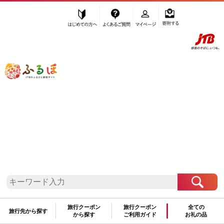
はじめての方へ
よくあるご質問
マイページ
寄附する
ふるぽ JTBのふるさと納税サイト
「ふるさと納税」TOP
西宮市 お礼の品から探す
肉
牛肉
焼肉・バーベキュー
”焼肉・バーベキュー” 兵庫県
西宮市
の
お礼の品一覧
さらに検索条件を絞り込む
旅行クーポン
旅行クーポン
全ての
旅行先から探す
焼肉・バーベキュー
から探す
ご利用ガイド
お礼の品