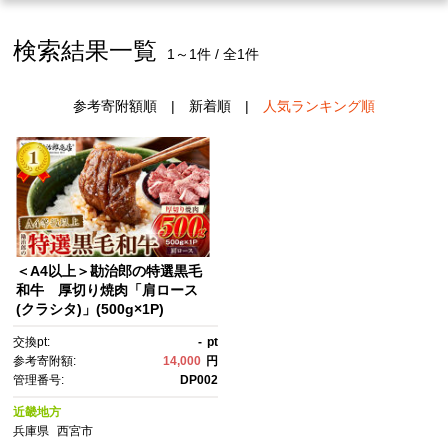
検索結果一覧
1～1件 / 全1件
参考寄附額順
|
新着順
|
人気ランキング順
＜A4以上＞勘治郎の特選黒毛
和牛 厚切り焼肉「肩ロース
(クラシタ)」(500g×1P)
交換pt:
-
pt
参考寄附額:
14,000
円
管理番号:
DP002
近畿地方
兵庫県
西宮市