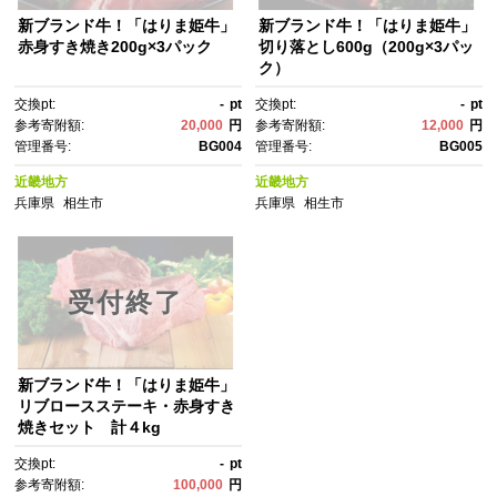
新ブランド牛！「はりま姫牛」
新ブランド牛！「はりま姫牛」
赤身すき焼き200g×3パック
切り落とし600g（200g×3パッ
ク）
交換pt:
-
pt
交換pt:
-
pt
参考寄附額:
20,000
円
参考寄附額:
12,000
円
管理番号:
BG004
管理番号:
BG005
近畿地方
近畿地方
兵庫県
相生市
兵庫県
相生市
受付終了
新ブランド牛！「はりま姫牛」
リブロースステーキ・赤身すき
焼きセット 計４kg
交換pt:
-
pt
参考寄附額:
100,000
円