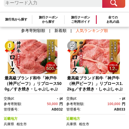
検索結果一覧
1～7件 / 全7件
旅行クーポン
旅行クーポン
全ての
旅行先から探す
から探す
ご利用ガイド
お礼の品
参考寄附額順
|
新着順
|
人気ランキング順
最高級ブランド和牛「神戸牛
最高級ブランド和牛「神戸牛
（神戸ビーフ）」リブロース50
（神戸ビーフ）」リブロース1.
0g／すき焼き・しゃぶしゃぶ
2kg／すき焼き・しゃぶしゃぶ
用
用
交換pt:
-
pt
交換pt:
-
pt
参考寄附額:
50,000
円
参考寄附額:
100,000
円
管理番号:
AB032
管理番号:
AB033
近畿地方
近畿地方
兵庫県
相生市
兵庫県
相生市