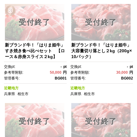
受付終了
受付終了
新ブランド牛！「はりま姫牛」
新ブランド牛！「はりま姫牛」
すき焼き食べ比べセット 【ロ
大容量切り落とし２kg（200g×
ース＆赤身スライス２kg】
10パック）
交換pt:
-
pt
交換pt:
-
pt
参考寄附額:
50,000
円
参考寄附額:
30,000
円
管理番号:
BG001
管理番号:
BG002
近畿地方
近畿地方
兵庫県
相生市
兵庫県
相生市
受付終了
受付終了