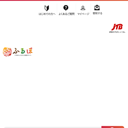
はじめての方へ
よくあるご質問
マイページ
寄附する
ふるぽ JTBのふるさと納税サイト
「ふるさと納税」TOP
相生市 お礼の品から探す
肉
牛肉
すき焼き
”すき焼き” 兵庫県
相生市
のお礼の品一
覧
さらに検索条件を絞り込む
すき焼き