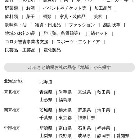
野菜類
お酒
イベントやチケット等
加工品等
飲料類
菓子
麺類
家具・装飾品
美容
調味料・油
雑貨・日用品
ファッション
感謝状等
地域のお礼の品
卵（鶏、烏骨鶏等）
鍋セット
コロナ被害事業者支援
スポーツ・アウトドア
民芸品・工芸品
電化製品
ふるさと納税お礼の品を「地域」から探す
北海道地方
北海道
東北地方
青森県
岩手県
宮城県
秋田県
山形県
福島県
関東地方
茨城県
栃木県
群馬県
埼玉県
千葉県
東京都
神奈川県
中部地方
新潟県
富山県
石川県
福井県
山梨県
長野県
岐阜県
静岡県
愛知県