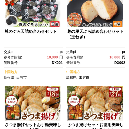
尊のぐろ天詰め合わせセット
尊の厚天ぷら詰め合わせセット
（玉ねぎ）
交換pt:
-
pt
交換pt:
-
pt
参考寄附額:
10,000
円
参考寄附額:
10,000
円
管理番号:
DX001
管理番号:
DX002
中国地方
中国地方
島根県
出雲市
島根県
出雲市
さつま揚げセットお手軽美味し
さつま揚げセットお徳用美味し