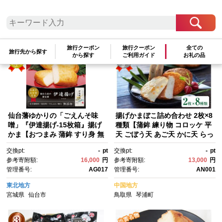
検索結果一覧
1～17件 / 全17件
参考寄附額順
|
新着順
|
人気ランキング順
旅行クーポン
旅行クーポン
全ての
旅行先から探す
から探す
ご利用ガイド
お礼の品
仙台藩ゆかりの「ごえんそ味
揚げかまぼこ詰め合わせ 2枚×8
噌」『伊達揚げ-15枚箱』揚げ
種類【蒲鉾 練り物 コロッケ 平
かま【おつまみ 蒲鉾 すり身 無
天 ごぼう天 あご天 かに天 らっ
添加 高たんぱく 練り物 魚介
きょう天 じゃこ天 チーズ天 お
交換pt:
-
pt
交換pt:
-
pt
類 ひな祭り こどもの日 母の
かず おつまみ 晩酌セット 人
参考寄附額:
16,000
円
参考寄附額:
13,000
円
日 父の日 お中元 敬老の日 お歳
気 おすすめ 鳥取県 琴浦町 送料
管理番号:
AG017
管理番号:
AN001
暮 七五三 お正月 贈答 】
無料】
東北地方
中国地方
宮城県
仙台市
鳥取県
琴浦町