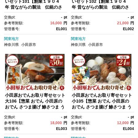
いセット101【創業１９０４
いセット102【創業１９０４
年 昔ながらの製法 伝統のさ
年 昔ながらの製法 伝統のさ
つま揚げ 手造りさつま揚げ 職
つま揚げ 手造りさつま揚げ 職
交換pt:
-
pt
交換pt:
-
pt
人のこだわり 伝統製法 上質な
人のこだわり 伝統製法 上質な
参考寄附額:
16,000
円
参考寄附額:
21,000
円
すり身 小田原の特産品 小田原
すり身 小田原の特産品 小田原
管理番号:
EL001
管理番号:
EL002
名物 おいしいさつま揚げ 神奈
名物 おいしいさつま揚げ 神奈
川県 小田原市 】
川県 小田原市 】
関東地方
関東地方
神奈川県
小田原市
神奈川県
小田原市
小田原おでんお取り寄せセット
小田原おでんお取り寄せセット
大106【惣菜 おでん 小田原の
小105【惣菜 おでん 小田原の
おでん さつま揚げ 鯵さつま う
おでん さつま揚げ 鯵さつま う
ずら包み タコネギボール しん
ずら包み タコネギボール しん
交換pt:
-
pt
交換pt:
-
pt
じょ いわしの黒はんぺん ごぼ
じょ いわしの黒はんぺん ごぼ
参考寄附額:
18,000
円
参考寄附額:
12,000
円
う巻き いわし昆布ボール おで
う巻き いわし昆布ボール おで
管理番号:
EL003
管理番号:
EL004
んつゆ 梅みそ 神奈川県 小田原
んつゆ 梅みそ 神奈川県 小田原
市 】
市 】