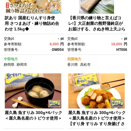
訳あり 国産むりんすり身使
【香川県の練り物と言えばコ
用 さつまあげ・練り物詰め合
レ!】大正創業の熊野蒲鉾店が
わせ 1.5kg◆
お届けする、さぬき特上天ぷら
15本セット!
交換pt:
-
pt
交換pt:
-
pt
参考寄附額:
8,000
円
参考寄附額:
18,000
円
管理番号:
GW004
管理番号:
HT006
中部地方
四国地方
静岡県
静岡市
香川県
高松市
屋久島 魚すりみ 300g×4パック
屋久島 魚すりみ 300g×6パック
＜屋久島名産のトビウオ使用＞
＜屋久島名産のトビウオ使用＞
【すり身 すりみ すり身揚げ さ
つま揚げ 魚 さかな 海産物 魚