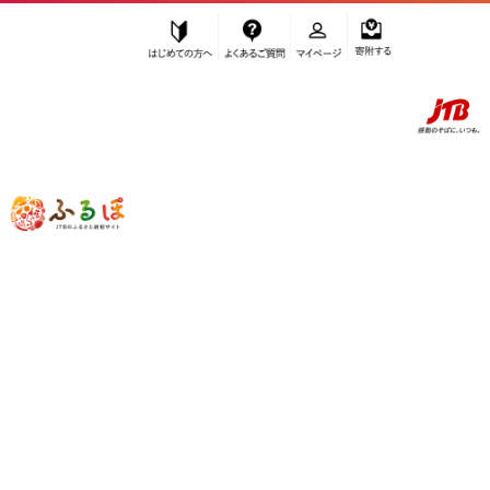
はじめての方へ
よくあるご質問
マイページ
寄附する
ふるぽ JTBのふるさと納税サイト
「ふるさと納税」TOP
お礼の品から探す
魚貝類
かまぼこ・練り製品
さつまあげ
”さつまあげ” のお礼の品一覧
さらに検索条件を絞り込む
さつまあげ