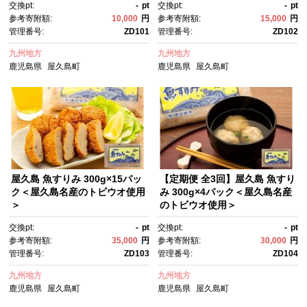
交換pt:
-
pt
交換pt:
-
pt
介 魚介類 トビウオ とびうお と
参考寄附額:
10,000
円
参考寄附額:
15,000
円
び魚 飛魚 人気 おすすめ お取り
管理番号:
ZD101
管理番号:
ZD102
寄せ 鹿児島県 屋久島町 ZD10
2】
九州地方
九州地方
鹿児島県
屋久島町
鹿児島県
屋久島町
屋久島 魚すりみ 300g×15パッ
【定期便 全3回】屋久島 魚すり
ク＜屋久島名産のトビウオ使用
み 300g×4パック＜屋久島名産
＞
のトビウオ使用＞
交換pt:
-
pt
交換pt:
-
pt
参考寄附額:
35,000
円
参考寄附額:
30,000
円
管理番号:
ZD103
管理番号:
ZD104
九州地方
九州地方
鹿児島県
屋久島町
鹿児島県
屋久島町