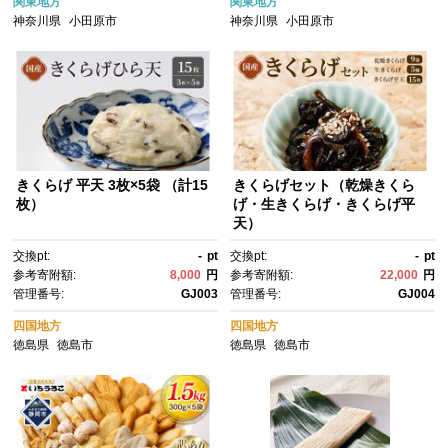
関東地方
関東地方
神奈川県
小田原市
神奈川県
小田原市
きくらげ 平天 3枚×5袋 （計15
きくらげセット（乾燥きくら
枚）
げ・生きくらげ・きくらげ平
天）
交換pt:
-
pt
交換pt:
-
pt
参考寄附額:
8,000
円
参考寄附額:
22,000
円
管理番号:
GJ003
管理番号:
GJ004
四国地方
四国地方
徳島県
徳島市
徳島県
徳島市