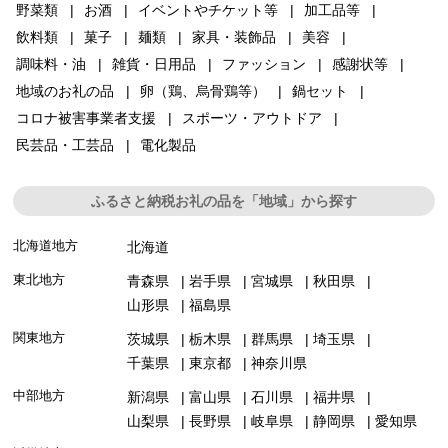
野菜類
お酒
イベントやチケット等
加工品等
飲料類
菓子
麺類
家具・装飾品
美容
調味料・油
雑貨・日用品
ファッション
感謝状等
地域のお礼の品
卵（鶏、烏骨鶏等）
鍋セット
コロナ被害事業者支援
スポーツ・アウトドア
民芸品・工芸品
電化製品
ふるさと納税お礼の品を「地域」から探す
北海道地方
北海道
東北地方
青森県
岩手県
宮城県
秋田県
山形県
福島県
関東地方
茨城県
栃木県
群馬県
埼玉県
千葉県
東京都
神奈川県
中部地方
新潟県
富山県
石川県
福井県
山梨県
長野県
岐阜県
静岡県
愛知県