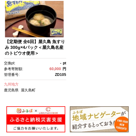
【定期便 全6回】屋久島 魚すり
み 300g×4パック＜屋久島名産
のトビウオ使用＞
交換pt:
-
pt
参考寄附額:
60,000
円
管理番号:
ZD105
九州地方
鹿児島県
屋久島町