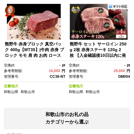
熊野牛 赤身ブロック 真空パッ
熊野牛 セット サーロイン 250
ク 400g【MT35】|牛肉 赤身 ブ
g 2枚 赤身ステーキ 120g 2
ロック モモ 肩 肉 お肉 ロース
枚 【入金確認後10日以内に発
トビーフ 煮込み 焼肉 焼き肉 や
送】
交換pt:
-
pt
交換pt:
-
pt
きにく BBQ 和牛 牛肉 赤身 ブ
参考寄附額:
16,000
円
参考寄附額:
29,000
円
ロック 人気 おすすめ 牛肉 ギフ
管理番号:
CC38-NT
管理番号:
GM004
ト お取り寄せ 熊野牛 黒毛和
牛 牛肉 和歌山【牛肉 赤身 ステ
近畿地方
近畿地方
ーキ 焼肉 牛肉 赤身 ステー
和歌山県
和歌山市
和歌山県
和歌山市
キ 焼肉 牛肉 赤身 ステーキ 焼
肉 牛肉 赤身 ステーキ 焼肉】
和歌山市のお礼の品
カテゴリーから選ぶ