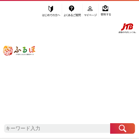
はじめての方へ
よくあるご質問
マイページ
寄附する
ふるぽ JTBのふるさと納税サイト
「ふるさと納税」TOP
和歌山市 お礼の品から探す
肉
牛肉
セット
”セット” 和歌山県
和歌山市
のお礼の品
一覧
さらに検索条件を絞り込む
セット