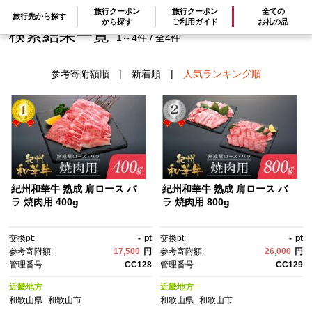
旅行クーポン
旅行クーポン
全ての
旅行先から探す
から探す
ご利用ガイド
お礼の品
検索結果一覧
1～4件 / 全4件
参考寄附額順
|
新着順
|
人気ランキング順
紀州和華牛 熟成 肩ロース バ
紀州和華牛 熟成 肩ロース バ
ラ 焼肉用 400g
ラ 焼肉用 800g
交換pt:
-
pt
交換pt:
-
pt
参考寄附額:
17,500
円
参考寄附額:
26,000
円
管理番号:
CC128
管理番号:
CC129
近畿地方
近畿地方
和歌山県
和歌山市
和歌山県
和歌山市