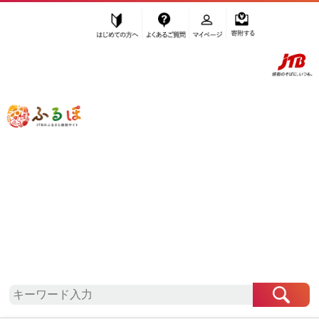
はじめての方へ
よくあるご質問
マイページ
寄附する
ふるぽ JTBのふるさと納税サイト
「ふるさと納税」TOP
和歌山市 お礼の品から探す
菓子
ケーキ・カステラ
その他ケーキ
”その他ケーキ” 和歌山県
和歌山市
のお
礼の品一覧
さらに検索条件を絞り込む
その他ケーキ