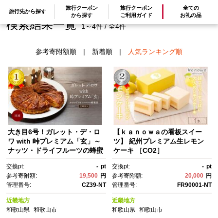
旅行クーポン
旅行クーポン
全ての
旅行先から探す
から探す
ご利用ガイド
お礼の品
検索結果一覧
1～4件 / 全4件
参考寄附額順
|
新着順
|
人気ランキング順
大き目6号！ガレット・デ・ロ
【ｋａｎｏｗａの看板スイー
ワ with 峠プレミアム「玄」～
ツ】 紀州プレミアム生レモン
ナッツ・ドライフルーツの蜂蜜
ケーキ ［CO2］
漬 【SW93】
交換pt:
-
pt
交換pt:
-
pt
参考寄附額:
19,500
円
参考寄附額:
20,000
円
管理番号:
CZ39-NT
管理番号:
FR90001-NT
近畿地方
近畿地方
和歌山県
和歌山市
和歌山県
和歌山市