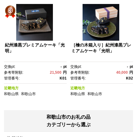
紀州漆黒プレミアムケーキ「光
［檜の木箱入り］紀州漆黒プレ
明」
ミアムケーキ「光明」
交換pt:
-
pt
交換pt:
-
pt
参考寄附額:
21,500
円
参考寄附額:
40,000
円
管理番号:
K01
管理番号:
K02
近畿地方
近畿地方
和歌山県
和歌山市
和歌山県
和歌山市
和歌山市のお礼の品
カテゴリーから選ぶ