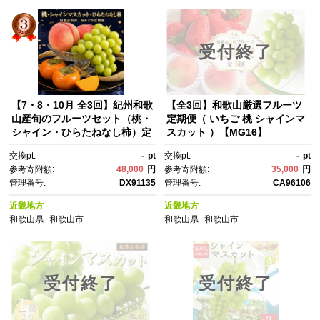
受付終了
【7・8・10月 全3回】紀州和歌
【全3回】和歌山厳選フルーツ
山産旬のフルーツセット（桃・
定期便（ いちご 桃 シャインマ
シャイン・ひらたねなし柿）定
スカット ）【MG16】
期便 【魚鶴】【UT66】
交換pt:
-
pt
交換pt:
-
pt
参考寄附額:
48,000
円
参考寄附額:
35,000
円
管理番号:
DX91135
管理番号:
CA96106
近畿地方
近畿地方
和歌山県
和歌山市
和歌山県
和歌山市
受付終了
受付終了