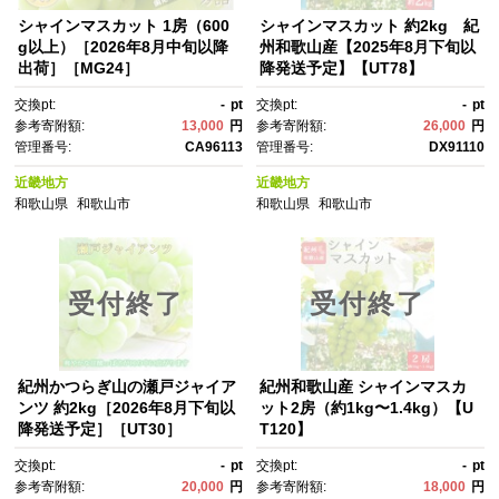
シャインマスカット 1房（600
シャインマスカット 約2kg 紀
g以上）［2026年8月中旬以降
州和歌山産【2025年8月下旬以
出荷］［MG24］
降発送予定】【UT78】
交換pt:
-
pt
交換pt:
-
pt
参考寄附額:
13,000
円
参考寄附額:
26,000
円
管理番号:
CA96113
管理番号:
DX91110
近畿地方
近畿地方
和歌山県
和歌山市
和歌山県
和歌山市
受付終了
受付終了
紀州かつらぎ山の瀬戸ジャイア
紀州和歌山産 シャインマスカ
ンツ 約2kg［2026年8月下旬以
ット2房（約1kg〜1.4kg）【U
降発送予定］［UT30］
T120】
交換pt:
-
pt
交換pt:
-
pt
参考寄附額:
20,000
円
参考寄附額:
18,000
円