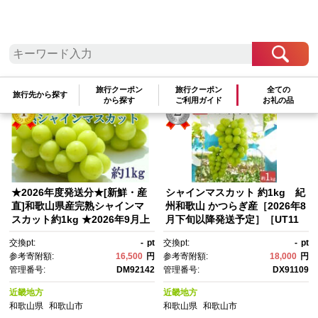
検索結果一覧
1～11件 / 全11件
参考寄附額順
|
新着順
|
人気ランキング順
旅行クーポン
旅行クーポン
全ての
旅行先から探す
から探す
ご利用ガイド
お礼の品
★2026年度発送分★[新鮮・産
シャインマスカット 約1kg 紀
直]和歌山県産完熟シャインマ
州和歌山 かつらぎ産［2026年8
スカット約1kg ★2026年9月上
月下旬以降発送予定］［UT11
旬頃より順次発送［TM182］
8］
交換pt:
-
pt
交換pt:
-
pt
参考寄附額:
16,500
円
参考寄附額:
18,000
円
管理番号:
DM92142
管理番号:
DX91109
近畿地方
近畿地方
和歌山県
和歌山市
和歌山県
和歌山市