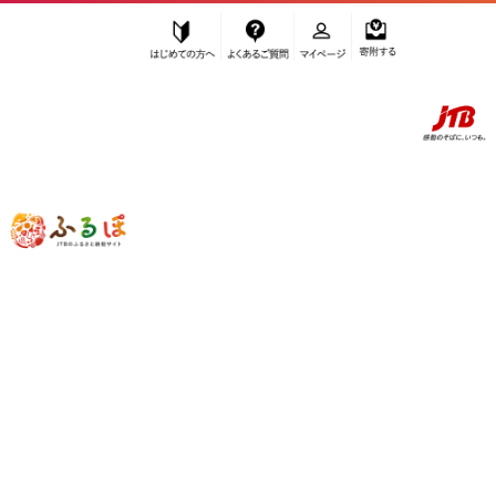
はじめての方へ
よくあるご質問
マイページ
寄附する
ふるぽ JTBのふるさと納税サイト
「ふるさと納税」TOP
和歌山市 お礼の品から探す
果物類
ぶどう
マスカット
”マスカット” 和歌山県
和歌山市
のお礼
の品一覧
さらに検索条件を絞り込む
マスカット