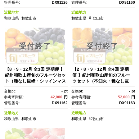
管理番号:
DX91126
管理番号:
DX91160
近畿地方
近畿地方
和歌山県
和歌山市
和歌山県
和歌山市
受付終了
受付終了
【8・9・12月 全3回 定期便 】
【2・8・9・12月 全4回 定期
紀州和歌山産旬のフルーツセッ
便 】紀州和歌山産旬のフルー
ト（種なし巨峰・シャインマス
ツセット（不知火・種なし巨
カット・みかん）【UT122】
峰・シャインマスカット・みか
交換pt:
-
pt
交換pt:
-
pt
ん）【UT123】
参考寄附額:
42,000
円
参考寄附額:
52,000
円
管理番号:
DX91162
管理番号:
DX91163
近畿地方
近畿地方
和歌山県
和歌山市
和歌山県
和歌山市