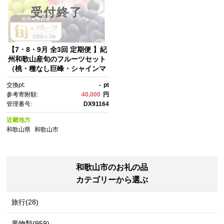
受付終了
【7・8・9月 全3回 定期便 】紀
州和歌山産旬のフルーツセット
（桃・種なし巨峰・シャインマ
スカット）【UT124】
交換pt:
-
pt
参考寄附額:
40,000
円
管理番号:
DX91164
近畿地方
和歌山県
和歌山市
和歌山市のお礼の品
カテゴリーから選ぶ
旅行(28)
果物類(959)