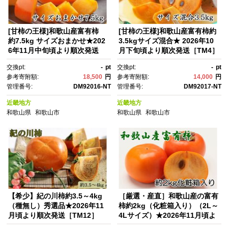
[甘柿の王様]和歌山産富有柿
[甘柿の王様]和歌山産富有柿約
約7.5kg サイズおまかせ★202
3.5kgサイズ混合★ 2026年10
6年11月中旬頃より順次発送
月下旬頃より順次発送［TM4］
［TM5］
交換pt:
-
pt
交換pt:
-
pt
参考寄附額:
18,500
円
参考寄附額:
14,000
円
管理番号:
DM92016-NT
管理番号:
DM92017-NT
近畿地方
近畿地方
和歌山県
和歌山市
和歌山県
和歌山市
【希少】紀の川柿約3.5～4kg
［厳選・産直］和歌山産の富有
（種無し）秀選品★2026年11
柿約2kg（化粧箱入り）（2L～
月頃より順次発送［TM12］
4Lサイズ）★2026年11月頃よ
り順次発送［TM59］