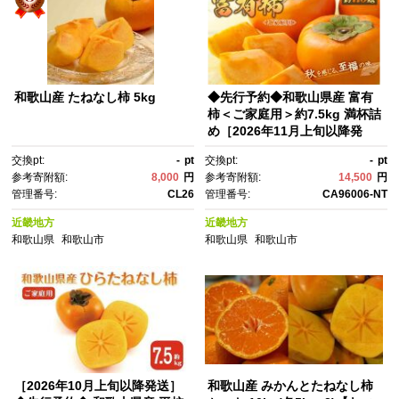
和歌山産 たねなし柿 5kg
◆先行予約◆和歌山県産 富有
柿＜ご家庭用＞約7.5kg 満杯詰
め［2026年11月上旬以降発
送］［九度山町産］［MG2］
交換pt:
-
pt
交換pt:
-
pt
参考寄附額:
8,000
円
参考寄附額:
14,500
円
管理番号:
CL26
管理番号:
CA96006-NT
近畿地方
近畿地方
和歌山県
和歌山市
和歌山県
和歌山市
［2026年10月上旬以降発送］
和歌山産 みかんとたねなし柿