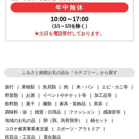
年中無休
10:00～17:00
（1/1～1/3を除く）
★土日も電話受付しております。
ふるさと納税お礼の品を「カテゴリー」から探す
旅行
果物類
魚貝類
肉
米・パン
エビ・カニ等
野菜類
お酒
イベントやチケット等
加工品等
飲料類
菓子
麺類
家具・装飾品
美容
調味料・油
雑貨・日用品
ファッション
感謝状等
地域のお礼の品
卵（鶏、烏骨鶏等）
鍋セット
コロナ被害事業者支援
スポーツ・アウトドア
民芸品・工芸品
電化製品