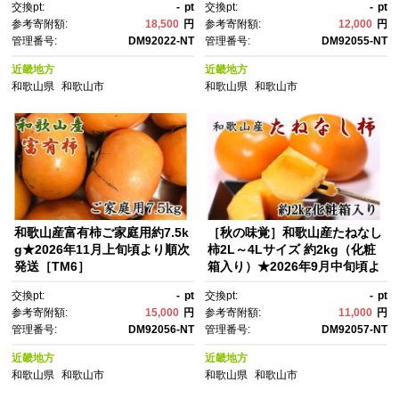
交換pt:
-
pt
交換pt:
-
pt
参考寄附額:
18,500
円
参考寄附額:
12,000
円
管理番号:
DM92022-NT
管理番号:
DM92055-NT
近畿地方
近畿地方
和歌山県
和歌山市
和歌山県
和歌山市
和歌山産富有柿ご家庭用約7.5k
［秋の味覚］和歌山産たねなし
g★2026年11月上旬頃より順次
柿2L～4Lサイズ 約2kg（化粧
発送［TM6］
箱入り）★2026年9月中旬頃よ
り順次発送［TM39］
交換pt:
-
pt
交換pt:
-
pt
参考寄附額:
15,000
円
参考寄附額:
11,000
円
管理番号:
DM92056-NT
管理番号:
DM92057-NT
近畿地方
近畿地方
和歌山県
和歌山市
和歌山県
和歌山市