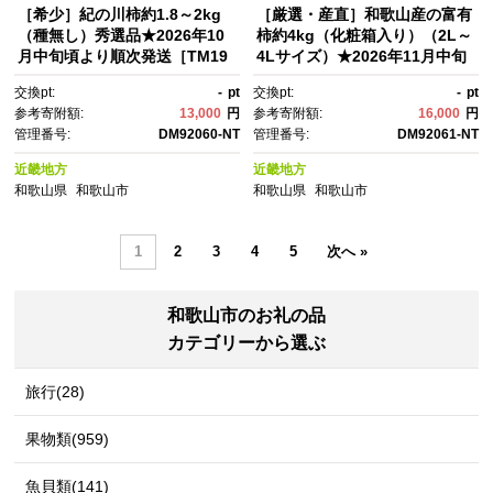
［希少］紀の川柿約1.8～2kg
［厳選・産直］和歌山産の富有
（種無し）秀選品★2026年10
柿約4kg（化粧箱入り）（2L～
月中旬頃より順次発送［TM19
4Lサイズ）★2026年11月中旬
1］
頃より順次発送［TM60］
交換pt:
-
pt
交換pt:
-
pt
参考寄附額:
13,000
円
参考寄附額:
16,000
円
管理番号:
DM92060-NT
管理番号:
DM92061-NT
近畿地方
近畿地方
和歌山県
和歌山市
和歌山県
和歌山市
1
2
3
4
5
次へ »
和歌山市のお礼の品
カテゴリーから選ぶ
旅行(28)
果物類(959)
魚貝類(141)