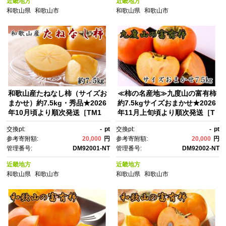
近畿地方
近畿地方
和歌山県
和歌山市
和歌山県
和歌山市
和歌山産たねなし柿（サイズお
≪柿の名産地≫九度山の富有柿
まかせ）約7.5kg・秀品★2026
約7.5kgサイズおまかせ★2026
年10月頃より順次発送［TM1
年11月上旬頃より順次発送［T
0］
M2］
交換pt:
-
pt
交換pt:
-
pt
参考寄附額:
20,000
円
参考寄附額:
20,000
円
管理番号:
DM92001-NT
管理番号:
DM92002-NT
近畿地方
近畿地方
和歌山県
和歌山市
和歌山県
和歌山市