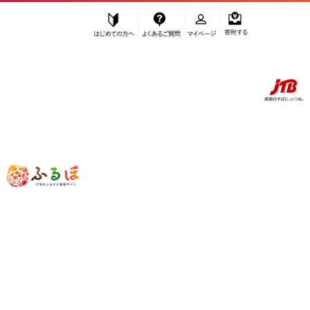
はじめての方へ
よくあるご質問
マイページ
寄附する
ふるぽ JTBのふるさと納税サイト
「ふるさと納税」TOP
和歌山市 お礼の品から探す
果物類
柿・栗
柿
”柿” 和歌山県
和歌山市
のお礼の品一覧
さらに検索条件を絞り込む
柿