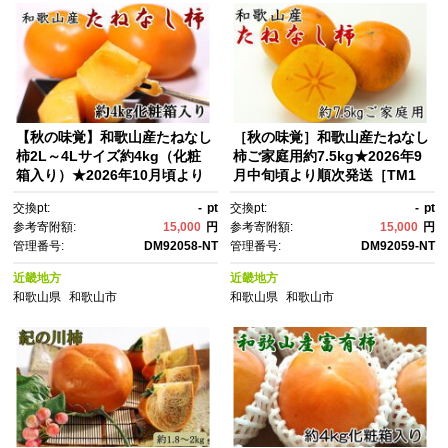
【秋の味覚】和歌山産たねなし
［秋の味覚］和歌山産たねなし
柿2L～4Lサイズ約4kg（化粧
柿ご家庭用約7.5kg★2026年9
箱入り）★2026年10月頃より
月中旬頃より順次発送［TM1
順次発送［TM192］
1］
交換pt:
-
pt
交換pt:
-
pt
参考寄附額:
15,000
円
参考寄附額:
15,000
円
管理番号:
DM92058-NT
管理番号:
DM92059-NT
近畿地方
近畿地方
和歌山県
和歌山市
和歌山県
和歌山市