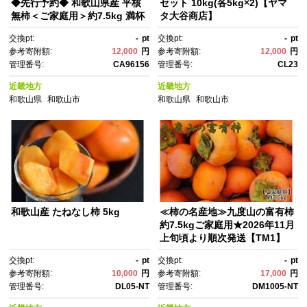
◆先行予約◆ 和歌山県産 平核
セット 10kg(各5kg×2)【ヤマ
無柿＜ご家庭用＞約7.5kg 満杯
タ大谷商店】
詰め 柿 種無し たねなし ひら
交換pt:
-
pt
交換pt:
-
pt
たね 訳あり ［MG87］
参考寄附額:
12,000
円
参考寄附額:
12,000
円
管理番号:
CA96156
管理番号:
CL23
近畿地方
近畿地方
和歌山県
和歌山市
和歌山県
和歌山市
和歌山産 たねなし柿 5kg
≪柿の名産地≫九度山の富有柿
約7.5kgご家庭用★2026年11月
上旬頃より順次発送【TM1】
交換pt:
-
pt
交換pt:
-
pt
参考寄附額:
10,000
円
参考寄附額:
17,000
円
管理番号:
DL05-NT
管理番号:
DM1005-NT