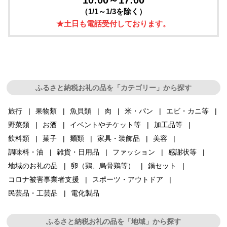
10:00～17:00
（1/1～1/3を除く）
★土日も電話受付しております。
ふるさと納税お礼の品を「カテゴリー」から探す
旅行
果物類
魚貝類
肉
米・パン
エビ・カニ等
野菜類
お酒
イベントやチケット等
加工品等
飲料類
菓子
麺類
家具・装飾品
美容
調味料・油
雑貨・日用品
ファッション
感謝状等
地域のお礼の品
卵（鶏、烏骨鶏等）
鍋セット
コロナ被害事業者支援
スポーツ・アウトドア
民芸品・工芸品
電化製品
ふるさと納税お礼の品を「地域」から探す