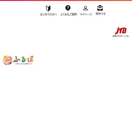
はじめての方へ
よくあるご質問
マイページ
寄附する
ふるぽ JTBのふるさと納税サイト
「ふるさと納税」TOP
海南市 お礼の品から探す
菓子
スナック・駄菓子
スナック
”スナック” 和歌山県
海南市
のお礼の品
一覧
さらに検索条件を絞り込む
スナック