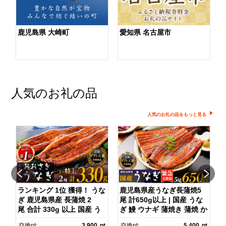
鹿児島県 大崎町
愛知県 名古屋市
人気のお礼の品
人気のお礼の品をもっと見る
ランキング 1位 獲得！ うな
鹿児島県産うなぎ長蒲焼5
ぎ 鹿児島県産 長蒲焼 2
尾 計650g以上 | 国産 うな
京
尾 合計 330g 以上 国産 う
ぎ 鰻 ウナギ 蒲焼き 蒲焼 か
旅
なぎ 鰻 ウナギ 蒲焼き 蒲
ばやき unagi うなぎ蒲
pt
交換pt:
3,900
pt
交換pt:
5,400
pt