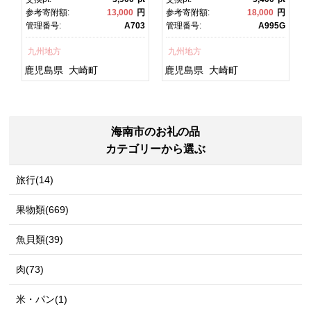
ク
焼 かばやき 魚 魚介 魚貝 海
焼 土用丑の日 土用の丑の
円
参考寄附額:
13,000
円
参考寄附額:
18,000
円
鮮 うな重 ひつまぶし 蒲
日 丑の日 魚 魚介 魚貝 海
T
管理番号:
A703
管理番号:
A995G
グ
焼 訳あり ギフト 人気 おす
鮮 うな重 蒲焼 訳あり ギフ
すめ 鹿児島県 大崎町 大隅
ト 人気 おすすめ 鹿児島
九州地方
九州地方
半島 A703
県 大崎町 大隅半
島 A995G 【会員限定のお
鹿児島県
大崎町
鹿児島県
大崎町
礼の品】【うなぎ蒲焼 国
産 うなぎ unagi 鰻 ウナ
ギ うなぎ蒲焼】
海南市のお礼の品
カテゴリーから選ぶ
旅行(14)
果物類(669)
魚貝類(39)
肉(73)
米・パン(1)