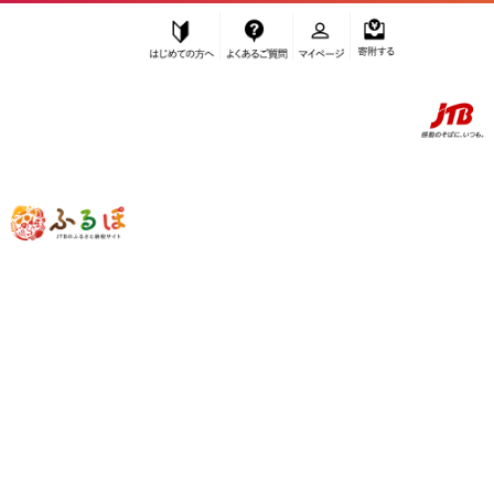
はじめての方へ
よくあるご質問
マイページ
寄附する
ふるぽ JTBのふるさと納税サイト
「ふるさと納税」TOP
海南市 お礼の品から探す
果物類
びわ・さくらんぼ
びわ
”びわ” 和歌山県
海南市
のお礼の品一覧
さらに検索条件を絞り込む
びわ