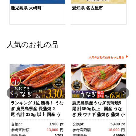
鹿児島県 大崎町
愛知県 名古屋市
人気のお礼の品
人気のお礼の品をもっと見る
ダ
ランキング 1位 獲得！ うな
鹿児島県産うなぎ長蒲焼5
ぎ 鹿児島県産 長蒲焼 2
尾 計650g以上 | 国産 うな
尾 合計 330g 以上 国産 う
ぎ 鰻 ウナギ 蒲焼き 蒲焼 か
ス
なぎ 鰻 ウナギ 蒲焼き 蒲
ばやき unagi うなぎ蒲
pt
交換pt:
3,900
pt
交換pt:
5,400
pt
焼 かばやき 魚 魚介 魚貝 海
焼 土用丑の日 土用の丑の
円
参考寄附額:
13,000
円
参考寄附額:
18,000
円
鮮 うな重 ひつまぶし 蒲
日 丑の日 魚 魚介 魚貝 海
1
管理番号:
A703
管理番号:
A995G