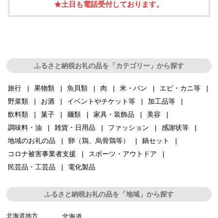
★土日も電話受付しております。
ふるさと納税お礼の品を「カテゴリー」から探す
旅行
果物類
魚貝類
肉
米・パン
エビ・カニ等
野菜類
お酒
イベントやチケット等
加工品等
飲料類
菓子
麺類
家具・装飾品
美容
調味料・油
雑貨・日用品
ファッション
感謝状等
地域のお礼の品
卵（鶏、烏骨鶏等）
鍋セット
コロナ被害事業者支援
スポーツ・アウトドア
民芸品・工芸品
電化製品
ふるさと納税お礼の品を「地域」から探す
北海道地方
北海道