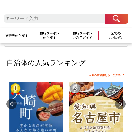
検索条件に一致するお礼の品はありま
せん
検索条件を変更して再度お試しください
旅行クーポン
旅行クーポン
全ての
旅行先から探す
から探す
ご利用ガイド
お礼の品
文字が正しく入力されていることをご確認ください
自治体の人気ランキング
人気の自治体をもっと見る