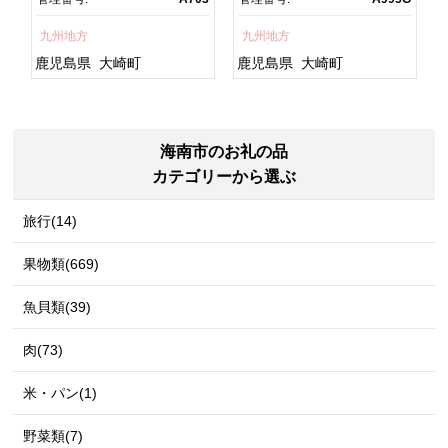
焼 訳あり ギフト 人気 おす
鮮 うな重 蒲焼 訳あり ギフ
すめ 鹿児島県 大崎町 大隅
ト 人気 おすすめ 鹿児島
九州地方
九州地方
半島 A703
県 大崎町 大隅半
島 A995G 【会員限定のお
鹿児島県
大崎町
鹿児島県
大崎町
礼の品】【うなぎ蒲焼 国
産 うなぎ unagi 鰻 ウナ
ギ うなぎ蒲焼】
海南市のお礼の品
カテゴリーから選ぶ
旅行(14)
果物類(669)
魚貝類(39)
肉(73)
米・パン(1)
野菜類(7)