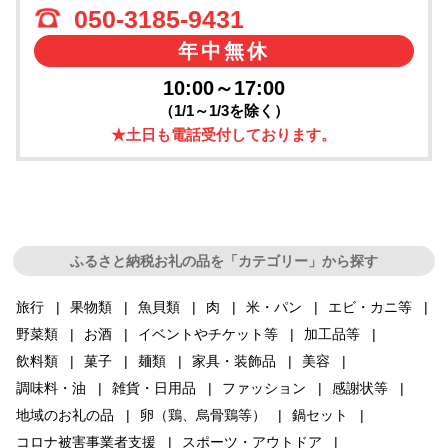
050-3185-9431
年中無休
10:00～17:00
（1/1～1/3を除く）
★土日も電話受付しております。
ふるさと納税お礼の品を「カテゴリー」から探す
旅行
果物類
魚貝類
肉
米・パン
エビ・カニ等
野菜類
お酒
イベントやチケット等
加工品等
飲料類
菓子
麺類
家具・装飾品
美容
調味料・油
雑貨・日用品
ファッション
感謝状等
地域のお礼の品
卵（鶏、烏骨鶏等）
鍋セット
コロナ被害事業者支援
スポーツ・アウトドア