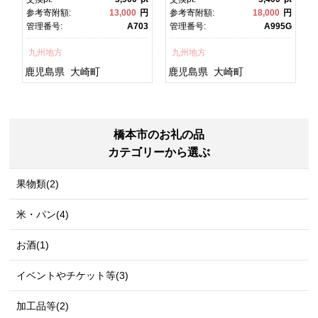
ク
焼 かばやき 魚 魚介 魚貝 海
焼 土用丑の日 土用の丑の
円
参考寄附額:
13,000
円
参考寄附額:
18,000
円
鮮 うな重 ひつまぶし 蒲
日 丑の日 魚 魚介 魚貝 海
T
管理番号:
A703
管理番号:
A995G
グ
焼 訳あり ギフト 人気 おす
鮮 うな重 蒲焼 訳あり ギフ
すめ 鹿児島県 大崎町 大隅
ト 人気 おすすめ 鹿児島
九州地方
九州地方
半島 A703
県 大崎町 大隅半
島 A995G 【会員限定のお
鹿児島県
大崎町
鹿児島県
大崎町
礼の品】【うなぎ蒲焼 国
産 うなぎ unagi 鰻 ウナ
ギ うなぎ蒲焼】
橋本市のお礼の品
カテゴリーから選ぶ
果物類(2)
米・パン(4)
お酒(1)
イベントやチケット等(3)
加工品等(2)