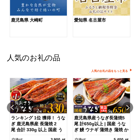
鹿児島県 大崎町
愛知県 名古屋市
人気のお礼の品
人気のお礼の品をもっと見る
ランキング 1位 獲得！ うな
鹿児島県産うなぎ長蒲焼5
ぎ 鹿児島県産 長蒲焼 2
尾 計650g以上 | 国産 うな
京
尾 合計 330g 以上 国産 う
ぎ 鰻 ウナギ 蒲焼き 蒲焼 か
旅
なぎ 鰻 ウナギ 蒲焼き 蒲
ばやき unagi うなぎ蒲
pt
交換pt:
3,900
pt
交換pt:
5,400
pt