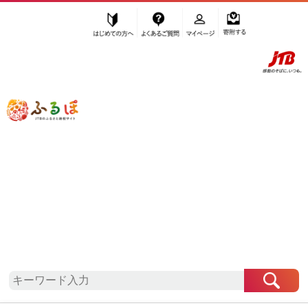
はじめての方へ
よくあるご質問
マイページ
寄附する
ふるぽ JTBのふるさと納税サイト
「ふるさと納税」TOP
橋本市 お礼の品から探す
菓子
その他菓子・詰合せ
”その他菓子・詰合せ” 和歌山県
橋本市
のお礼の品一覧
さらに検索条件を絞り込む
その他菓子・詰合せ