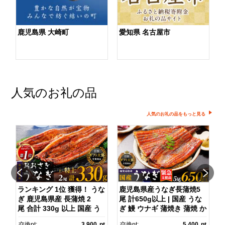
鹿児島県 大崎町
愛知県 名古屋市
人気のお礼の品
人気のお礼の品をもっと見る
】
ランキング 1位 獲得！ うな
鹿児島県産うなぎ長蒲焼5
ぎ 鹿児島県産 長蒲焼 2
尾 計650g以上 | 国産 うな
尾 合計 330g 以上 国産 う
ぎ 鰻 ウナギ 蒲焼き 蒲焼 か
)
なぎ 鰻 ウナギ 蒲焼き 蒲
ばやき unagi うなぎ蒲
pt
交換pt:
3,900
pt
交換pt:
5,400
pt