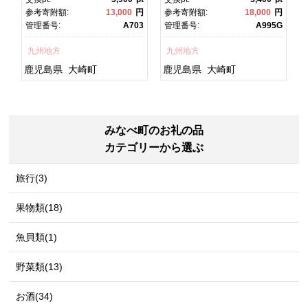
焼 かばやき 魚 魚介 魚貝 海
焼 土用丑の日 土用の丑の
円
参考寄附額:
13,000
円
参考寄附額:
18,000
円
宿
鮮 うな重 ひつまぶし 蒲
日 丑の日 魚 魚介 魚貝 海
7
管理番号:
A703
管理番号:
A995G
チ
焼 訳あり ギフト 人気 おす
鮮 うな重 蒲焼 訳あり ギフ
すめ 鹿児島県 大崎町 大隅
ト 人気 おすすめ 鹿児島
九州地方
九州地方
グ
半島 A703
県 大崎町 大隅半
島 A995G 【会員限定のお
鹿児島県
大崎町
鹿児島県
大崎町
礼の品】【うなぎ蒲焼 国
産 うなぎ unagi 鰻 ウナ
ギ うなぎ蒲焼】
みなべ町のお礼の品
カテゴリーから選ぶ
旅行(3)
果物類(18)
魚貝類(1)
野菜類(13)
お酒(34)