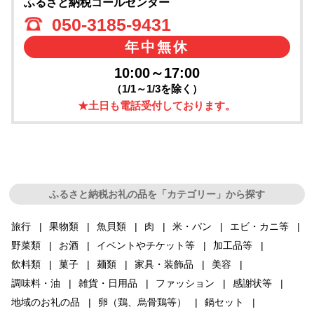
ふるさと納税コールセンター
050-3185-9431
年中無休
10:00～17:00
（1/1～1/3を除く）
★土日も電話受付しております。
ふるさと納税お礼の品を「カテゴリー」から探す
旅行
果物類
魚貝類
肉
米・パン
エビ・カニ等
野菜類
お酒
イベントやチケット等
加工品等
飲料類
菓子
麺類
家具・装飾品
美容
調味料・油
雑貨・日用品
ファッション
感謝状等
地域のお礼の品
卵（鶏、烏骨鶏等）
鍋セット