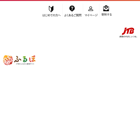
はじめての方へ
よくあるご質問
マイページ
寄附する
ふるぽ JTBのふるさと納税サイト
「ふるさと納税」TOP
みなべ町 お礼の品から探す
調味料・油
たれ・ドレッシング・酢
ポン酢
”ポン酢” 和歌山県
みなべ町
のお礼の品
一覧
さらに検索条件を絞り込む
ポン酢