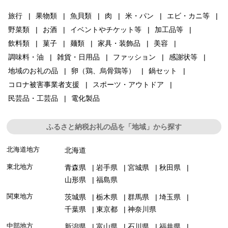
旅行
果物類
魚貝類
肉
米・パン
エビ・カニ等
野菜類
お酒
イベントやチケット等
加工品等
飲料類
菓子
麺類
家具・装飾品
美容
調味料・油
雑貨・日用品
ファッション
感謝状等
地域のお礼の品
卵（鶏、烏骨鶏等）
鍋セット
コロナ被害事業者支援
スポーツ・アウトドア
民芸品・工芸品
電化製品
ふるさと納税お礼の品を「地域」から探す
北海道地方
北海道
東北地方
青森県
岩手県
宮城県
秋田県
山形県
福島県
関東地方
茨城県
栃木県
群馬県
埼玉県
千葉県
東京都
神奈川県
中部地方
新潟県
富山県
石川県
福井県