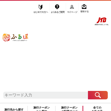
はじめての方へ
よくあるご質問
マイページ
寄附する
ふるぽ JTBのふるさと納税サイト
「ふるさと納税」TOP
お礼の品から探す
飲料類
果汁飲料
やさい
”やさい” のお礼の品一覧
さらに検索条件を絞り込む
やさい
旅行クーポン
旅行クーポン
全ての
旅行先から探す