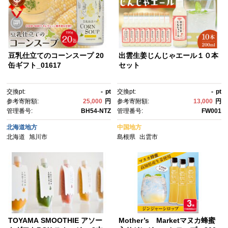
豆乳仕立てのコーンスープ 20
出雲生姜じんじゃエール１０本
缶ギフト_01617
セット
交換pt:
-
pt
交換pt:
-
pt
参考寄附額:
25,000
円
参考寄附額:
13,000
円
管理番号:
BH54-NTZ
管理番号:
FW001
北海道地方
中国地方
北海道
旭川市
島根県
出雲市
TOYAMA SMOOTHIE アソー
Mother’s Marketマヌカ蜂蜜