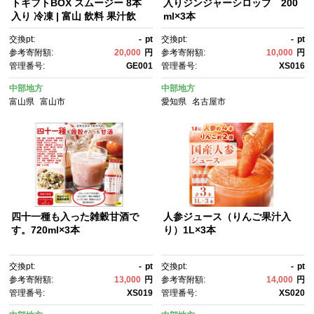
トギフトBOX スムージー 8本
入りジンジャーシロップ 200
入り 冷凍 | 富山 飲料 果汁飲
ml×3本
料 ドリンク 食品 果実飲料 贈答
交換pt:
-
pt
交換pt:
-
pt
用 箱入り お楽しみ 飲み比べ ギ
参考寄附額:
20,000
円
参考寄附額:
10,000
円
フト プレゼント お中元 お歳
管理番号:
GE001
管理番号:
XS016
暮 夏 春 冬 秋 季節限定 朝食 健
康 美味しい りんご オレンジ バ
中部地方
中部地方
ナナ もも ビタミン カロリー控
富山県
富山市
愛知県
名古屋市
えめ ダイエット 朝のスムージ
ー 人気 おすすめ 送料無料
四十一種も入った雑穀甘酒で
人参ジュース（りんご果汁入
す。720ml×3本
り）1L×3本
交換pt:
-
pt
交換pt:
-
pt
参考寄附額:
13,000
円
参考寄附額:
14,000
円
管理番号:
XS019
管理番号:
XS020