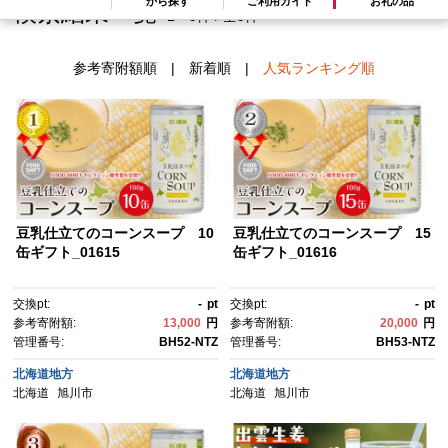
から探す
ご利用ガイド
お礼の品
検索結果一覧
1～9件 / 全9件
参考寄附額順
|
新着順
|
人気ランキング順
豆乳仕立てのコーンスープ 10
豆乳仕立てのコーンスープ 15
缶ギフト_01615
缶ギフト_01616
交換pt:
-
pt
交換pt:
-
pt
参考寄附額:
13,000
円
参考寄附額:
20,000
円
管理番号:
BH52-NTZ
管理番号:
BH53-NTZ
北海道地方
北海道地方
北海道
旭川市
北海道
旭川市