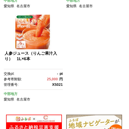
中部地方
中部地方
愛知県
名古屋市
愛知県
名古屋市
人参ジュース（りんご果汁入
り） 1L×6本
交換pt:
-
pt
参考寄附額:
25,000
円
管理番号:
XS021
中部地方
愛知県
名古屋市