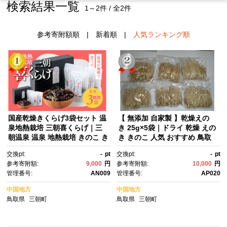
検索結果一覧
1～2件 / 全2件
参考寄附額順
|
新着順
|
人気ランキング順
国産乾燥きくらげ3袋セット 温
【 無添加 自家製 】乾燥えの
泉地熱栽培 三朝喜くらげ｜三
き 25g×5袋｜ドライ 乾燥 えの
朝温泉 温泉 地熱栽培 きのこ き
き きのこ 人気 おすすめ 鳥取
くらげ キクラゲ 木耳 食品 人
県 三朝町
交換pt:
-
pt
交換pt:
-
pt
気 おすすめ 鳥取県 三朝町
参考寄附額:
9,000
円
参考寄附額:
10,000
円
管理番号:
AN009
管理番号:
AP020
中国地方
中国地方
鳥取県
三朝町
鳥取県
三朝町