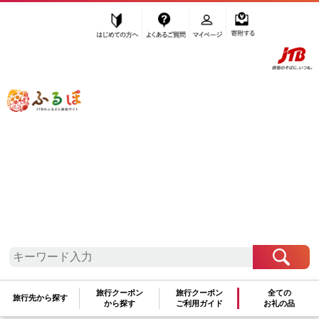
はじめての方へ
よくあるご質問
マイページ
寄附する
ふるぽ JTBのふるさと納税サイト
「ふるさと納税」TOP
三朝町 お礼の品から探す
野菜類
山菜・きのこ
きのこ
”きのこ” 鳥取県
三朝町
のお礼の品一覧
さらに検索条件を絞り込む
きのこ
旅行クーポン
旅行クーポン
全ての
旅行先から探す
から探す
ご利用ガイド
お礼の品