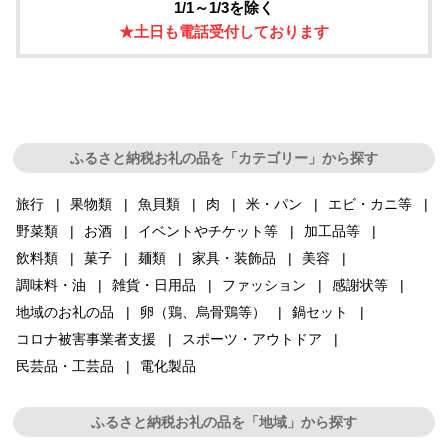
1/1～1/3を除く
★土日も電話受付しております
ふるさと納税お礼の品を「カテゴリー」から探す
旅行
果物類
魚貝類
肉
米・パン
エビ・カニ等
野菜類
お酒
イベントやチケット等
加工品等
飲料類
菓子
麺類
家具・装飾品
美容
調味料・油
雑貨・日用品
ファッション
感謝状等
地域のお礼の品
卵（鶏、烏骨鶏等）
鍋セット
コロナ被害事業者支援
スポーツ・アウトドア
民芸品・工芸品
電化製品
ふるさと納税お礼の品を「地域」から探す