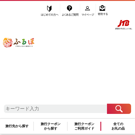
はじめての方へ
よくあるご質問
マイページ
寄附する
ふるぽ JTBのふるさと納税サイト
「ふるさと納税」TOP
三朝町 お礼の品から探す
野菜類
トマト
トマト
”トマト” 鳥取県
三朝町
のお礼の品一覧
さらに検索条件を絞り込む
トマト
旅行クーポン
旅行クーポン
全ての
旅行先から探す
から探す
ご利用ガイド
お礼の品