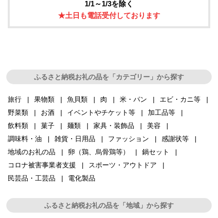
1/1～1/3を除く
★土日も電話受付しております
ふるさと納税お礼の品を「カテゴリー」から探す
旅行
果物類
魚貝類
肉
米・パン
エビ・カニ等
野菜類
お酒
イベントやチケット等
加工品等
飲料類
菓子
麺類
家具・装飾品
美容
調味料・油
雑貨・日用品
ファッション
感謝状等
地域のお礼の品
卵（鶏、烏骨鶏等）
鍋セット
コロナ被害事業者支援
スポーツ・アウトドア
民芸品・工芸品
電化製品
ふるさと納税お礼の品を「地域」から探す