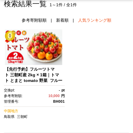
検索結果一覧
1～1件 / 全1件
参考寄附額順
|
新着順
|
人気ランキング順
【先行予約】フルーツトマ
ト 三朝町産 2kg × 1箱｜トマ
ト とまと tomato 野菜 フルー
ツ 先行予約 産地直送 農家直
交換pt:
-
pt
送 鮮度 新鮮 栄養 ギフト プレ
参考寄附額:
10,000
円
ゼント トマトジュース やさ
管理番号:
BH001
い サラダ トマト フルーツ ミ
ニトマト 果物 くだもの 農
中国地方
家 三朝町 産地直送 新鮮 健
鳥取県
三朝町
康 ビタミンC リコピン 夏 料
理 サラダ ジュース パスタ トマ
トソース お弁当 栄養価 料