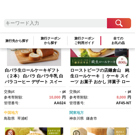
検索結果一覧
1～20件 / 全75件
参考寄附額順
|
新着順
|
人気ランキング順
旅行クーポン
旅行クーポン
全ての
旅行先から探す
から探す
ご利用ガイド
お礼の品
白バラ生ロールケーキギフト
ローストビーフの店鎌倉山 純
（２本） 白バラ 白バラ牛乳 白
生ロールケーキ ｜ ケーキ スイ
バラコーヒー デザート スイー
ーツ お菓子 おかし 洋菓子 ロー
ツ 牛乳 ミルク コーヒー 珈
ルケーキ お取り寄せ クリー
交換pt:
-
pt
交換pt:
-
pt
琲 クリーム ホイップクリー
ム 人気 おすすめ デザート ギフ
参考寄附額:
10,000
円
参考寄附額:
8,000
円
ム くちどけ しっとり 美味し
ト プレゼント 食べ比べ ふわふ
管理番号:
AA024
管理番号:
AF45-NT
い おいしい 人気 おすすめ 鳥取
わ 送料無料 神奈川 鎌倉
県 琴浦町 送料無料
中国地方
関東地方
鳥取県
琴浦町
神奈川県
鎌倉市