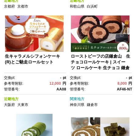
近畿地方
近畿地方
税 ］
京都府
京都市
和歌山県
白浜町
生キャラメルシフォンケーキ
ローストビーフの店鎌倉山 生
(R)とご馳走ロールセット
チョコロールケーキ | スイー
ツ ロールケーキ 生チョコ 鎌倉
山 デザート お菓子 チョコレー
交換pt:
-
pt
交換pt:
-
pt
ト ギフト 贈答 美味しい 人
参考寄附額:
12,000
円
参考寄附額:
8,000
円
気 おすすめ 送料無料 神奈川 鎌
管理番号:
AA08
管理番号:
AF46-NT
倉
近畿地方
関東地方
大阪府
大東市
神奈川県
鎌倉市