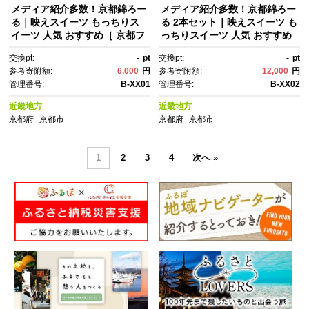
メディア紹介多数！京都錦ろー
メディア紹介多数！京都錦ろー
る｜映えスイーツ もっちりス
る 2本セット｜映えスイーツ も
イーツ 人気 おすすめ［ 京都フ
っちりスイーツ 人気 おすすめ
レーバーズ もっちりロールケ
［ 京都フレーバーズ もっちり
交換pt:
-
pt
交換pt:
-
pt
ーキ わらび餅のスポンジ 人
ロールケーキ わらび餅のスポ
参考寄附額:
6,000
円
参考寄附額:
12,000
円
気 おすすめ ケーキ 洋菓子 お菓
ンジ 人気 おすすめ ケーキ 洋菓
管理番号:
B-XX01
管理番号:
B-XX02
子 グルメ ギフト プレゼント お
子 お菓子 グルメ ギフト プレゼ
取り寄せ 通販 送料無料 ふるさ
ント お取り寄せ 通販 送料無
近畿地方
近畿地方
と納税 ］
料 ふるさと納税 ］
京都府
京都市
京都府
京都市
1
2
3
4
次へ »