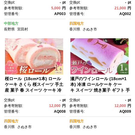
交換pt:
-
pt
交換pt:
-
pt
野 信州 高級 特産品 ギフト お
ート スイーツ 風月堂
参考寄附額:
5,000
円
参考寄附額:
21,000
円
祝い 贈答 プレゼント）
管理番号:
AP003
管理番号:
AQ002
中部地方
四国地方
長野県
宮田村
香川県
さぬき市
桜ロール (18cm×1本) ロール
瀬戸のワインロール (18cm×1
ケーキ さくら 桜スイーツ 手土
本) 冷凍 ロールケーキ ケー
産 菓子 春 スイーツ ケーキ 冷
キ スイーツ 焼き菓子 ギフト 手
凍 ギフト風月堂
土産 赤ワイン ワイン 風月堂
交換pt:
-
pt
交換pt:
-
pt
参考寄附額:
12,000
円
参考寄附額:
12,000
円
管理番号:
AQ008
管理番号:
AQ009
四国地方
四国地方
香川県
さぬき市
香川県
さぬき市