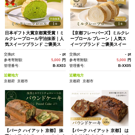
日本ギフト大賞京都賞受賞！ミ
【京都フレーバーズ】ミルクレ
ルクレープロール宇治抹茶｜人
ープロール プレーン｜人気ス
気スイーツブランド ご褒美ス
イーツブランド ご褒美スイー
イーツ［ 京都フレーバーズ ミ
ツ［ 京都フレーバーズ ミルク
交換pt:
-
pt
交換pt:
-
pt
ルクレープのロールケーキ 厳
レープのロールケーキ 生クリ
参考寄附額:
5,000
円
参考寄附額:
5,000
円
選茶葉使用 人気 小さめ おすす
ーム 人気 小さめ おすすめ グル
管理番号:
B-XX03
管理番号:
B-XX05
め グルメ 洋菓子 ケーキ クレー
メ 洋菓子 ケーキ クレープ ギフ
プ ギフト プレゼント お取り寄
ト プレゼント お取り寄せ 通
近畿地方
近畿地方
せ 通販 送料無料 ふるさと納
販 送料無料 ふるさと納税 ］
京都府
京都市
京都府
京都市
税 ］
【パーク ハイアット 京都】 抹
【パーク ハイアット 京都】 は