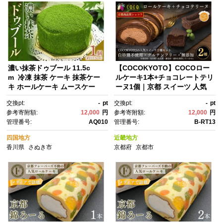
濃い抹茶ドゥブール 11.5c
【COCOKYOTO】COCOロー
m 冷凍 抹茶 ケーキ 抹茶ケー
ルケーキ1本+チョコレートテリ
キ ホールケーキ ムースケー
ーヌ1個｜京都 スイーツ 人気
キ クリームチーズ チーズケー
［ 京都 ビーントゥバーチョコ
交換pt:
-
pt
交換pt:
-
pt
キ 小豆 スイーツ ギフト プレゼ
レート専門店 チョコレート 無
参考寄附額:
12,000
円
参考寄附額:
12,000
円
ント 手土産
添加 健康志向 グルテンフリ
管理番号:
AQ010
管理番号:
B-RT13
ー 砂糖不使用 人気 おすすめ グ
ルメ お菓子 洋菓子 スイーツ チ
四国地方
近畿地方
ョコ お取り寄せ 通販 送料無
香川県
さぬき市
京都府
京都市
料 ふるさと納税 ］