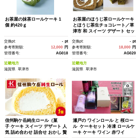
お茶屋の抹茶ロールケーキ 1
お茶屋のほうじ茶ロールケーキ
個 約420ｇ
とほうじ茶生チョコレート／草
津市 和 スイーツ デザート セッ
ト 千紀園
交換pt:
-
pt
交換pt:
-
pt
参考寄附額:
12,000
円
参考寄附額:
18,000
円
管理番号:
AG018
管理番号:
AG020
近畿地方
近畿地方
滋賀県
草津市
滋賀県
草津市
信州駒ケ岳純生ロール（菓
瀬戸の ワインロール と 桜ロー
子 ケーキ スイーツ デザート 人
ル ケーキセット 冷凍 ロールケ
気 詰め合わせ 詰合せ おかし 贅
ーキ ケーキ ワイン 赤ワイ
沢 ご褒美 上伊那 宮田村 長
ン 桜 ケーキセット 洋菓子 デザ