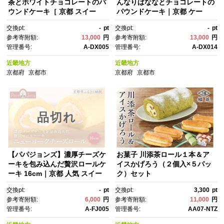
茶とホワイトチョコレートのパ
んなりばななとチョコレートの
ウンドケーキ［ 京都 スイー
パウンドケーキ｜京都 ケー
ツ ケーキ おいしい 人気 おすす
キ 人気ホテル［ パウンドケー
交換pt:
-
pt
交換pt:
-
pt
め お取り寄せ お菓子 洋菓子 ふ
キ ケーキ バナナ チョコレー
参考寄附額:
13,000
円
参考寄附額:
13,000
円
るさと納税 ］
ト 人気 おすすめ お菓子 洋菓
管理番号:
A-DX005
管理番号:
A-DX014
子 ギフト プレゼント 贈答 お取
り寄せ 通販 送料無料 ふるさと
近畿地方
近畿地方
納税 ］
京都府
京都市
京都府
京都市
品切れ
【パパジョンズ】濃厚チーズケ
お菓子 川添茶ロール１本＆ア
ーキを包み込んだ贅沢ロールケ
イスかげろう（２個入×５パッ
ーキ 16cm｜京都 人気 スイー
ク）セット
ツ おすすめ［ チーズロールケ
交換pt:
-
pt
交換pt:
3,300
pt
ーキ 濃厚 クリーミー おいし
参考寄附額:
6,000
円
参考寄附額:
11,000
円
い グルメ おすすめ スイーツ お
管理番号:
A-FJ005
管理番号:
AA07-NTZ
菓子 洋菓子 ケーキ お取り寄
せ 通販 送料無料 ふるさと納