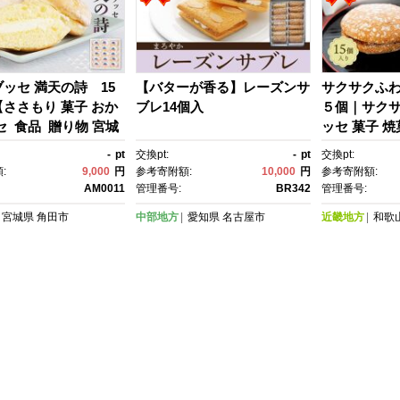
ッセ 満天の詩 15
【バターが香る】レーズンサ
サクサクふ
ささもり 菓子 おか
ブレ14個入
５個｜サクサ
セ 食品 贈り物 宮城
ッセ 菓子 
 銘菓 ふるさとの
ト スイーツ 
-
pt
交換pt:
-
pt
交換pt:
 おすすめ 送料無料】
ッセ おかし
:
9,000
円
参考寄附額:
10,000
円
参考寄附額:
ラ シフォン
AM0011
管理番号:
BR342
管理番号:
ーキ ギフト
宮城県
角田市
中部地方
愛知県
名古屋市
近畿地方
和歌
ト 手土産 
せ 和菓子 洋
子 詰め合わ
暮 バレンタ
ー 母の日 父