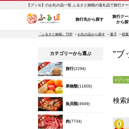
【ブッセ】のお礼の品一覧 ふるさと納税の返礼
ふるぽ JTBのふるさと納税サイ
旅行クー
旅行先から探す
から探
「ふるさと納税」TOP
お礼の品から探す
菓子
焼菓
”ブ
カテゴリーから選ぶ
旅行
(2294)
ブッ
果物類
(11605)
検索
魚貝類
(4949)
肉
(7734)