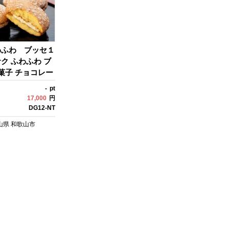
わふわ ブッセ１
ク ふわふわ ブ
焼菓子 チョコレー
デザート 食品 ブ
-
pt
 ケーキ カステ
17,000
円
ケーキ ロールケ
DG12-NT
 お祝い プレゼン
山県
和歌山市
贈り物 お取り寄
菓子 伝統 お菓
せ お中元 お歳
イン ホワイトデ
の日