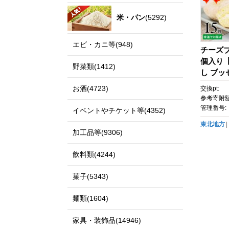
米・パン
(5292)
エビ・カニ等(948)
チーズブ
個入り【
野菜類(1412)
し ブッ
県 名物
お酒(4723)
交換pt:
味 人気
参考寄附額
管理番号:
イベントやチケット等(4352)
東北地方
加工品等(9306)
飲料類(4244)
菓子(5343)
麺類(1604)
家具・装飾品(14946)