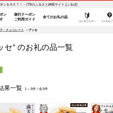
品で旅行クーポンをＧＥＴ！ - JTBのふるさと納税サイト [ふるぽ]
ト
ポン
旅行クーポン
全てのお礼の品
はじめ
す
ご利用ガイド
子・チョコレート
ブッセ
ッセ” のお礼の品一覧
セ
結果一覧
1～3件 / 全3件