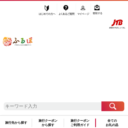
はじめての方へ
よくあるご質問
マイページ
寄附する
ふるぽ JTBのふるさと納税サイト
「ふるさと納税」TOP
岡山県 お礼の品から探す
肉
牛肉
しゃぶしゃぶ
”しゃぶしゃぶ”
岡山県
のお礼の品一覧
さらに検索条件を絞り込む
しゃぶしゃぶ
旅行クーポン
旅行クーポン
全ての
旅行先から探す
から探す
ご利用ガイド
お礼の品