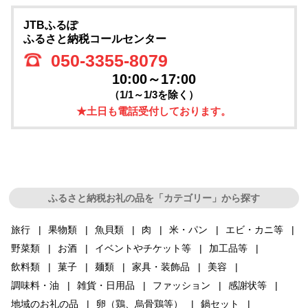
JTBふるぽ
ふるさと納税コールセンター
050-3355-8079
10:00～17:00
（1/1～1/3を除く）
★土日も電話受付しております。
ふるさと納税お礼の品を「カテゴリー」から探す
旅行
果物類
魚貝類
肉
米・パン
エビ・カニ等
野菜類
お酒
イベントやチケット等
加工品等
飲料類
菓子
麺類
家具・装飾品
美容
調味料・油
雑貨・日用品
ファッション
感謝状等
地域のお礼の品
卵（鶏、烏骨鶏等）
鍋セット