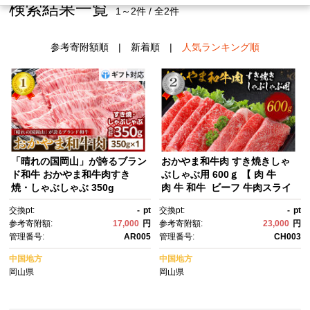
検索結果一覧
1～2件 / 全2件
参考寄附額順
|
新着順
|
人気ランキング順
「晴れの国岡山」が誇るブラン
おかやま和牛肉 すき焼きしゃ
ド和牛 おかやま和牛肉すき
ぶしゃぶ用 600ｇ 【 肉 牛
焼・しゃぶしゃぶ 350g
肉 牛 和牛 ビーフ 牛肉スライ
ス すき焼き しゃぶしゃぶ 岡山
交換pt:
-
pt
交換pt:
-
pt
県 】
参考寄附額:
17,000
円
参考寄附額:
23,000
円
管理番号:
AR005
管理番号:
CH003
中国地方
中国地方
岡山県
岡山県