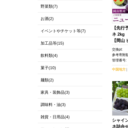
野菜類(7)
お酒(2)
【先行
イベントやチケット等(7)
ネ 2kg
【岡山 
加工品等(15)
粒 ぶど
交換pt:
物 種無
参考寄附額
飲料類(4)
ツ 甘い
管理番号:
め 岡山
菓子(10)
中国地方
ロ】
麺類(2)
家具・装飾品(3)
調味料・油(3)
雑貨・日用品(4)
シャイ
ネ詰合せ