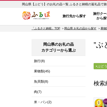
岡山県【ぶどう】のお礼の品一覧 ふる
ふるぽ JTBのふるさと納税サイ
旅行クー
旅行先から探す
から探
「ふるさと納税」TOP
岡山県 お礼の品から探す
果物
”ぶ
岡山県のお礼の品
カテゴリーから選ぶ
旅行(8)
ぶど
果物類(45)
魚貝類(8)
検索
肉(7)
米・パン(2)