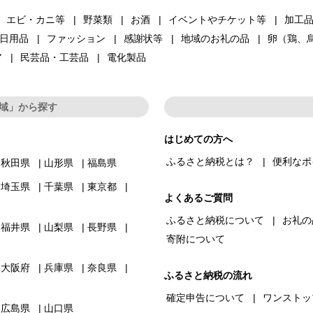
エビ・カニ等
野菜類
お酒
イベントやチケット等
加工
日用品
ファッション
感謝状等
地域のお礼の品
卵（鶏、
ア
民芸品・工芸品
電化製品
域」から探す
はじめての方へ
ふるさと納税とは？
便利なポ
秋田県
山形県
福島県
埼玉県
千葉県
東京都
よくあるご質問
ふるさと納税について
お礼の
福井県
山梨県
長野県
寄附について
大阪府
兵庫県
奈良県
ふるさと納税の流れ
確定申告について
ワンストッ
広島県
山口県