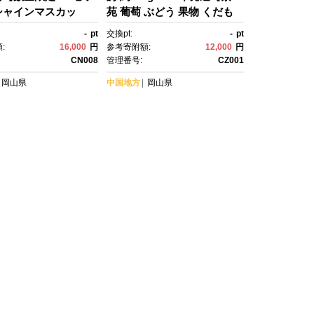
シャインマスカッ
苑 葡萄 ぶどう 果物 くだも
イン マスカット 葡
の フルーツ 岡山県産 贈答
-
pt
交換pt:
-
pt
う ピオーネ フルー
用 ギフト 1房 700g おすす
:
16,000
円
参考寄附額:
12,000
円
 セット商品 セット 数
め 人気 新鮮】
CN008
管理番号:
CZ001
岡山県 おすすめ 人
岡山県
中国地方
岡山県
】