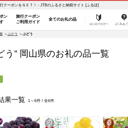
さと納税の返礼品で旅行クーポンをＧＥＴ！ - JTBのふるさと納税サイト [ふるぽ]
ト
ポン
旅行クーポン
全てのお礼の品
はじめ
す
ご利用ガイド
類
ぶどう
ぶどう
どう”
岡山県
のお礼の品一覧
う
結果一覧
1～6件 / 全6件