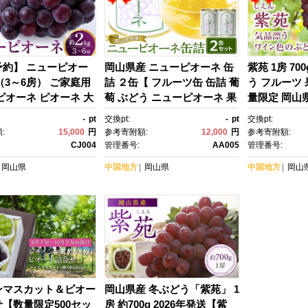
予約】 ニューピオー
岡山県産 ニューピオーネ 缶
紫苑 1房 70
 （3～6房） ご家庭用
詰 ２缶【 フルーツ缶 缶詰 葡
う フルーツ 
ピオーネ ピオーネ 大
萄 ぶどう ニューピオーネ 果
量限定 岡山
う ブドウ 葡萄 果
物 くだもの 高級缶詰 セッ
気 新鮮】
-
pt
交換pt:
-
pt
交換pt:
し くだもの フルー
ト 詰め合わせ デザート グル
:
15,000
円
参考寄附額:
12,000
円
参考寄附額:
 おいしい 人気 おすす
メ おすすめ 人気 岡山県 】
CJ004
管理番号:
AA005
管理番号:
県産 家庭用 新鮮 2キ
岡山県
中国地方
岡山県
中国地方
岡山
ンマスカット＆ピオー
岡山県産 冬ぶどう「紫苑」 1
【数量限定500セッ
房 約700g 2026年発送【紫