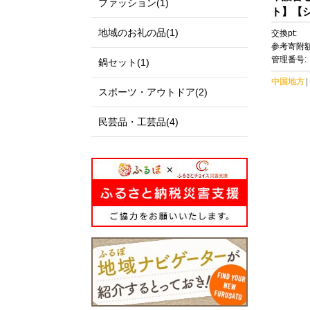
ファッション(1)
ト】【
ト シャ
地域のお礼の品(1)
交換pt:
萄 ぶど
参考寄附額
ツ 果物
管理番号:
鍋セット(1)
量限定 
中国地方
気 新鮮
スポーツ・アウトドア(2)
民芸品・工芸品(4)