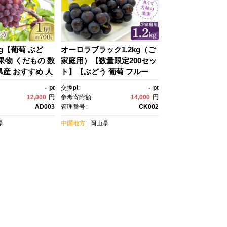
0g【葡萄 ぶど
オーロラブラック1.2kg（ご
果物 くだもの 数
家庭用）【数量限定200セッ
県産 おすすめ 人
ト】【ぶどう 葡萄 フルー
ツ 果物 おすすめ 人気 岡山
-
pt
交換pt:
-
pt
県産 数量限定 新鮮】
12,000
円
参考寄附額:
14,000
円
AD003
管理番号:
CK002
県
中国地方
岡山県